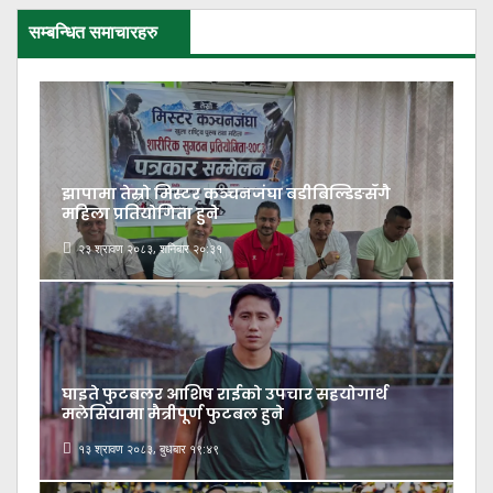
सम्बन्धित समाचारहरु
झापामा तेस्रो मिस्टर कञ्चनजंघा बडीबिल्डिङसँगै
महिला प्रतियोगिता हुने
२३ श्रावण २०८३, शनिबार २०:३१
घाइते फुटबलर आशिष राईको उपचार सहयोगार्थ
मलेसियामा मैत्रीपूर्ण फुटबल हुने
१३ श्रावण २०८३, बुधबार १९:४९