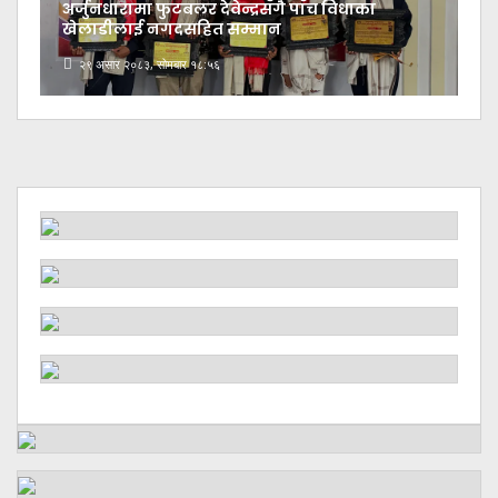
अर्जुनधारामा फुटबलर देवेन्द्रसँगै पाँच विधाका
खेलाडीलाई नगदसहित सम्मान
२९ असार २०८३, सोमबार १८:५६