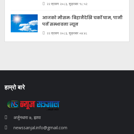
२२ श्रावण २०८३, शुक्रबार १८:५२
आजको मौसमः बिहानैदेखि चर्को घाम, पानी
पर्ने सम्भावना न्यून
२२ श्रावण २०८३, शुक्रबार ०७:४८
हाम्रो बारे
अर्जुनधारा ७, झापा
newssanjal.info@gmail.com