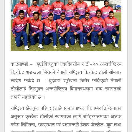
सूचना
प्रविधि
अन्तर्वार्ता
अन्तर्राष्ट्रिय
स्वास्थ्य
विज्ञापन
काठमाण्डाै – यूएईविरुद्धको एकदिवसीय र टी–२० अन्तर्राष्ट्रिय
Tech
क्रिकेट शृङ्खला जितेको नेपाली राष्ट्रिय क्रिकेट टोली साेमबार
स्वदेश फर्कंदै छ । दुईवटा श्रृ‌ंखला जितेर फर्किएको नेपाली
टाेलीलाई त्रिभुवन अन्तर्राष्ट्रिय विमानस्थलमा भव्य स्वागतको
तयारी भइरहेको छ ।
राष्ट्रिय खेलकुद परिषद् (राखेप)का उपाध्यक्ष पिताम्बर तिम्सिनाका
अनुसार क्रकेट टोलीको स्वागतका लागि राष्ट्रियसभाका अध्यक्ष
गणेश तिम्सिना, उपप्रधान एवं रक्षामन्त्री ईश्वर पोखरेल, युवा तथा