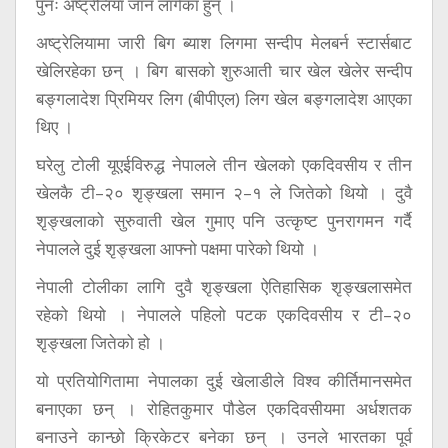
पुनः अष्ट्रेलिया जान लागेका हुन् ।
अष्ट्रेलियामा जारी बिग ब्याश लिगमा सन्दीप मेलबर्न स्टार्सबाट
खेलिरहेका छन् । बिग बासको शुरुआती चार खेल खेलेर सन्दीप
बङ्गलादेश प्रिमियर लिग (बीपीएल) लिग खेल बङ्गलादेश आएका
थिए ।
घरेलु टोली यूएईविरुद्ध नेपालले तीन खेलको एकदिवसीय र तीन
खेलकै टी–२० शृङ्खला समान २–१ ले जितेको थियो । दुवै
शृङ्खलाको सुरुवाती खेल गुमाए पनि उत्कृष्ट पुनरागमन गर्दै
नेपालले दुई शृङ्खला आफ्नो पक्षमा पारेको थियो ।
नेपाली टोलीका लागि दुवै शृङ्खला ऐतिहासिक शृङ्खलासमेत
रहेको थियो । नेपालले पहिलो पटक एकदिवसीय र टी–२०
शृङ्खला जितेको हो ।
याे प्रतियोगितामा नेपालका दुई खेलाडीले विश्व कीर्तिमानसमेत
बनाएका छन् । रोहितकुमार पौडेल एकदिवसीयमा अर्धशतक
बनाउने कान्छो क्रिकेटर बनेका छन् । उनले भारतका पूर्व