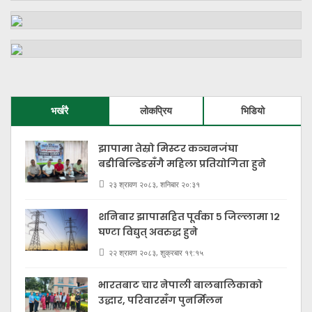
भर्खरै
लोकप्रिय
भिडियो
झापामा तेस्रो मिस्टर कञ्चनजंघा
बडीबिल्डिङसँगै महिला प्रतियोगिता हुने
२३ श्रावण २०८३, शनिबार २०:३१
शनिबार झापासहित पूर्वका ५ जिल्लामा १२
घण्टा विद्युत् अवरुद्ध हुने
२२ श्रावण २०८३, शुक्रबार १९:१५
भारतबाट चार नेपाली बालबालिकाको
उद्धार, परिवारसँग पुनर्मिलन