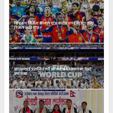
विश्वकप विजेता स्पेनले पाँच करोड डलर पाउँदा अन्य
टिमले कति पाए ?
५ श्रावण २०८३, मंगलवार १९:३१
फ्रान्सलाई पराजित गर्दै इंग्ल्यान्ड विश्वकपमा तेस्रो
स्थानमा
३ श्रावण २०८३, आईतवार ०८:२३