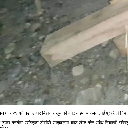
ट आज माघ २९ गते मङ्गलबार बिहान सखुवाको काठसहित चारजनालाई प्रहरीले नियन
क्त रुपमा गस्तीमा खटिएको टोलीले साइकलमा काठ लोड गरेर अवैध निकासी गरि
एको छ ।