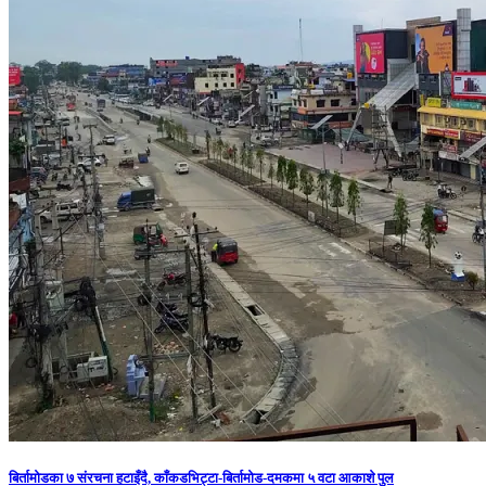
बिर्तामोडका ७ संरचना हटाइँदै, काँकडभिट्टा-बिर्तामोड-दमकमा ५ वटा आकाशे पुल