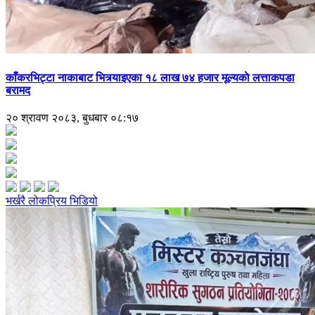
काँकरभिट्टा नाकाबाट भित्र्याइएका १८ लाख ७४ हजार मूल्यकाे लत्ताकपडा
बरामद
२० श्रावण २०८३, बुधबार ०८:१७
भर्खरै
लोकप्रिय
भिडियो