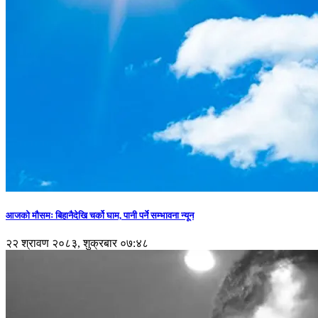
आजको मौसमः बिहानैदेखि चर्को घाम, पानी पर्ने सम्भावना न्यून
२२ श्रावण २०८३, शुक्रबार ०७:४८