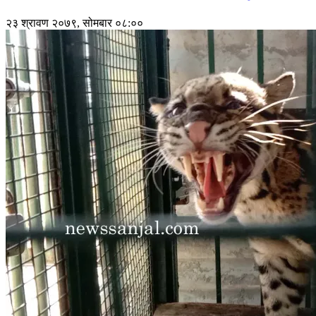
२३ श्रावण २०७९, सोमबार ०८:००