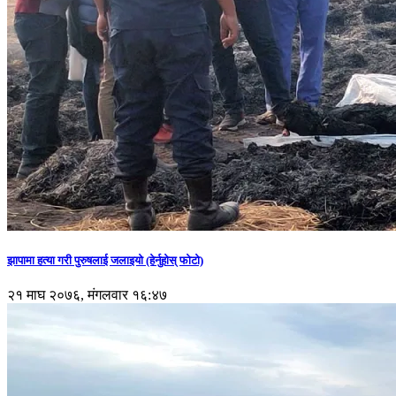
झापामा हत्या गरी पुरुषलाई जलाइयो (हेर्नुहाेस् फाेटाे)
२१ माघ २०७६, मंगलवार १६:४७