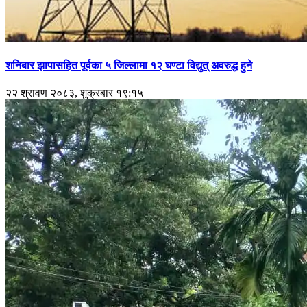
शनिबार झापासहित पूर्वका ५ जिल्लामा १२ घण्टा विद्युत् अवरुद्ध हुने
२२ श्रावण २०८३, शुक्रबार १९:१५