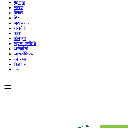
गृह पृष्ठ
समाज
विचार
शिक्षा
अर्थ बजार
राजनीति
कला
खेलकुद
सूचना प्रविधि
अन्तर्वार्ता
अन्तर्राष्ट्रिय
स्वास्थ्य
विज्ञापन
Tech
☰