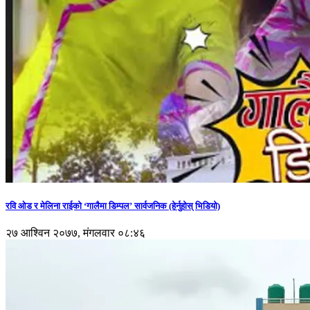
रवि ओड र मेलिना राईको ‘गालैमा डिम्पल’ सार्वजनिक (हेर्नुहोस् भिडियो)
२७ आश्विन २०७७, मंगलवार ०८:४६