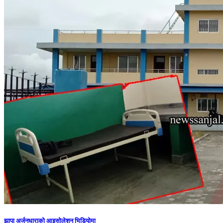
झापा अर्जुनधाराको आइसोलेशन भिडियोमा