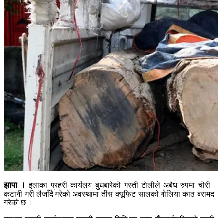
झापा ।
इलाका प्रहरी कार्यलय बुधबारेको गस्ती टोलीले अबैध रुपमा चोरी–
कटानी गरी लैजाँदै गरेको अवस्थामा तीस क्यूफिट सालको गोलिया काठ बरामद
गरेको छ ।