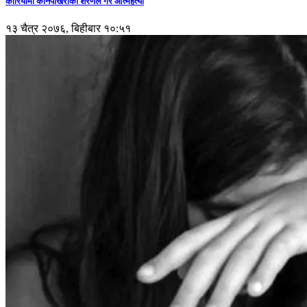
कोरियामा कानेपोखरीका शरणले गरे आत्महत्या
१३ चैत्र २०७६, बिहीबार १०:५१