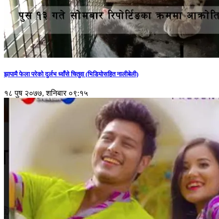
झापामै फेला परेको दुर्लभ ध्वाँसे चितुवा (भिडियोसहित नालीबेली)
१८ पुष २०७७, शनिबार ०९:१५