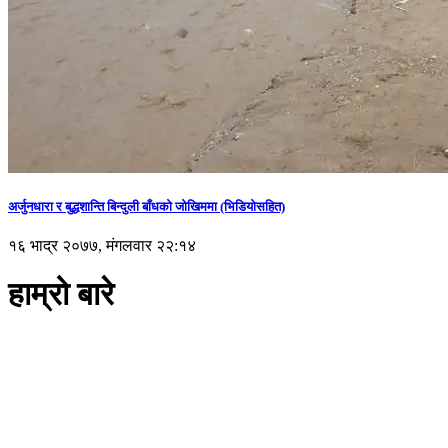
अर्जुनधारा र बुद्धशान्ति बिन्दुली बाँधको जोखिममा (भिडियाेसहित)
१६ भाद्र २०७७, मंगलवार २२:१४
हाम्रो बारे