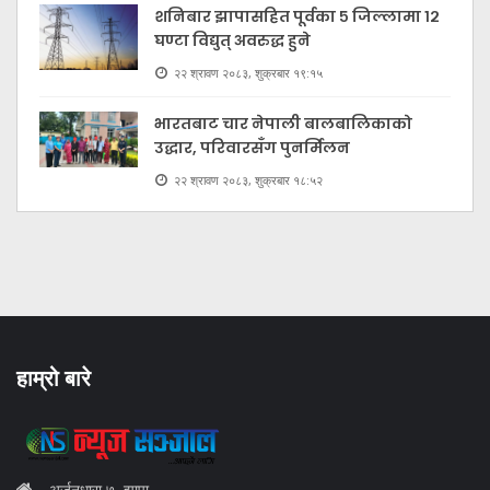
शनिबार झापासहित पूर्वका ५ जिल्लामा १२
घण्टा विद्युत् अवरुद्ध हुने
२२ श्रावण २०८३, शुक्रबार १९:१५
भारतबाट चार नेपाली बालबालिकाको
उद्धार, परिवारसँग पुनर्मिलन
२२ श्रावण २०८३, शुक्रबार १८:५२
हाम्रो बारे
अर्जुनधारा ७, झापा