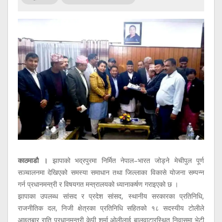
सूचना
प्रविधि
अन्तर्वार्ता
अन्तर्राष्ट्रिय
स्वास्थ्य
विज्ञापन
Tech
काठमाडौ ।
झापाको भद्रपुरमा निर्मित नेपाल–भारत जोड्ने मेचीपुल पूर्ण
सञ्चालनमा देखिएको समस्या समाधान तथा जिल्लाका विकासे योजना सम्पन्न
गर्न प्रधानमन्त्री र विषयगत मन्त्रालयको ध्यानाकर्षण गराइएको छ ।
झापाका उपलब्ध सांसद र प्रदेश सांसद, स्थानीय सरकारका प्रतिनिधि,
राजनीतिक दल, निजी क्षेत्रका प्रतिनिधि सहितको १८ सदस्यीय टोलीले
आइतबार राति प्रधानमन्त्री केपी शर्मा ओलीलाई बालुवाटारस्थित निवासमा भेटी