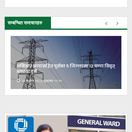
सम्बन्धित समाचारहरु
शनिबार झापासहित पूर्वका ५ जिल्लामा १२ घण्टा विद्युत्
अवरुद्ध हुने
२२ श्रावण २०८३, शुक्रबार १९:१५