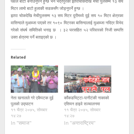
पक्षले बाटो बनाउनुपर्ने हुन्छ भने भद्रपुरको झापाचोकदेखि मेची पुलसम्म १३ सय
मिटर लामो बाटो हुलाकी सडकसँग जोड्नुपर्ने हुन्छ ।
झापा चोकदेखि मेचीपुलसम्म १३ सय मिटर दूरीमध्ये दुई सय १० मिटर क्षेत्रका
वासिन्दाले मुआब्जा पाएको तर १०९० मिटरका बासिन्दालाई मुआब्जा नदिएर विभेद
गरेको संघर्ष समितिको भनाइ छ । ३२ घरसहित ५२ परिवारको निजी सम्पत्ति
उक्त क्षेत्रमा पर्ने बताइएको छ ।
Related
नेता खनालले गरे एकैपटक दुई
काँकडभिट्टा-पानीटंकी नाकाको
पुलको उद्घाटन
एसियन हाइवे सञ्चालनमा
११ चैत्र २०७५, सोमबार
११ चैत्र २०७५, सोमबार
१४:२७
१४:२७
In "समाज"
In "अन्तराष्ट्रिय"