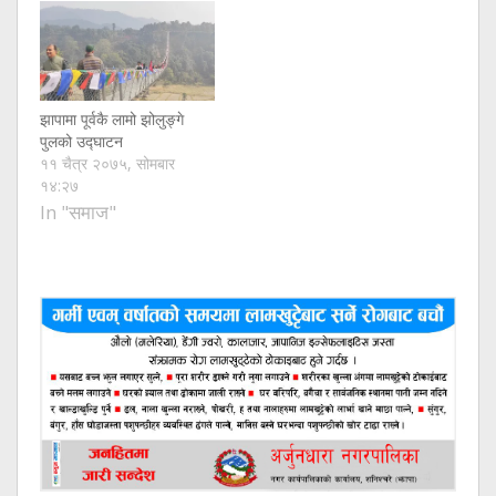
झापामा पूर्वकै लामो झोलुङ्गे
पुलको उद्घाटन
११ चैत्र २०७५, सोमबार
१४:२७
In "समाज"