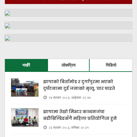
भर्खरै
लोकप्रिय
भिडियो
झापाको बिर्तामोड र दुर्गापुरमा भएको
दुर्घटनामा दुई जनाको मृत्यु, चार घाइते
२४ श्रावण २०८३, आईतवार २२:२७
झापामा तेस्रो मिस्टर कञ्चनजंघा
बडीबिल्डिङसँगै महिला प्रतियोगिता हुने
२३ श्रावण २०८३, शनिबार २०:३१