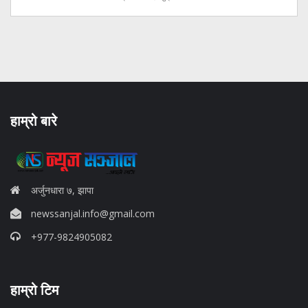
हाम्रो बारे
अर्जुनधारा ७, झापा
newssanjal.info@gmail.com
+977-9824905082
situs panen77
हाम्रो टिम
b88 slot
s77 resmi