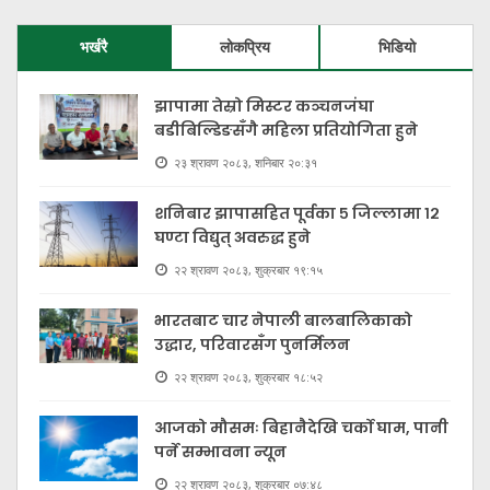
भर्खरै
लोकप्रिय
भिडियो
झापामा तेस्रो मिस्टर कञ्चनजंघा
बडीबिल्डिङसँगै महिला प्रतियोगिता हुने
२३ श्रावण २०८३, शनिबार २०:३१
शनिबार झापासहित पूर्वका ५ जिल्लामा १२
घण्टा विद्युत् अवरुद्ध हुने
२२ श्रावण २०८३, शुक्रबार १९:१५
भारतबाट चार नेपाली बालबालिकाको
उद्धार, परिवारसँग पुनर्मिलन
२२ श्रावण २०८३, शुक्रबार १८:५२
आजको मौसमः बिहानैदेखि चर्को घाम, पानी
पर्ने सम्भावना न्यून
२२ श्रावण २०८३, शुक्रबार ०७:४८