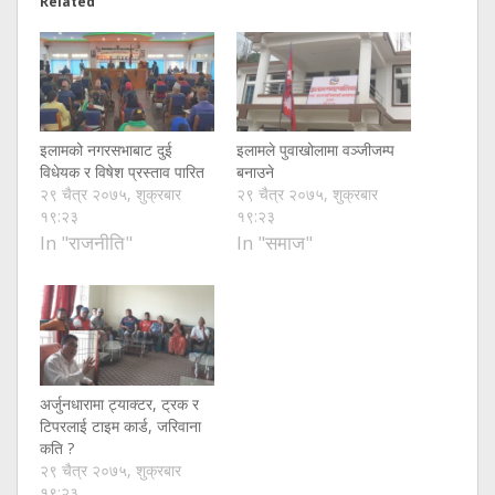
Related
इलामको नगरसभाबाट दुई
इलामले पुवाखोलामा वञ्जीजम्प
विधेयक र विषेश प्रस्ताव पारित
बनाउने
२९ चैत्र २०७५, शुक्रबार
२९ चैत्र २०७५, शुक्रबार
१९:२३
१९:२३
In "राजनीति"
In "समाज"
अर्जुनधारामा ट्याक्टर, ट्रक र
टिपरलाई टाइम कार्ड, जरिवाना
कति ?
२९ चैत्र २०७५, शुक्रबार
१९:२३