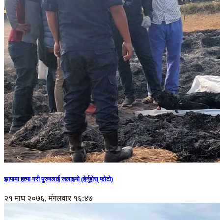
झापामा हत्या गरी पुरुषलाई जलाइयो (हेर्नुहाेस् फाेटाे)
२१ माघ २०७६, मंगलवार १६:४७