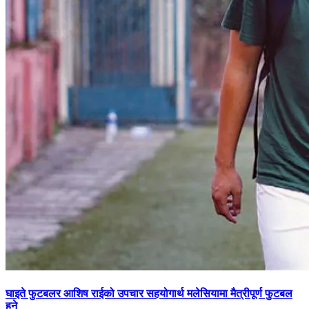
घाइते फुटबलर आशिष राईको उपचार सहयोगार्थ मलेसियामा मैत्रीपूर्ण फुटबल
हुने