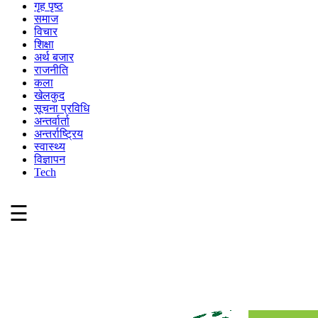
गृह पृष्ठ
समाज
विचार
शिक्षा
अर्थ बजार
राजनीति
कला
खेलकुद
सूचना प्रविधि
अन्तर्वार्ता
अन्तर्राष्ट्रिय
स्वास्थ्य
विज्ञापन
Tech
☰