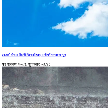
आजको मौसमः बिहानैदेखि चर्को घाम, पानी पर्ने सम्भावना न्यून
२२ श्रावण २०८३, शुक्रबार ०७:४८