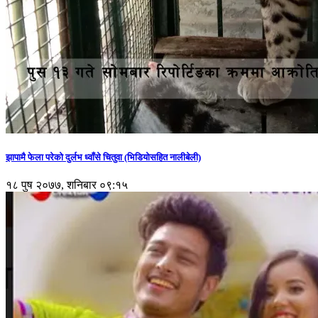
झापामै फेला परेको दुर्लभ ध्वाँसे चितुवा (भिडियोसहित नालीबेली)
१८ पुष २०७७, शनिबार ०९:१५