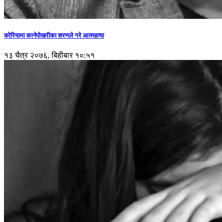
कोरियामा कानेपोखरीका शरणले गरे आत्महत्या
१३ चैत्र २०७६, बिहीबार १०:५१