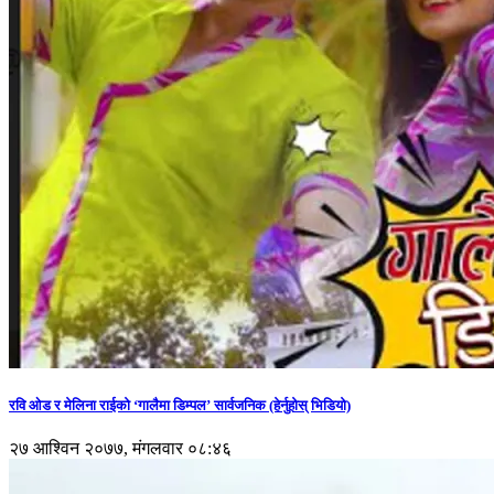
रवि ओड र मेलिना राईको ‘गालैमा डिम्पल’ सार्वजनिक (हेर्नुहोस् भिडियो)
२७ आश्विन २०७७, मंगलवार ०८:४६