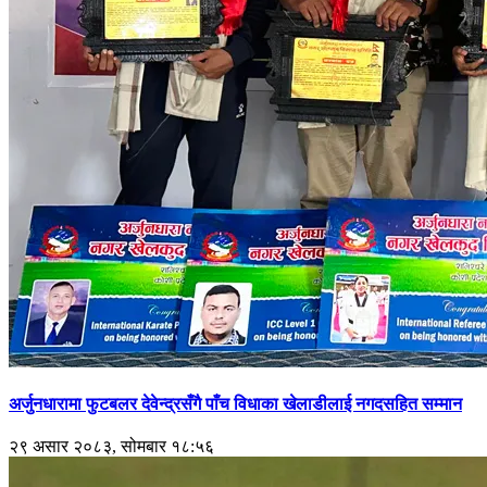
अर्जुनधारामा फुटबलर देवेन्द्रसँगै पाँच विधाका खेलाडीलाई नगदसहित सम्मान
२९ असार २०८३, सोमबार १८:५६