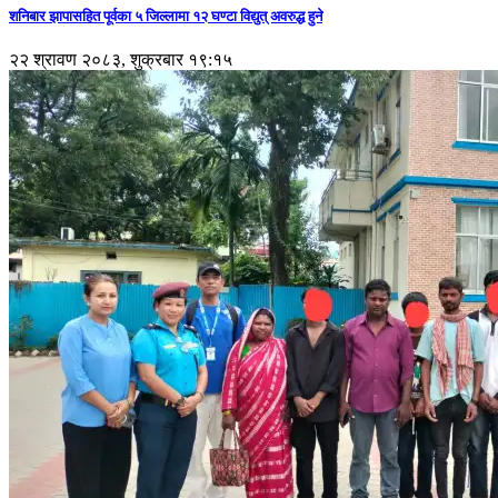
शनिबार झापासहित पूर्वका ५ जिल्लामा १२ घण्टा विद्युत् अवरुद्ध हुने
२२ श्रावण २०८३, शुक्रबार १९:१५