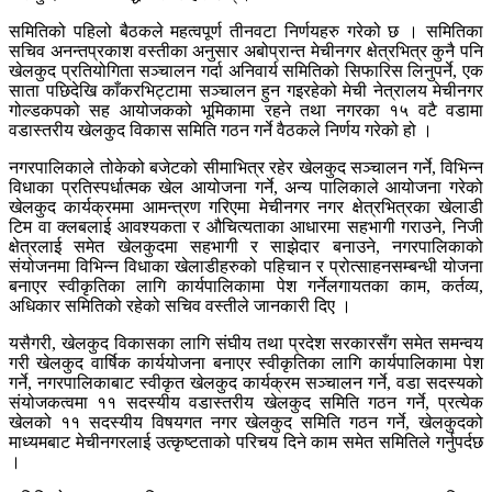
समितिको पहिलो बैठकले महत्वपूर्ण तीनवटा निर्णयहरु गरेको छ । समितिका
सचिव अनन्तप्रकाश वस्तीका अनुसार अबोप्रान्त मेचीनगर क्षेत्रभित्र कुनै पनि
खेलकुद प्रतियोगिता सञ्चालन गर्दा अनिवार्य समितिको सिफारिस लिनुपर्ने, एक
साता पछिदेखि काँकरभिट्टामा सञ्चालन हुन गइरहेको मेची नेत्रालय मेचीनगर
गोल्डकपको सह आयोजकको भूमिकामा रहने तथा नगरका १५ वटै वडामा
वडास्तरीय खेलकुद विकास समिति गठन गर्ने वैठकले निर्णय गरेको हो ।
नगरपालिकाले तोकेको बजेटको सीमाभित्र रहेर खेलकुद सञ्चालन गर्ने, विभिन्न
विधाका प्रतिस्पर्धात्मक खेल आयोजना गर्ने, अन्य पालिकाले आयोजना गरेको
खेलकुद कार्यक्रममा आमन्त्रण गरिएमा मेचीनगर नगर क्षेत्रभित्रका खेलाडी
टिम वा क्लबलाई आवश्यकता र औचित्यताका आधारमा सहभागी गराउने, निजी
क्षेत्रलाई समेत खेलकुदमा सहभागी र साझेदार बनाउने, नगरपालिकाको
संयोजनमा विभिन्न विधाका खेलाडीहरुको पहिचान र प्रोत्साहनसम्बन्धी योजना
बनाएर स्वीकृतिका लागि कार्यपालिकामा पेश गर्नेलगायतका काम, कर्तव्य,
अधिकार समितिको रहेको सचिव वस्तीले जानकारी दिए ।
यसैगरी, खेलकुद विकासका लागि संघीय तथा प्रदेश सरकारसँग समेत समन्वय
गरी खेलकुद वार्षिक कार्ययोजना बनाएर स्वीकृतिका लागि कार्यपालिकामा पेश
गर्ने, नगरपालिकाबाट स्वीकृत खेलकुद कार्यक्रम सञ्चालन गर्ने, वडा सदस्यको
संयोजकत्वमा ११ सदस्यीय वडास्तरीय खेलकुद समिति गठन गर्ने, प्रत्येक
खेलको ११ सदस्यीय विषयगत नगर खेलकुद समिति गठन गर्ने, खेलकुदको
माध्यमबाट मेचीनगरलाई उत्कृष्टताको परिचय दिने काम समेत समितिले गर्नुपर्दछ
।