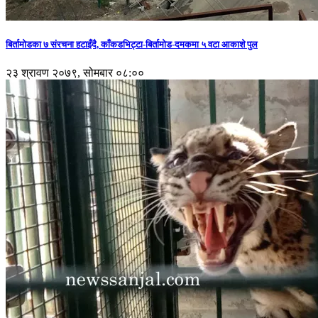
बिर्तामोडका ७ संरचना हटाइँदै, काँकडभिट्टा-बिर्तामोड-दमकमा ५ वटा आकाशे पुल
२३ श्रावण २०७९, सोमबार ०८:००