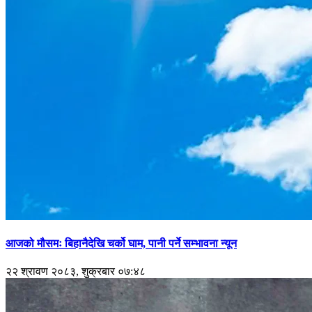
आजको मौसमः बिहानैदेखि चर्को घाम, पानी पर्ने सम्भावना न्यून
२२ श्रावण २०८३, शुक्रबार ०७:४८