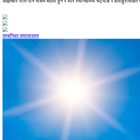
आइतबार राति पनि मौसम बदली हुने र थोरै स्थानहरुमा चट्याङ र हावाहुरीसहित पा
सम्बन्धित समाचारहरु