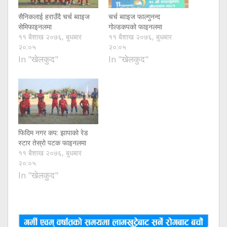
सैनिकलाई हराउँदै चर्च ब्वाइज
चर्च ब्वाइज फाल्गुनन्द
सेमिफाइनलमा
गोल्डकपको फाइनलमा
११ बैशाख २०७६, बुधबार
११ बैशाख २०७६, बुधबार
२०:०५
२०:०५
In "खेलकुद"
In "खेलकुद"
फिदिम नगर कप: झापाको रेड
स्टार तेस्रो पटक फाइनलमा
११ बैशाख २०७६, बुधबार
२०:०५
In "खेलकुद"