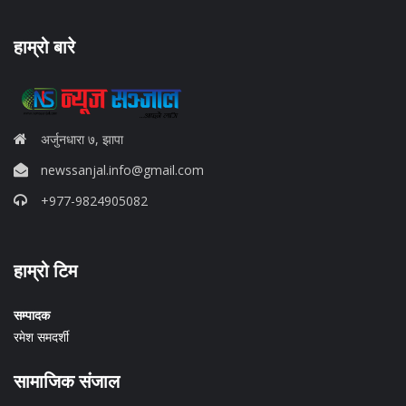
हाम्रो बारे
अर्जुनधारा ७, झापा
newssanjal.info@gmail.com
+977-9824905082
situs panen77
हाम्रो टिम
b88 slot
s77 resmi
daftar slot88
सम्पादक
judi slot online pulsa
रमेश समदर्शी
slot online gacor
info rtp slot gacor
सामाजिक संजाल
keluaran togel hari ini