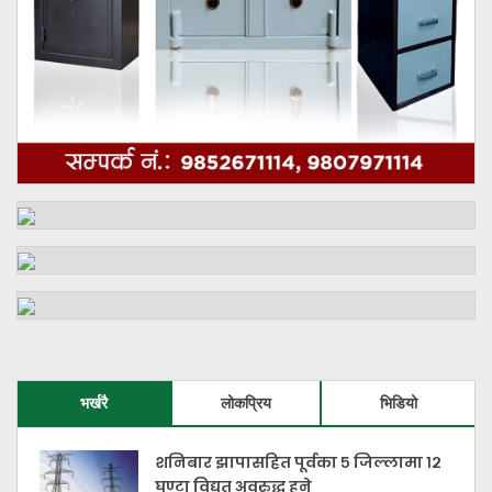
भर्खरै
लोकप्रिय
भिडियो
शनिबार झापासहित पूर्वका ५ जिल्लामा १२
घण्टा विद्युत् अवरुद्ध हुने