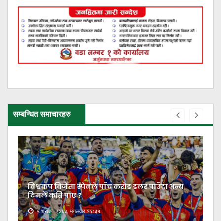
सम्बन्धित समाचारहरु
विश्वकप विजेता स्पेनले पाँच करोड डलर पाउँदा अन्य
टिमले कति पाए ?
५ श्रावण २०८३, मंगलवार १९:३१