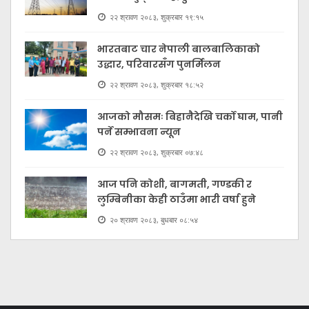
२२ श्रावण २०८३, शुक्रबार १९:१५
भारतबाट चार नेपाली बालबालिकाको
उद्धार, परिवारसँग पुनर्मिलन
२२ श्रावण २०८३, शुक्रबार १८:५२
आजको मौसमः बिहानैदेखि चर्को घाम, पानी
पर्ने सम्भावना न्यून
२२ श्रावण २०८३, शुक्रबार ०७:४८
आज पनि कोशी, बागमती, गण्डकी र
लुम्बिनीका केही ठाउँमा भारी वर्षा हुने
२० श्रावण २०८३, बुधबार ०८:५४