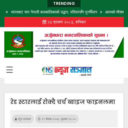
TRENDING
भारतबाट चार नेपाली बालबालिकाको उद्धार, परिवारसँग पुनर्मिलन
आजको मौसमः बिहानैदेखि 
२३ श्रावण २०८३, शनिबार
गृह
पृष्ठ
समाज
विचार
शिक्षा
☰
अर्थ
बजार
राजनीति
रेड स्टारलाई रोक्दै चर्च ब्वाइज फाइनलमा
कला
खेलकुद
न्यूज सञ्जाल
११ बैशाख २०७६, बुधबार २०:०५