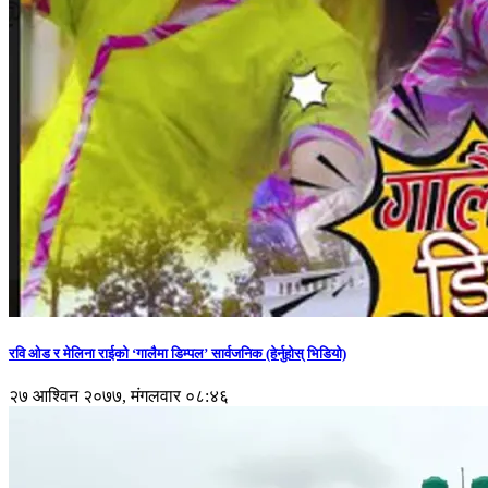
रवि ओड र मेलिना राईको ‘गालैमा डिम्पल’ सार्वजनिक (हेर्नुहोस् भिडियो)
२७ आश्विन २०७७, मंगलवार ०८:४६