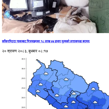
काँकरभिट्टा नाकाबाट भित्र्याइएका १८ लाख ७४ हजार मूल्यकाे लत्ताकपडा बरामद
२० श्रावण २०८३, बुधबार ०८:१७