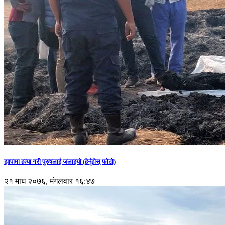
झापामा हत्या गरी पुरुषलाई जलाइयो (हेर्नुहाेस् फाेटाे)
२१ माघ २०७६, मंगलवार १६:४७