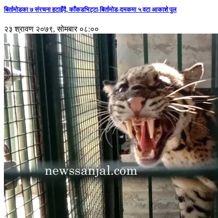
बिर्तामोडका ७ संरचना हटाइँदै, काँकडभिट्टा-बिर्तामोड-दमकमा ५ वटा आकाशे पुल
२३ श्रावण २०७९, सोमबार ०८:००