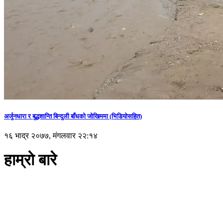
अर्जुनधारा र बुद्धशान्ति बिन्दुली बाँधको जोखिममा (भिडियाेसहित)
१६ भाद्र २०७७, मंगलवार २२:१४
हाम्रो बारे