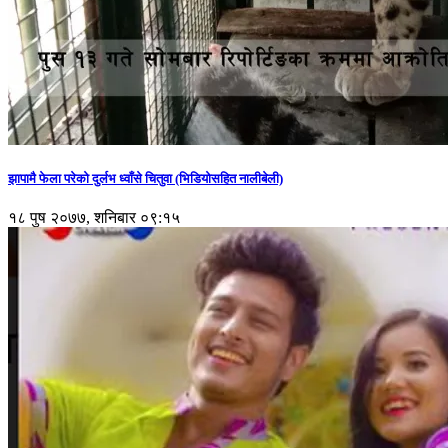
झापामै फेला परेको दुर्लभ ध्वाँसे चितुवा (भिडियोसहित नालीबेली)
१८ पुष २०७७, शनिबार ०९:१५