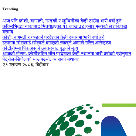
Trending
आज पनि कोशी, बागमती, गण्डकी र लुम्बिनीका केही ठाउँमा भारी वर्षा हुने
काँकरभिट्टा नाकाबाट भित्र्याइएका १८ लाख ७४ हजार मूल्यकाे लत्ताकपडा
बरामद
कोशी, बागमती र गण्डकी प्रदेशका केही स्थानमा भारी वर्षा हुने
इलाममा छोरालाई खोलाले बगाएकाे खबरले आमाले गरिन् आत्महत्या
कोटीहोममा पिकअपको ठक्करबाट बृद्धको मृत्यु
आजको मौसमः कोशीसहित तीन प्रदेशका केही स्थानमा भारी वर्षाको पूर्वानुमान
पेट्रोल-डिजेलको भाउ बढ्यो, ग्यासको यथावत
२१ श्रावण २०८३, बिहीबार