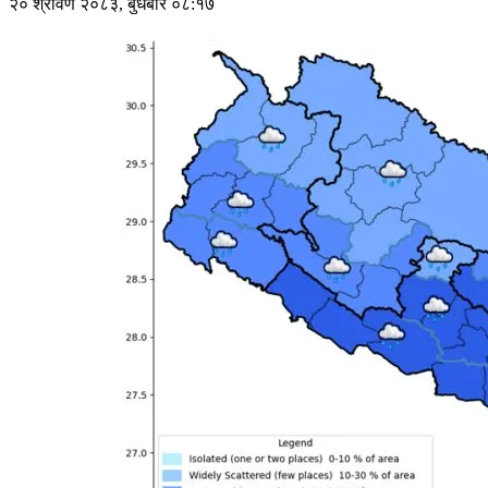
२० श्रावण २०८३, बुधबार ०८:१७