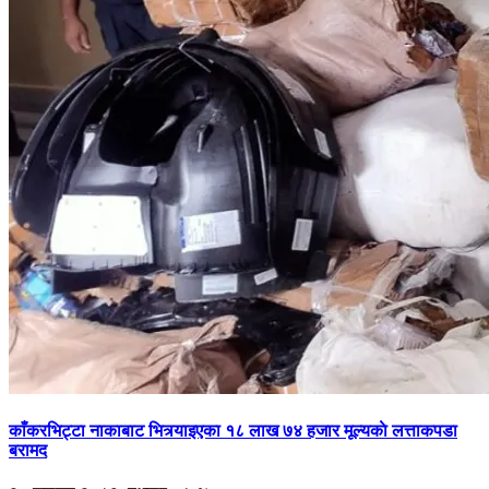
काँकरभिट्टा नाकाबाट भित्र्याइएका १८ लाख ७४ हजार मूल्यकाे लत्ताकपडा
बरामद