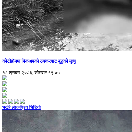
कोटीहोममा पिकअपको ठक्करबाट बृद्धको मृत्यु
१८ श्रावण २०८३, सोमबार १९:०५
भर्खरै
लोकप्रिय
भिडियो