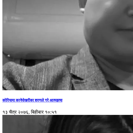
कोरियामा कानेपोखरीका शरणले गरे आत्महत्या
१३ चैत्र २०७६, बिहीबार १०:५१