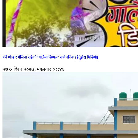
रवि ओड र मेलिना राईको ‘गालैमा डिम्पल’ सार्वजनिक (हेर्नुहोस् भिडियो)
२७ आश्विन २०७७, मंगलवार ०८:४६