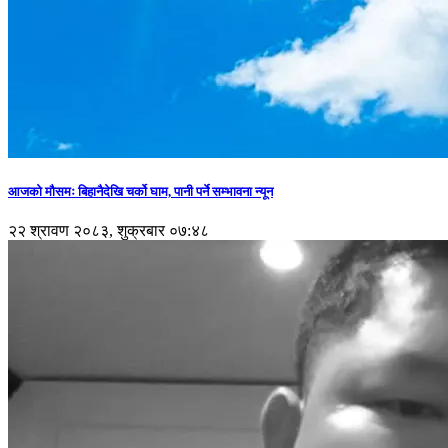
आजको मौसमः बिहानैदेखि चर्को घाम, पानी पर्ने सम्भावना न्यून
२२ श्रावण २०८३, शुक्रबार ०७:४८