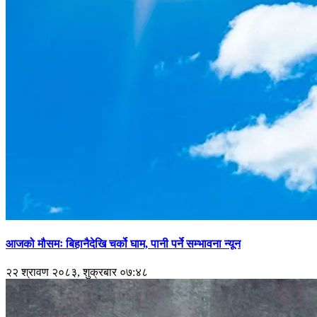
आजको मौसमः बिहानैदेखि चर्को घाम, पानी पर्ने सम्भावना न्यून
२२ श्रावण २०८३, शुक्रबार ०७:४८