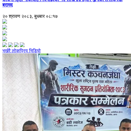
बरामद
२० श्रावण २०८३, बुधबार ०८:१७
भर्खरै
लोकप्रिय
भिडियो