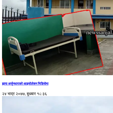
झापा अर्जुनधाराको आइसोलेशन भिडियोमा
२४ भाद्र २०७७, बुधबार १८:३६