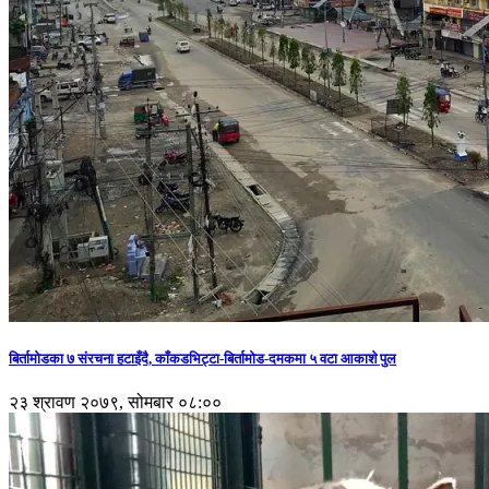
बिर्तामोडका ७ संरचना हटाइँदै, काँकडभिट्टा-बिर्तामोड-दमकमा ५ वटा आकाशे पुल
२३ श्रावण २०७९, सोमबार ०८:००