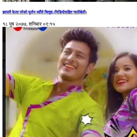
झापामै फेला परेको दुर्लभ ध्वाँसे चितुवा (भिडियोसहित नालीबेली)
१८ पुष २०७७, शनिबार ०९:१५