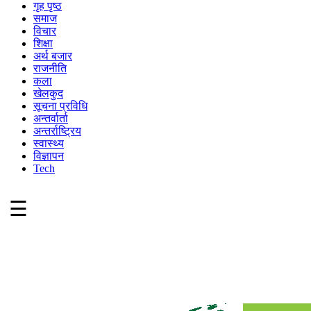
गृह पृष्ठ
समाज
विचार
शिक्षा
अर्थ बजार
राजनीति
कला
खेलकुद
सूचना प्रविधि
अन्तर्वार्ता
अन्तर्राष्ट्रिय
स्वास्थ्य
विज्ञापन
Tech
☰