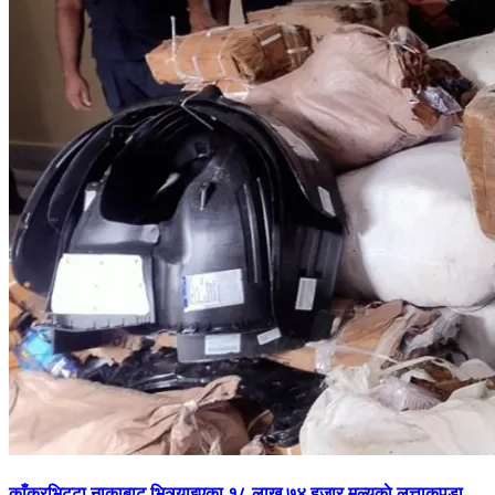
काँकरभिट्टा नाकाबाट भित्र्याइएका १८ लाख ७४ हजार मूल्यकाे लत्ताकपडा