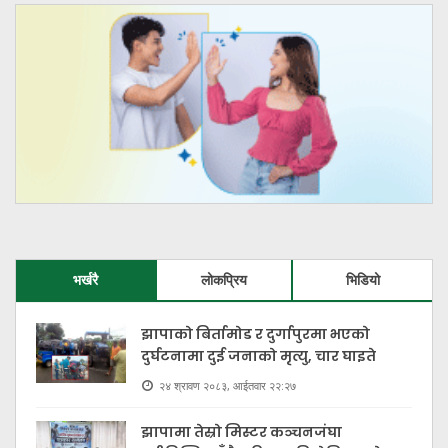
भर्खरै
लोकप्रिय
भिडियो
झापाको बिर्तामोड र दुर्गापुरमा भएको
दुर्घटनामा दुई जनाको मृत्यु, चार घाइते
२४ श्रावण २०८३, आईतवार २२:२७
झापामा तेस्रो मिस्टर कञ्चनजंघा