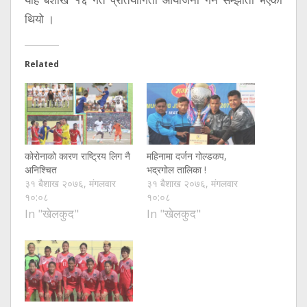
थियो ।
Related
कोरोनाको कारण राष्ट्रिय लिग नै
महिनामा दर्जन गोल्डकप,
अनिश्‍चित
भद्रगोल तालिका !
३१ बैशाख २०७६, मंगलवार
३१ बैशाख २०७६, मंगलवार
१०:०८
१०:०८
In "खेलकुद"
In "खेलकुद"