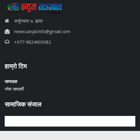
अर्जुनधारा ७, झापा
newssanjal.info@gmail.com
+977-9824905082
situs panen77
हाम्रो टिम
b88 slot
s77 resmi
daftar slot88
सम्पादक
judi slot online pulsa
रमेश समदर्शी
slot online gacor
info rtp slot gacor
सामाजिक संजाल
keluaran togel hari ini
daftar panengg
agen slot300
situs b88
sbobet login