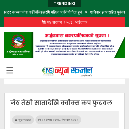
TRENDING
 कञ्चनजंघा बडीबिल्डिङसँगै महिला प्रतियोगिता हुने
शनिबार झापासहित पूर्वका ५ जिल्लामा १
२४ श्रावण २०८३, आईतवार
गृह
पृष्ठ
समाज
विचार
शिक्षा
☰
अर्थ
बजार
राजनीति
जेठ तेस्रो सातादेखि क्वीक्स कप फुटबल
कला
खेलकुद
न्यूज सञ्जाल
३१ बैशाख २०७६, मंगलवार १०:०८