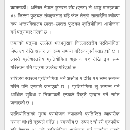
सूचना
काठमाडौं।
अखिल नेपाल फुटबल संघ (एन्फा) ले आफू मातहतका
प्रविधि
४८ जिल्ला फुटबल संघहरुलाई यहि जेष्ठ तेस्रो सातादेखि क्वीक्स
अन्तर्वार्ता
कप अन्तरविद्यालय छात्र–छात्रा फुटबल प्रतियोगिता आयोजना
गर्न पत्राचार गरेको छ ।
अन्तर्राष्ट्रिय
एन्फाको पत्रमा उल्लेख भएअनुसार जिल्लास्तरीय प्रतियोगिता
स्वास्थ्य
जेष्ठ २१ देखि असार ३१ सम्म सम्पन्न गरिसक्नुपर्ने बताइएको छ ।
विज्ञापन
त्यस्तै प्रदेशस्तरीय प्रतियोगिता श्रावण १९ देखि ३२ सम्म
गरिसक्न पनि पत्रमा उल्लेख गरिएको छ ।
Tech
राष्ट्रिय स्तरको प्रतियोगिता भने असोज १ देखि ११ सम्म सम्पन्न
गरिने पनि एन्फाले जनाएको छ । प्रतियोगिता सु–सम्पन्न गर्न
आर्थिक सुविधा र नियमावली एन्फाले छिट्टै प्रदान गर्ने समेत
जनाएको छ ।
प्रतियोगिताको मुख्य प्रायोजन नेपालको प्रतिष्ठित व्यापारीक
घराना चौधरी ग्रुपले गर्नेछ । स्मरणीय छ, एन्फा र चौधरी ग्रुपबीच
यहि बैशाख १६ गते प्रतियोगिता आयोजना गर्न सम्झौता भएको