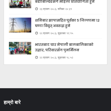
बडीबिल्डिङसँगै महिला प्रतियोगिता हुने
२३ श्रावण २०८३, शनिबार २०:३१
शनिबार झापासहित पूर्वका ५ जिल्लामा १२
घण्टा विद्युत् अवरुद्ध हुने
२२ श्रावण २०८३, शुक्रबार १९:१५
भारतबाट चार नेपाली बालबालिकाको
उद्धार, परिवारसँग पुनर्मिलन
२२ श्रावण २०८३, शुक्रबार १८:५२
हाम्रो बारे