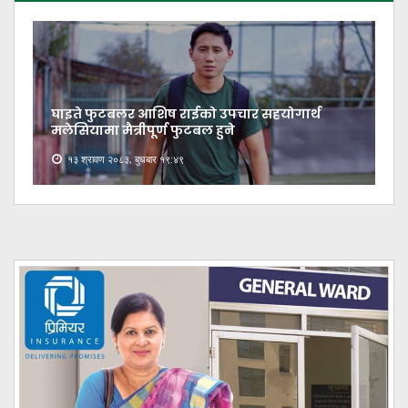
घाइते फुटबलर आशिष राईको उपचार सहयोगार्थ
मलेसियामा मैत्रीपूर्ण फुटबल हुने
१३ श्रावण २०८३, बुधबार १९:४९