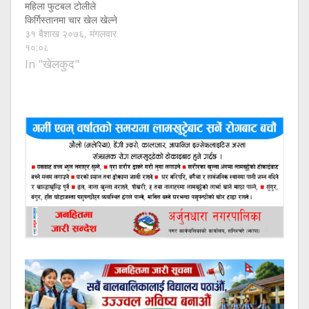
महिला फुटबल टोलीले
किर्गिस्तानमा चार खेल खेल्ने
३१ बैशाख २०७६, मंगलवार
१०:०८
In "खेलकुद"