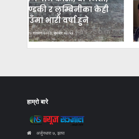
ेही
हजार मूल्यकाे लत्ताकपडा
बरामद
२० श्रावण २०८३, बुधबार ०८:१७
हाम्रो बारे
अर्जुनधारा ७, झापा