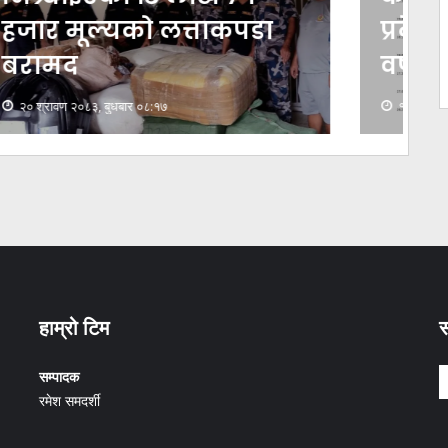
प्रदेशका केही स्थानमा भारी
वर्षा हुने
१९ श्रावण २०८३, मंगलवार ०८:०९
हाम्रो टिम
स
सम्पादक
रमेश समदर्शी