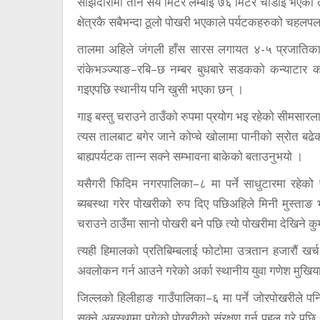
साझेदारीमा तीन सय मिटर लम्बाइ ७६ मिटर चौडाइ भएको त
क्षेत्रकै सबैभन्दा ठूलो पोखरी भएकाले पर्यटकहरुको चहलपल
तालमा अहिले जंगली हाँस सारस लगायत ४-५ प्रजातिका 
रांकेभञ्ज्याङ–रबि–छ नम्बर बुधबारे सडकको कन्याटार क
गइएपछि स्थानीय पनि खुसी भएका छन् ।
गाइ बस्तु चराउने ठाउँको रुपमा प्रयोग भइ रहेको सीमसारला
त्यस तालबाट बगेर जाने कोप्चे खोलामा पानीको स्रोत बढेक
बाह्यपर्यटक तान्न सक्ने सम्भावना बाकेको बताउनुभयो ।
यसैगरी फिदिम नगरपालिका–८ मा पर्ने साधुटारमा रहेको 
ब्यबस्था गरेर पोखरीको रुप दिए पछिअहिले मिनी मुस्ता
चराउने ठाउँमा सानो पोखरी बने पछि त्यो पोखरीमा देखिने क
त्यही हिमालको प्रतिबिम्बलाई फोटोमा उत्र्तान हजारौं ख
अवलोकन गर्न आउने गरेको अर्का स्थानीय युवा गणेश मुखिया
जिल्लको हिलीहाङ गाउँपालिका–६ मा पर्ने जोरपोखरीले प
सुक्ने अबस्थामा पुगेको पोखरीको संरक्षण गर्न पहल गरे पछ