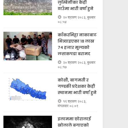
लुम्बिनीका केही
ठाउँमा भारी वर्षा हुने
२० श्रावण २०८३, बुधबार
०८:५४
काँकरभिट्टा नाकाबाट
भित्र्याइएका १८ लाख
७४ हजार मूल्यकाे
लत्ताकपडा बरामद
२० श्रावण २०८३, बुधबार
०८:१७
कोशी, बागमती र
गण्डकी प्रदेशका केही
स्थानमा भारी वर्षा हुने
१९ श्रावण २०८३,
मंगलवार ०८:०९
इलाममा छोरालाई
इलाममा छोरालाई खोलाले
खोलाले बगाएकाे