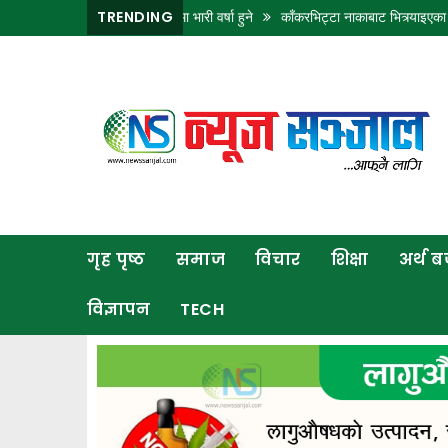
र लुम्बिनीका केही ठाउँमा भारी वर्षा हुने
TRENDING
काँकरभिट्टा नाकाबाट भित्र्याइएका १८ लाख ७
गृह
पृष्ठ
समाज
विचार
शिक्षा
गृह पृष्ठ
समाज
विचार
शिक्षा
अर्थ 
अर्थ
बजार
विज्ञापन
TECH
राजनीति
कला
खेलकुद