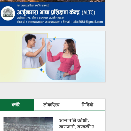
भर्खरै
लोकप्रिय
भिडियो
आज पनि कोशी,
बागमती, गण्डकी र