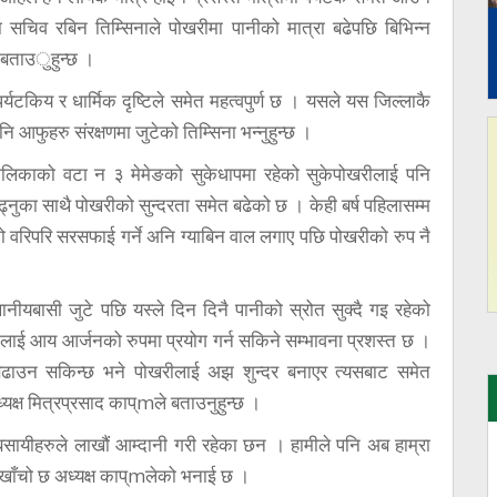
िव रबिन तिम्सिनाले पोखरीमा पानीको मात्रा बढेपछि बिभिन्न
ो बताउुहुन्छ ।
्यटकिय र धार्मिक दृष्टिले समेत महत्वपुर्ण छ । यसले यस जिल्लाकै
नि आफुहरु संरक्षणमा जुटेको तिम्सिना भन्नुहुन्छ ।
लिकाको वटा न ३ मेमेङको सुकेधापमा रहेको सुकेपोखरीलाई पनि
ढ्नुका साथै पोखरीको सुन्दरता समेत बढेको छ । केही बर्ष पहिलासम्म
ो वरिपरि सरसफाई गर्ने अनि ग्याबिन वाल लगाए पछि पोखरीको रुप नै
थानीयबासी जुटे पछि यस्ले दिन दिनै पानीको स्रोत सुक्दै गइ रहेको
लाई आय आर्जनको रुपमा प्रयोग गर्न सकिने सम्भावना प्रशस्त छ ।
बढाउन सकिन्छ भने पोखरीलाई अझ शुन्दर बनाएर त्यसबाट समेत
क्ष मित्रप्रसाद काप्mले बताउनुहुन्छ ।
यबसायीहरुले लाखौं आम्दानी गरी रहेका छन । हामीले पनि अब हाम्रा
े खाँचो छ अध्यक्ष काप्mलेको भनाई छ ।