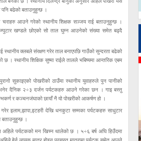
ाल बनेको छ । स्थानीय दिलेन्द्र बानुका अनुसार अहिले पोखरी यस
 पनि बढेको बताउनुहुन्छ ।
चराहरु आउने गरेको स्थानीय शिक्षक सञ्जय राई बताउनुहुन्छ ।
म्पुटार खण्डले छोएको सो ताल घुम्न आउनेको संख्या समेत बढ्दै
ई स्थानीय क्लबले संरक्षण गरेर ताल बनाएपछि गाउँको सुन्दरता बढेको
ो छ । स्थानीय शिक्षिक सुष्मा राईले तालले भबिष्यमा आन्तरिक एबम
पुरानो सुकाइएको पोखरीको ठाउँमा स्थानीय युवाहरुले पुन पानीको
ङ भनेर दैनिक २÷३ दर्जन पर्यटकहरु आउने गरेका छन । गाइ बस्तु
ुम्भकर्ण र कञ्चनजंघाको छायाँ नै यो पोखरीको आकर्षण हो ।
र्च गरेर इलाम,झापा,इटहरी देखि धनकुटा सम्मका पर्यटकहरु साधुटार
 बताउनुहुन्छ ।
नि अहिले पर्यटकको मन खिच्न थालेको छ । ५÷६ बर्ष अघि हिउँदमा
ि अहिले हेर्न लायक मात्र होइन प्रसस्त मात्रामा पर्यटक समेत आउने