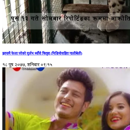
झापामै फेला परेको दुर्लभ ध्वाँसे चितुवा (भिडियोसहित नालीबेली)
१८ पुष २०७७, शनिबार ०९:१५