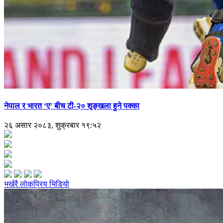
नेपाल र भारत ‘ए’ बीच टी-२० शृङ्खला हुने पक्का
२६ असार २०८३, शुक्रबार १९:५२
भर्खरै
लोकप्रिय
भिडियो