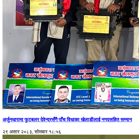
अर्जुनधारामा फुटबलर देवेन्द्रसँगै पाँच विधाका खेलाडीलाई नगदसहित सम्मान
२९ असार २०८३, सोमबार १८:५६