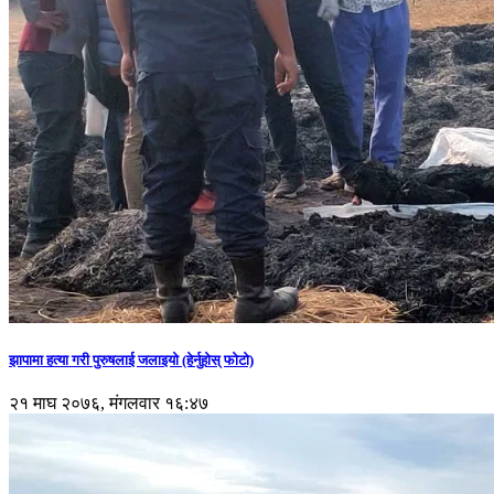
झापामा हत्या गरी पुरुषलाई जलाइयो (हेर्नुहाेस् फाेटाे)
२१ माघ २०७६, मंगलवार १६:४७