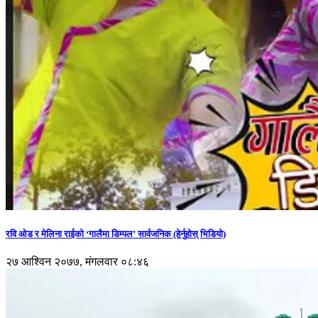
रवि ओड र मेलिना राईको ‘गालैमा डिम्पल’ सार्वजनिक (हेर्नुहोस् भिडियो)
२७ आश्विन २०७७, मंगलवार ०८:४६