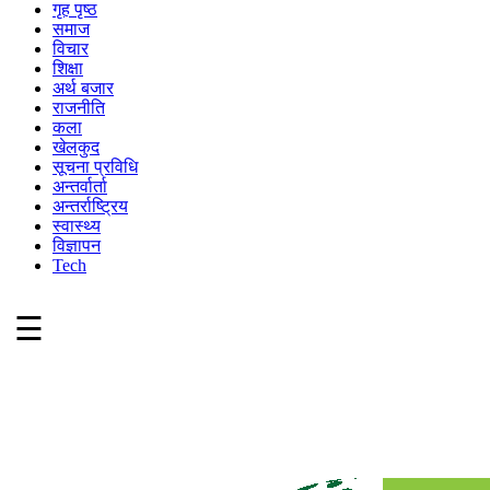
गृह पृष्ठ
समाज
विचार
शिक्षा
अर्थ बजार
राजनीति
कला
खेलकुद
सूचना प्रविधि
अन्तर्वार्ता
अन्तर्राष्ट्रिय
स्वास्थ्य
विज्ञापन
Tech
☰