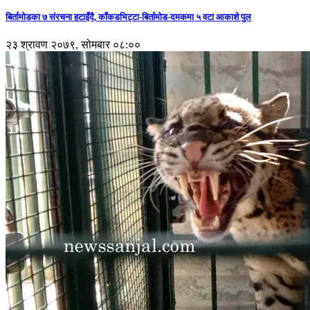
बिर्तामोडका ७ संरचना हटाइँदै, काँकडभिट्टा-बिर्तामोड-दमकमा ५ वटा आकाशे पुल
२३ श्रावण २०७९, सोमबार ०८:००