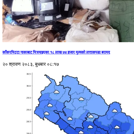
काँकरभिट्टा नाकाबाट भित्र्याइएका १८ लाख ७४ हजार मूल्यकाे लत्ताकपडा बरामद
२० श्रावण २०८३, बुधबार ०८:१७