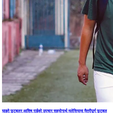
घाइते फुटबलर आशिष राईको उपचार सहयोगार्थ मलेसियामा मैत्रीपूर्ण फुटबल