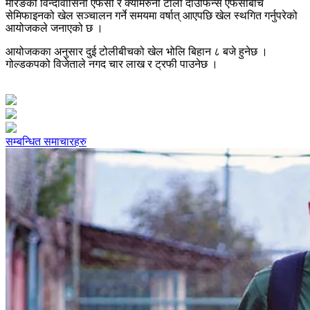
मोरङको विन्दावासिनी एफसी र क्यामरुनी टोली दाउफिन्स एफसीबीच
सेमिफाइनको खेल सञ्चालन गर्ने समयमा वर्षात् आएपछि खेल स्थगित गर्नुपरेको
आयोजकले जनाएको छ ।
आयोजकका अनुसार दुई टोलीबीचको खेल भोलि बिहान ८ बजे हुनेछ ।
गोल्डकपको विजेताले नगद चार लाख र ट्रफी पाउनेछ ।
सम्बन्धित समाचारहरु