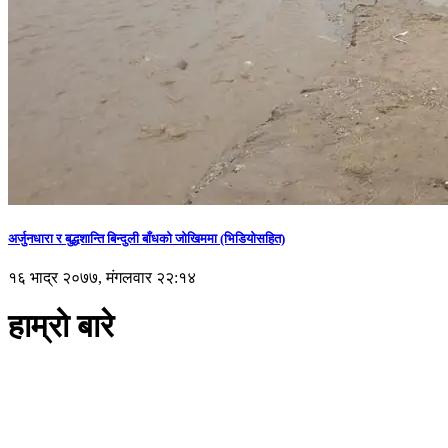
अर्जुनधारा र बुद्धशान्ति बिन्दुली बाँधको जोखिममा (भिडियाेसहित)
१६ भाद्र २०७७, मंगलवार २२:१४
हाम्रो बारे