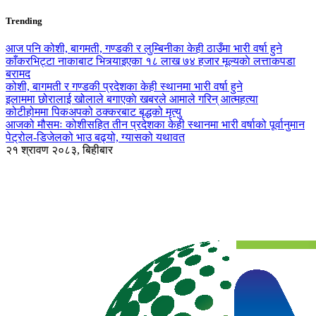
Trending
आज पनि कोशी, बागमती, गण्डकी र लुम्बिनीका केही ठाउँमा भारी वर्षा हुने
काँकरभिट्टा नाकाबाट भित्र्याइएका १८ लाख ७४ हजार मूल्यकाे लत्ताकपडा
बरामद
कोशी, बागमती र गण्डकी प्रदेशका केही स्थानमा भारी वर्षा हुने
इलाममा छोरालाई खोलाले बगाएकाे खबरले आमाले गरिन् आत्महत्या
कोटीहोममा पिकअपको ठक्करबाट बृद्धको मृत्यु
आजको मौसमः कोशीसहित तीन प्रदेशका केही स्थानमा भारी वर्षाको पूर्वानुमान
पेट्रोल-डिजेलको भाउ बढ्यो, ग्यासको यथावत
२१ श्रावण २०८३, बिहीबार