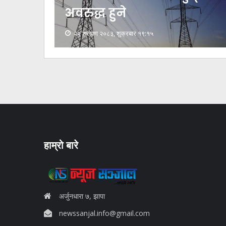
परिवारसँग पुनर्मिलन
२२ श्रावण २०८३, शुक्रबार १८:५२
हाम्रो बारे
अर्जुनधारा ७, झापा
newssanjal.info@gmail.com