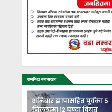
सम्बन्धित समाचारहरु
वका ५
भारतबाट चार नेपाली
त्
बालबालिकाको उद्धार,