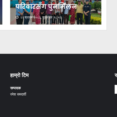
सम्भावना न्यून
ठ
२२ श्रावण २०८३, शुक्रबार ०७:४८
हाम्रो टिम
स
सम्पादक
रमेश समदर्शी