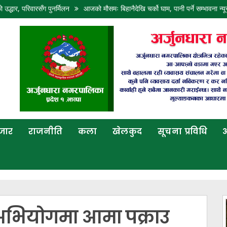
रसँग पुनर्मिलन
आजको मौसमः बिहानैदेखि चर्को घाम, पानी पर्ने सम्भावना न्यून
आज पनि
बजार
राजनीति
कला
खेलकुद
सूचना प्रविधि
अ
अभियोगमा आमा पक्राउ