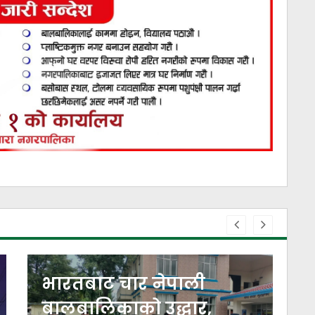
आजको मौसमः बिहानैदेखि
चर्को घाम, पानी पर्ने