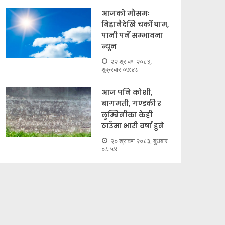
आजको मौसमः
बिहानैदेखि चर्को घाम,
पानी पर्ने सम्भावना
न्यून
२२ श्रावण २०८३,
शुक्रबार ०७:४८
आज पनि कोशी,
बागमती, गण्डकी र
लुम्बिनीका केही
ठाउँमा भारी वर्षा हुने
२० श्रावण २०८३, बुधबार
०८:५४