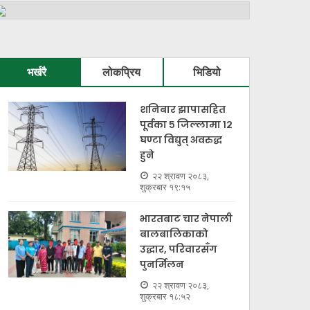
भर्खरै
लोकप्रिय
भिडियो
शनिबार झापासहित
पूर्वका ५ जिल्लामा १२
घण्टा विद्युत् अवरुद्ध
हुने
२२ श्रावण २०८३,
शुक्रबार १९:१५
भारतबाट चार नेपाली
बालबालिकाको
उद्धार, परिवारसँग
पुनर्मिलन
२२ श्रावण २०८३,
शुक्रबार १८:५२