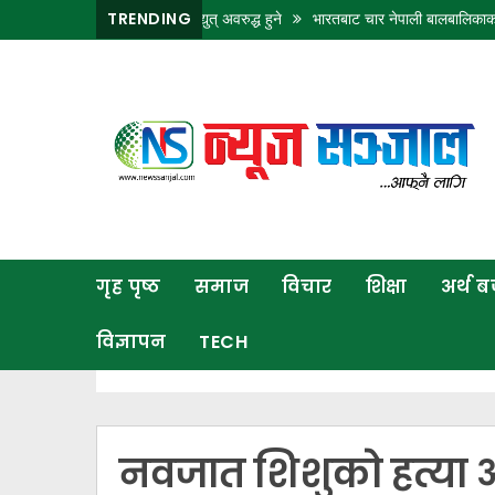
जिल्लामा १२ घण्टा विद्युत् अवरुद्ध हुने
TRENDING
भारतबाट चार नेपाली बालबालिकाको उद्धार, परिवा
गृह
पृष्ठ
समाज
विचार
शिक्षा
गृह पृष्ठ
समाज
विचार
शिक्षा
अर्थ 
अर्थ
बजार
विज्ञापन
TECH
राजनीति
कला
खेलकुद
नवजात शिशुको हत्या 