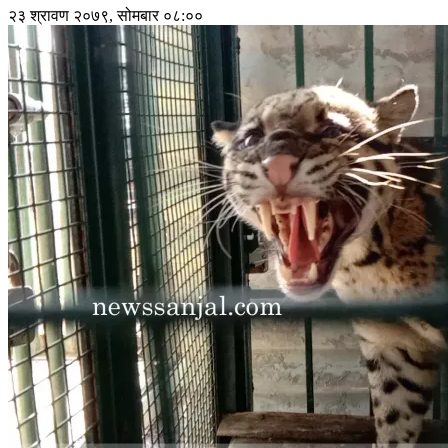
२३ श्रावण २०७९, सोमबार ०८:००