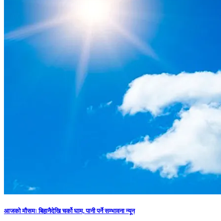
आजको मौसमः बिहानैदेखि चर्को घाम, पानी पर्ने सम्भावना न्यून