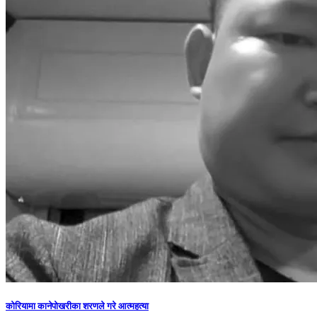
कोरियामा कानेपोखरीका शरणले गरे आत्महत्या