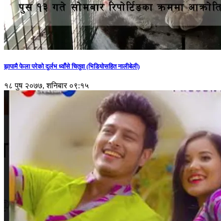
झापामै फेला परेको दुर्लभ ध्वाँसे चितुवा (भिडियोसहित नालीबेली)
१८ पुष २०७७, शनिबार ०९:१५