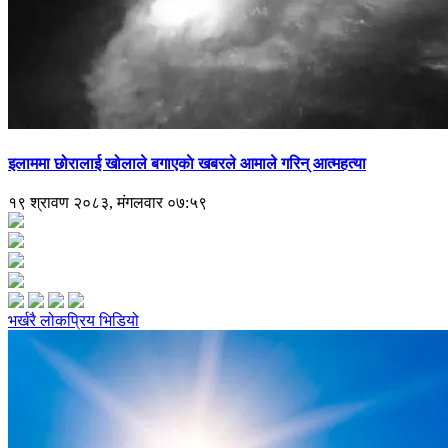
इलाममा छोरालाई खोलाले बगाएकाे खबरले आमाले गरिन् आत्महत्या
१९ श्रावण २०८३, मंगलवार ०७:५९
भर्खरै
लोकप्रिय
भिडियो