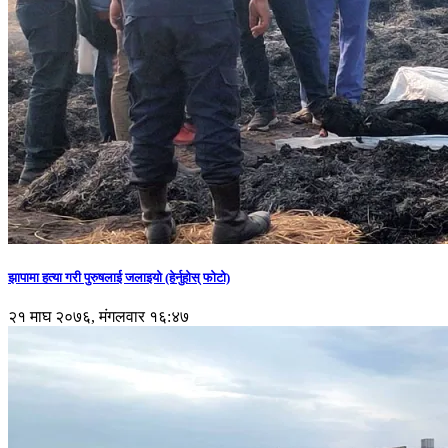
झापामा हत्या गरी पुरुषलाई जलाइयो (हेर्नुहाेस् फाेटाे)
२१ माघ २०७६, मंगलवार १६:४७