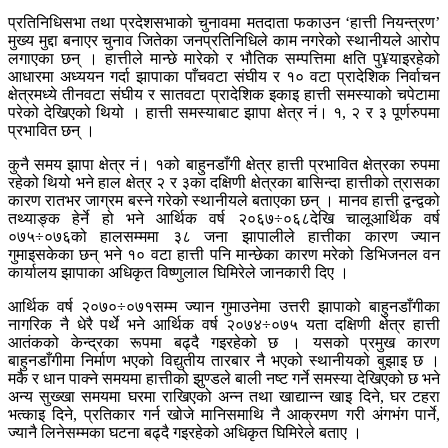
प्रतिनिधिसभा तथा प्रदेशसभाको चुनावमा मतदाता फकाउन ‘हात्ती नियन्त्रण’
मुख्य मुद्दा बनाएर चुनाव जितेका जनप्रतिनिधिले काम नगरेको स्थानीयले आरोप
लगाएका छन् । हात्तीले मान्छे मारेको र भौतिक सम्पत्तिमा क्षति पु¥याइरहेको
आधारमा अध्ययन गर्दा झापाका पाँचवटा संघीय र १० वटा प्रादेशिक निर्वाचन
क्षेत्रमध्ये तीनवटा संघीय र सातवटा प्रादेशिक इकाइ हात्ती समस्याको चपेटामा
परेको देखिएको थियो । हात्ती समस्याबाट झापा क्षेत्र नं। १, २ र ३ पूर्णरुपमा
प्रभावित छन् ।
कुनै समय झापा क्षेत्र नं। १को बाहुनडाँगी क्षेत्र हात्ती प्रभावित क्षेत्रका रुपमा
रहेको थियो भने हाल क्षेत्र २ र ३का दक्षिणी क्षेत्रका बासिन्दा हात्तीको त्रासका
कारण रातभर जाग्रम बस्ने गरेको स्थानीयले बताएका छन् । मानव हात्ती द्वन्द्वको
तथ्याङ्क हेर्ने हो भने आर्थिक वर्ष २०६७÷०६८देखि चालूआर्थिक वर्ष
०७५÷०७६को हालसम्ममा ३८ जना झापालीले हात्तीका कारण ज्यान
गुमाइसकेका छन् भने १० वटा हात्ती पनि मान्छेका कारण मरेको डिभिजनल वन
कार्यालय झापाका अधिकृत विष्णुलाल घिमिरेले जानकारी दिए ।
आर्थिक वर्ष २०७०÷०७१सम्म ज्यान गुमाउनेमा उत्तरी झापाको बाहुनडाँगीका
नागरिक नै धेरै पर्थे भने आर्थिक वर्ष २०७४÷०७५ यता दक्षिणी क्षेत्र हात्ती
आतंकको केन्द्रका रूपमा बढ्दै गइरहेको छ । यसको प्रमुख कारण
बाहुनडाँगीमा निर्माण भएको विद्युतीय तारबार नै भएको स्थानीयको बुझाइ छ ।
मकै र धान पाक्ने समयमा हात्तीको झुण्डले बाली नष्ट गर्ने समस्या देखिएको छ भने
अन्य सुख्खा समयमा घरमा राखिएको अन्न तथा खाद्यान्न खाइ दिने, घर टहरा
भत्काइ दिने, प्रतिकार गर्न खोजे मानिसमाथि नै आक्रमण गरी अंगभंग पार्ने,
ज्यानै लिनेसम्मका घटना बढ्दै गइरहेको अधिकृत घिमिरेले बताए ।