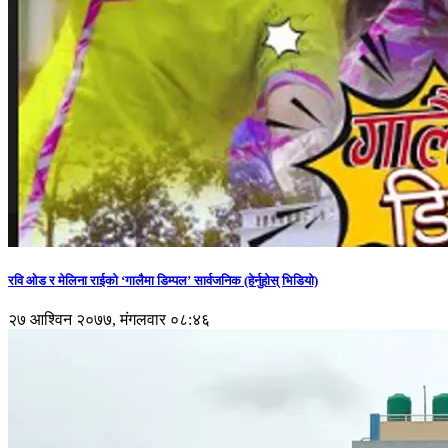
रवि ओड र मेलिना राईको ‘गालैमा डिम्पल’ सार्वजनिक (हेर्नुहोस् भिडियो)
२७ आश्विन २०७७, मंगलवार ०८:४६