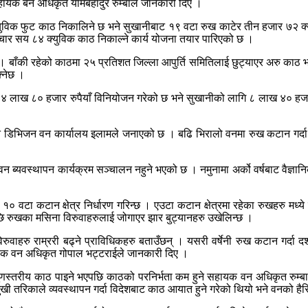
सहायक बन अधिकृत यामबहादुर रुम्बाले जानकारी दिए ।
ुविक फुट काठ निकालिने छ भने सुखानीबाट १९ वटा रुख काटेर तीन हजार ७२ क्यु
चार सय ८४ क्युविक काठ निकाल्ने कार्य योजना तयार पारिएको छ ।
। बाँकी रहेको काठमा २५ प्रतिशत जिल्ला आपुर्ति समितिलाई छुट्याएर अरु काठ भ
्नेछ ।
ाई ४ लाख ८० हजार रुपैयाँ विनियोजन गरेको छ भने सुखानीको लागि ८ लाख ४० हजार 
हुने डिभिजन वन कार्यालय इलामले जनाएको छ । बढि भिरालो वनमा रुख कटान गर्दा भु
न ब्यवस्थापन कार्यक्रम सञ्चालन नहुने भएको छ । नमुनामा अर्को वर्षबाट वैज्ञान
 वटा कटान क्षेत्र निर्धारण गरिन्छ । एउटा कटान क्षेत्रमा रहेका रुखहरु मध्य
छि रुखका मसिना विरुवाहरुलाई जोगाएर झार बुट्यानहरु उखेलिन्छ ।
वाहरु राम्ररी बढ्ने प्राविधिकहरु बताउँछन् । यसरी वर्षेनी रुख कटान गर्दा दश
हायक वन अधिकृत गोपाल भट्टराईले जानकारी दिए ।
 गुणस्तरीय काठ पाइने भएपछि काठको परनिर्भता कम हुने सहायक वन अधिकृत रुम्ब
खी तरिकाले व्यवस्थापन गर्दा विदेशबाट काठ आयात हुने गरेको थियो भने वनको ह