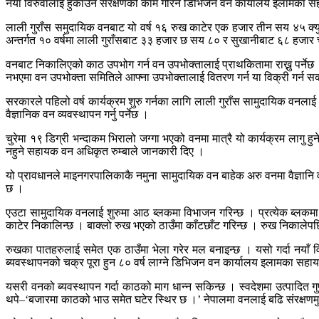
नयाँ विरुवालाई हुर्काउँन संरक्षणको काम गरिने डिभिजन वन कार्यालय इलामका 
लाली गुराँस समुदायिक वनबाट यो वर्ष १६ रुख काटेर एक हजार तीन सय ४५ क्य
अन्तर्गत १० वर्षमा लाली गुराँसबाट ३३ हजार छ सय ८० र सुखानीबाट ६८ हजार 
वनबाट निकालिएको काठ उपभोग गर्न वन उपभोक्तालाई प्राथकितामा राख्नु पर्नेछ 
नभएमा वन उपभोक्ता समितिले आफ्ना उपभोक्तालाई वितरण गर्न या विक्री गर्न सक
सरकारले पहिलो वर्ष कार्यक्रम शुरु गर्नका लागि लाली गुराँस सामुदायिक वनल
वैज्ञानिक वन व्यवस्थापन गर्नु पर्नेछ ।
चुरेमा १९ डिग्री भन्दाकम भिरालो जग्गा भएको वनमा मात्रै यो कार्यक्रम लागु 
नहुने सहायक वन अधिकृत रुम्बाले जानकारी दिए ।
यो प्रावधानले माइनगरपालिकाकै नमुना सामुदायिक वन बाहेक अरु वनमा वैज्ञानि व
छ ।
एउटा सामुदायिक वनलाई शुरुमा आठ ब्लकमा विभाजन गरिन्छ । प्रत्येक ब्लकमा १०
काटेर निकालिन्छ । बाक्लो रुख भएको ठाउँमा काँटछाँट गरिन्छ । रुख निकालेप
रुखका पातहरुलाई समेत एक ठाउँमा भेला गरेर मल बनाइन्छ । यसो गर्दा नयाँ विरु
ब्यवस्थापनको चक्र पूरा हुन ८० वर्ष लाग्ने डिभिजन वन कार्यालय इलामका स
यसरी वनको ब्यवस्थापन गर्दा काठको माग धान्न सकिन्छ । स्वदेशमा उत्पादित
थपे–‘बजारमा काठको भाउ समेत घटेर स्थिर छ ।’ नेपालमा वनलाई बढि संरक्षणमु