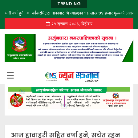
TRENDING
वर्षा हुने
काँकरभिट्टा नाकाबाट भित्र्याइएका १८ लाख ७४ हजार मूल्यकाे लत्ताकपडा बर
२१ श्रावण २०८३, बिहीबार
गृह
पृष्ठ
समाज
विचार
शिक्षा
☰
अर्थ
बजार
राजनीति
कला
खेलकुद
आज हावाहुरी सहित वर्षा हुने, सचेत रहन