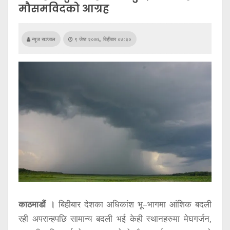
सूचना
मौसमविदको आग्रह
प्रविधि
अन्तर्वार्ता
न्यूज सञ्जाल
९ जेष्ठ २०७६, बिहीबार ०७:३०
अन्तर्राष्ट्रिय
स्वास्थ्य
विज्ञापन
Tech
काठमाडौं ।
बिहीबार देशका अधिकांश भू–भागमा आंशिक बदली
रही अपरान्हपछि सामान्य बदली भई केही स्थानहरुमा मेघगर्जन,