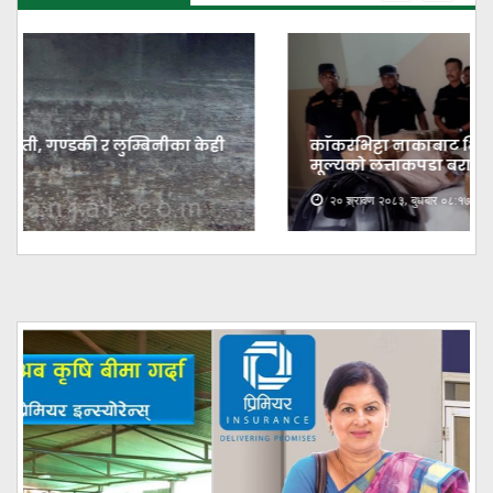
काँकरभिट्टा नाकाबाट भित्र्याइएका १८ लाख ७४ हजार
मूल्यकाे लत्ताकपडा बरामद
२० श्रावण २०८३, बुधबार ०८:१७