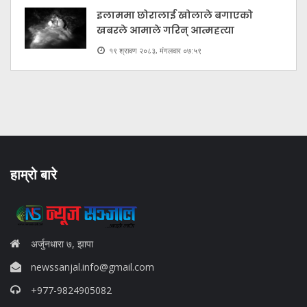
इलाममा छोरालाई खोलाले बगाएकाे
खबरले आमाले गरिन् आत्महत्या
१९ श्रावण २०८३, मंगलवार ०७:५९
हाम्रो बारे
अर्जुनधारा ७, झापा
newssanjal.info@gmail.com
+977-9824905082