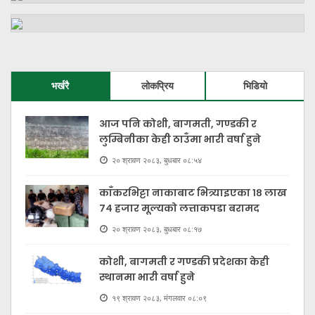
भर्खरै
लोकप्रिय
भिडियो
आज पनि कोशी, बागमती, गण्डकी र
लुम्बिनीका केही ठाउँमा भारी वर्षा हुने
२० श्रावण २०८३, बुधबार ०८:५४
काँकरभिट्टा नाकाबाट भित्र्याइएका १८ लाख
७४ हजार मूल्यकाे लत्ताकपडा बरामद
२० श्रावण २०८३, बुधबार ०८:१७
कोशी, बागमती र गण्डकी प्रदेशका केही
स्थानमा भारी वर्षा हुने
१९ श्रावण २०८३, मंगलवार ०८:०९