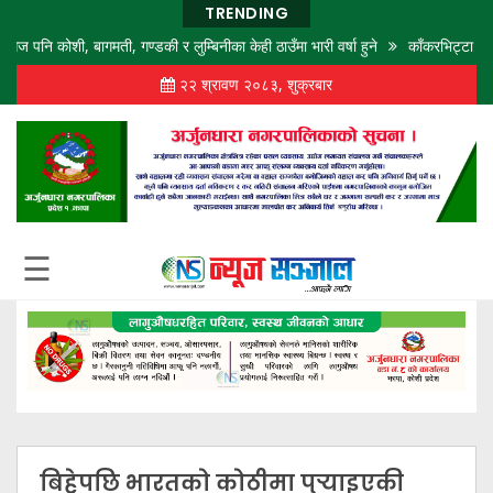
TRENDING
नि कोशी, बागमती, गण्डकी र लुम्बिनीका केही ठाउँमा भारी वर्षा हुने
काँकरभिट्टा नाकाबाट
२२ श्रावण २०८३, शुक्रबार
गृह
पृष्ठ
समाज
विचार
शिक्षा
☰
अर्थ
बजार
राजनीति
कला
खेलकुद
बिहेपछि भारतको कोठीमा पुर्‍याइएकी