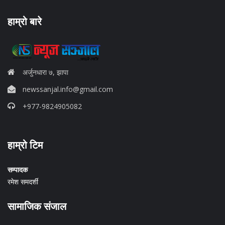
हाम्रो बारे
अर्जुनधारा ७, झापा
newssanjal.info@gmail.com
+977-9824905082
situs panen77
हाम्रो टिम
b88 slot
s77 resmi
daftar slot88
सम्पादक
judi slot online pulsa
रमेश समदर्शी
slot online gacor
info rtp slot gacor
सामाजिक संजाल
keluaran togel hari ini