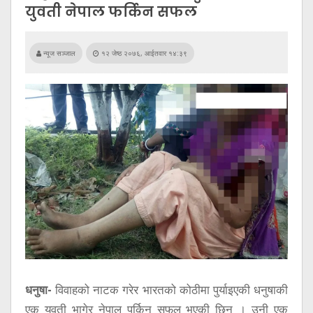
सूचना
युवती नेपाल फर्किन सफल
प्रविधि
अन्तर्वार्ता
न्यूज सञ्जाल
१२ जेष्ठ २०७६, आईतवार १४:३९
अन्तर्राष्ट्रिय
स्वास्थ्य
विज्ञापन
Tech
धनुषा-
विवाहको नाटक गरेर भारतको कोठीमा पुर्याइएकी धनुषाकी
एक युवती भागेर नेपाल पर्किन सफल भएकी छिन् । उनी एक