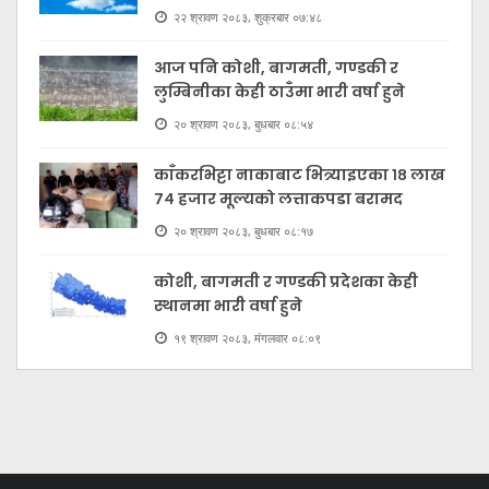
२२ श्रावण २०८३, शुक्रबार ०७:४८
आज पनि कोशी, बागमती, गण्डकी र
लुम्बिनीका केही ठाउँमा भारी वर्षा हुने
२० श्रावण २०८३, बुधबार ०८:५४
काँकरभिट्टा नाकाबाट भित्र्याइएका १८ लाख
७४ हजार मूल्यकाे लत्ताकपडा बरामद
२० श्रावण २०८३, बुधबार ०८:१७
कोशी, बागमती र गण्डकी प्रदेशका केही
स्थानमा भारी वर्षा हुने
१९ श्रावण २०८३, मंगलवार ०८:०९