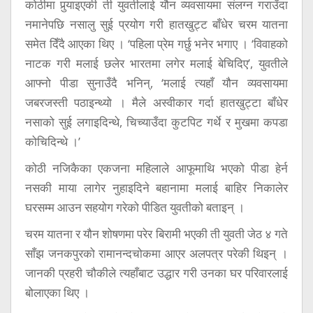
कोठीमा पुर्‍याइएकी ती युवतीलाई यौन व्यवसायमा संलग्न गराउँदा
नमानेपछि नसालु सुई प्रयोग गरी हातखुट्ट बाँधेर चरम यातना
समेत दिँदै आएका थिए । ‘पहिला प्रेम गर्छु भनेर भगाए । ‘विवाहको
नाटक गरी मलाई छलेर भारतमा लगेर मलाई बेचिदिए’, युवतीले
आफ्नो पीडा सुनाउँदै भनिन्, ‘मलाई त्यहाँ यौन व्यवसायमा
जबरजस्ती पठाइन्थ्यो । मैले अस्वीकार गर्दा हातखुट्टा बाँधेर
नसाको सुई लगाइदिन्थे, चिच्याउँदा कुटपिट गर्थे र मुखमा कपडा
कोचिदिन्थे ।’
कोठी नजिकैका एकजना महिलाले आफूमाथि भएको पीडा हेर्न
नसकी माया लागेर नुहाइदिने बहानामा मलाई बाहिर निकालेर
घरसम्म आउन सहयोग गरेको पीडित युवतीको बताइन् ।
चरम यातना र यौन शोषणमा परेर बिरामी भएकी ती युवती जेठ ४ गते
साँझ जनकपुरको रामानन्दचोकमा आएर अलपत्र परेकी थिइन् ।
जानकी प्रहरी चौकीले त्यहाँबाट उद्धार गरी उनका घर परिवारलाई
बोलाएका थिए ।