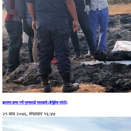
झापामा हत्या गरी पुरुषलाई जलाइयो (हेर्नुहाेस् फाेटाे)
२१ माघ २०७६, मंगलवार १६:४७