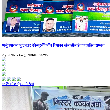
अर्जुनधारामा फुटबलर देवेन्द्रसँगै पाँच विधाका खेलाडीलाई नगदसहित सम्मान
२९ असार २०८३, सोमबार १८:५६
भर्खरै
लोकप्रिय
भिडियो