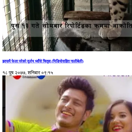
झापामै फेला परेको दुर्लभ ध्वाँसे चितुवा (भिडियोसहित नालीबेली)
१८ पुष २०७७, शनिबार ०९:१५