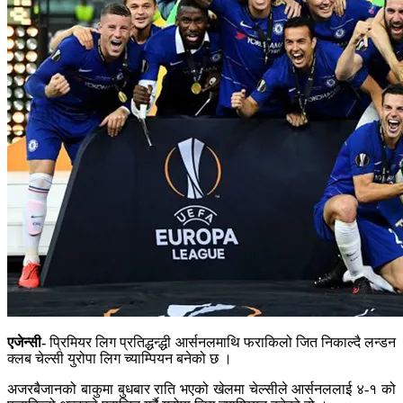
एजेन्सी-
प्रिमियर लिग प्रतिद्धन्द्धी आर्सनलमाथि फराकिलो जित निकाल्दै लन्डन
क्लब चेल्सी युरोपा लिग च्याम्पियन बनेको छ ।
अजरबैजानको बाकुमा बुधबार राति भएको खेलमा चेल्सीले आर्सनललाई ४-१ को