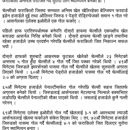
फराकिलो अन्तरले पराजित गर्दै युरोपा लिग च्याम्पियन बनेको हो ।
चेल्सीको फराकिलो जितमा सम्भवत अन्तिम खेल खेलिरहेका बेल्जियन फरवार्ड
इडेन हजार्डले दुई तथा ओलिभर जिरुड र पेड्रो रोड्रिग्वेजको समान १ गोल गरे
। आसर्नलका एलेक्स इओवीले एक गोल फर्काए ।
पहिलो हाफ प्रतिस्पर्धात्मक बनेपनि दोस्रो हाफमा चेल्सीले एकपक्षीय खेल
बनाउदा आसर्नल निरिह बनेको थियो । दोस्रो हाफमा चेल्सी छाड्ने तयारीमा
रहेका हजार्डले उच्च प्रदर्शन गरेपछि चेल्सीले फराकिलो जित निकाल्न सफल
भयो ।
दोस्रो हाफको शुरुबाटै आक्रमक फुटबल खेलेको चेल्सीले २३ मिनेटको
अन्तरमा ५ गोल हुँदा चेल्सीले ४ गोल गर्दै जित पक्का गरेको थियो । ४९औं
मिनेटमा जिरुडले इमरर्सनको पासमा गोल गर्दै चेल्सीले खेलमा सुरुवाती अग्रता
लिएको थियो । ६०औ मिनेटमा पेड्रोले हजार्डको पासमा गोल गदै चेल्सीलाई
२-० को अग्रता दिलाए ।
६५औं मिनेटमा हजार्डले पेनाल्टीमार्फत गोल गरेपछि चेल्सी सहज जिततर्फ
अग्रसर बनेको थियो । जिरुडलाई आर्सनलका मेटल्यान्ड निल्सले बक्सभित्र
लर्डापछि चेल्सीले पेनाल्टीको मौका पाएको थियो । जसलाई हजार्डले कुनै गल्ती
गरेनन् ।
६९औं मिनेटमा एलेक्स इओवीले गोल गर्दै खेललाई ३-१ को अवस्थामा ल्याउदै
आर्सनललाई खेलमा फर्काउने संकेत दिएका थिए । तर, ७२औं मिनेटमा हजार्डले
जिरुडको पासमा गोल गर्दै चेल्सीलाई ४-१ को फराकिलो जित दिलाएर युरोपा
लिग च्याम्पियन बनाए ।