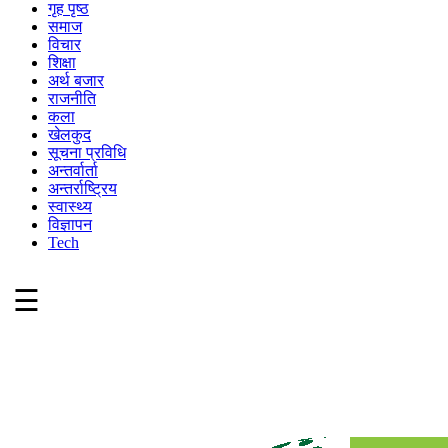
गृह पृष्ठ
समाज
विचार
शिक्षा
अर्थ बजार
राजनीति
कला
खेलकुद
सूचना प्रविधि
अन्तर्वार्ता
अन्तर्राष्ट्रिय
स्वास्थ्य
विज्ञापन
Tech
☰