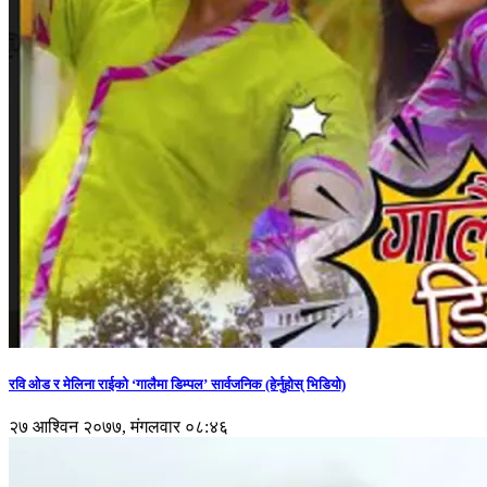
रवि ओड र मेलिना राईको ‘गालैमा डिम्पल’ सार्वजनिक (हेर्नुहोस् भिडियो)
२७ आश्विन २०७७, मंगलवार ०८:४६