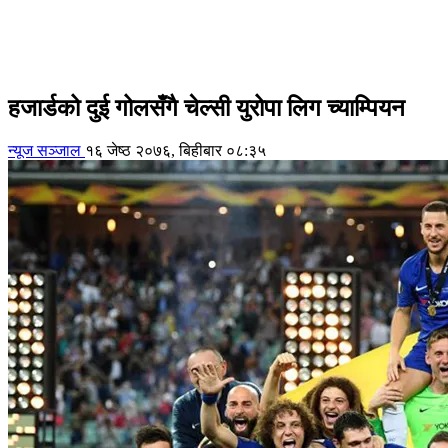
हजार्डको दुई गोलसँगै चेल्सी युरोपा लिग च्याम्पियन
न्यूज सञ्जाल
१६ जेष्ठ २०७६, बिहीबार ०८:३५