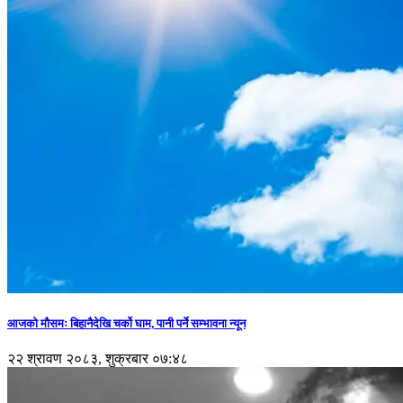
आजको मौसमः बिहानैदेखि चर्को घाम, पानी पर्ने सम्भावना न्यून
२२ श्रावण २०८३, शुक्रबार ०७:४८