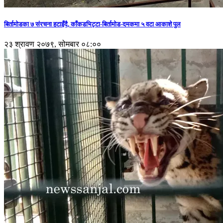
बिर्तामोडका ७ संरचना हटाइँदै, काँकडभिट्टा-बिर्तामोड-दमकमा ५ वटा आकाशे पुल
२३ श्रावण २०७९, सोमबार ०८:००