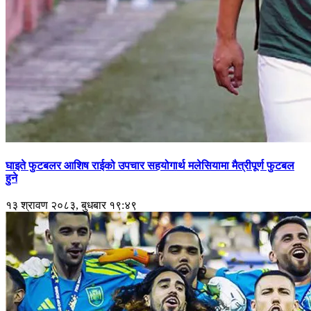
घाइते फुटबलर आशिष राईको उपचार सहयोगार्थ मलेसियामा मैत्रीपूर्ण फुटबल
हुने
१३ श्रावण २०८३, बुधबार १९:४९