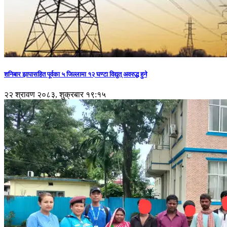
शनिबार झापासहित पूर्वका ५ जिल्लामा १२ घण्टा विद्युत् अवरुद्ध हुने
२२ श्रावण २०८३, शुक्रबार १९:१५