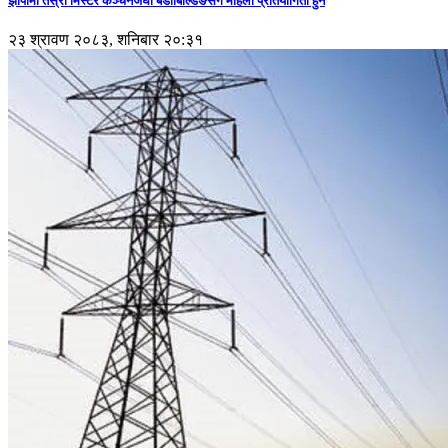
झापामा तेस्रो मिस्टर कञ्चनजंघा बडीबिल्डिङसँगै महिला प्रतियोगिता हुने
२३ श्रावण २०८३, शनिबार २०:३१