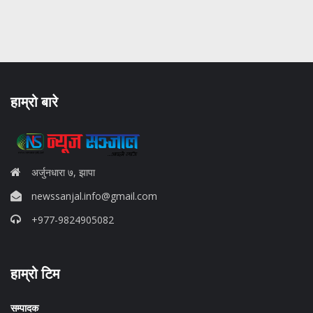
हाम्रो बारे
अर्जुनधारा ७, झापा
newssanjal.info@gmail.com
+977-9824905082
situs panen77
हाम्रो टिम
b88 slot
s77 resmi
daftar slot88
सम्पादक