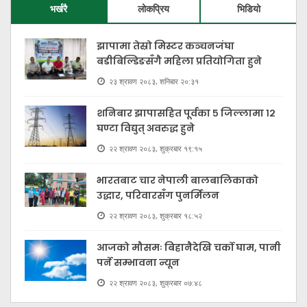
भर्खरै
लोकप्रिय
भिडियो
झापामा तेस्रो मिस्टर कञ्चनजंघा
बडीबिल्डिङसँगै महिला प्रतियोगिता हुने
२३ श्रावण २०८३, शनिबार २०:३१
शनिबार झापासहित पूर्वका ५ जिल्लामा १२
घण्टा विद्युत् अवरुद्ध हुने
२२ श्रावण २०८३, शुक्रबार १९:१५
भारतबाट चार नेपाली बालबालिकाको
उद्धार, परिवारसँग पुनर्मिलन
२२ श्रावण २०८३, शुक्रबार १८:५२
आजको मौसमः बिहानैदेखि चर्को घाम, पानी
पर्ने सम्भावना न्यून
२२ श्रावण २०८३, शुक्रबार ०७:४८