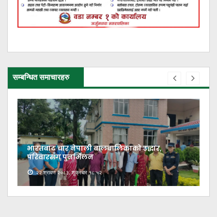
सम्बन्धित समाचारहरु
भारतबाट चार नेपाली बालबालिकाको उद्धार,
परिवारसँग पुनर्मिलन
२२ श्रावण २०८३, शुक्रबार १८:५२