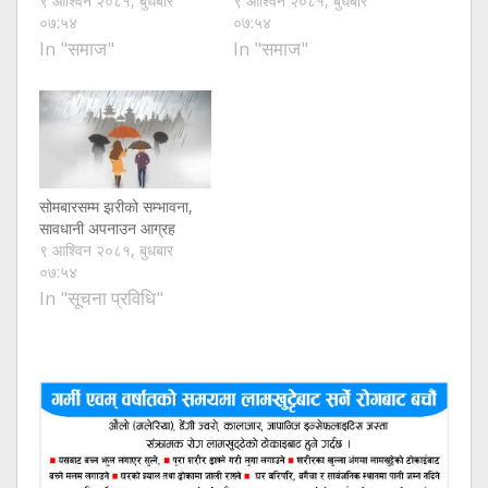
९ आश्विन २०८१, बुधबार
९ आश्विन २०८१, बुधबार
०७:५४
०७:५४
In "समाज"
In "समाज"
सोमबारसम्म झरीको सम्भावना,
सावधानी अपनाउन आग्रह
९ आश्विन २०८१, बुधबार
०७:५४
In "सूचना प्रविधि"