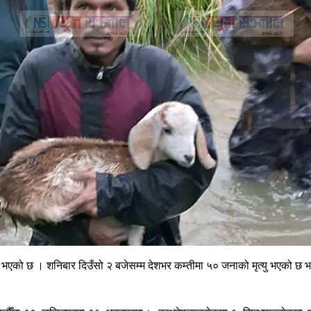
ो छ । शनिबार दिउँसो २ बजेसम्म देशभर कम्तीमा ५० जनाको मृत्यु भएको छ भने द