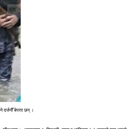
र्जनौँ बेपत्ता छन् ।