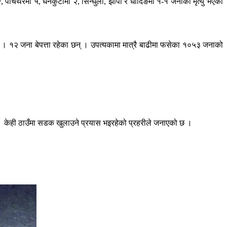
 पाँचथरमा ५, धनकुटामा २, सिन्धुली, झापा र धादिङमा १-१ जनाको मृत्यु भएको
को छ । १२ जना बेपत्ता रहेका छन् । उपत्यकामा मात्रै बाढीमा फसेका १०५३ जनाको
न् । केही ठाउँमा सडक खुलाउने प्रयास भइरहेको प्रहरीले जनाएको छ ।