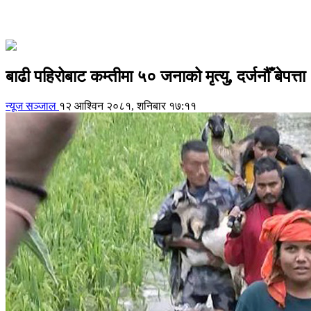
बाढी पहिरोबाट कम्तीमा ५० जनाको मृत्यु, दर्जनौँ बेपत्ता
न्यूज सञ्जाल
१२ आश्विन २०८१, शनिबार १७:११