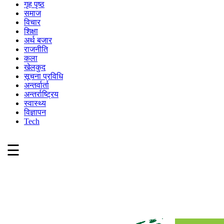
गृह पृष्ठ
समाज
विचार
शिक्षा
अर्थ बजार
राजनीति
कला
खेलकुद
सूचना प्रविधि
अन्तर्वार्ता
अन्तर्राष्ट्रिय
स्वास्थ्य
विज्ञापन
Tech
☰