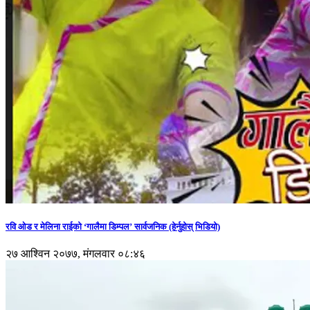
रवि ओड र मेलिना राईको ‘गालैमा डिम्पल’ सार्वजनिक (हेर्नुहोस् भिडियो)
२७ आश्विन २०७७, मंगलवार ०८:४६