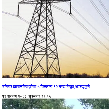
शनिबार झापासहित पूर्वका ५ जिल्लामा १२ घण्टा विद्युत् अवरुद्ध हुने
२२ श्रावण २०८३, शुक्रबार १९:१५