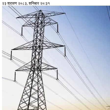
२३ श्रावण २०८३, शनिबार २०:३१