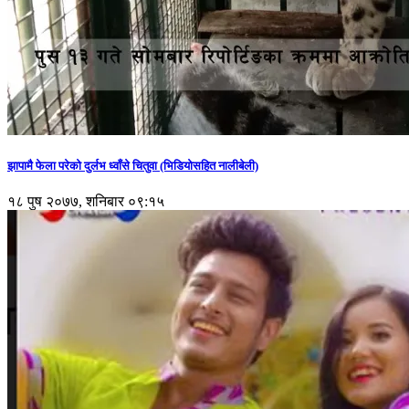
झापामै फेला परेको दुर्लभ ध्वाँसे चितुवा (भिडियोसहित नालीबेली)
१८ पुष २०७७, शनिबार ०९:१५