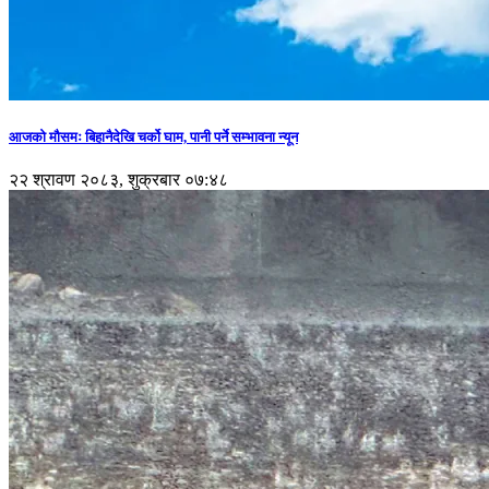
आजको मौसमः बिहानैदेखि चर्को घाम, पानी पर्ने सम्भावना न्यून
२२ श्रावण २०८३, शुक्रबार ०७:४८