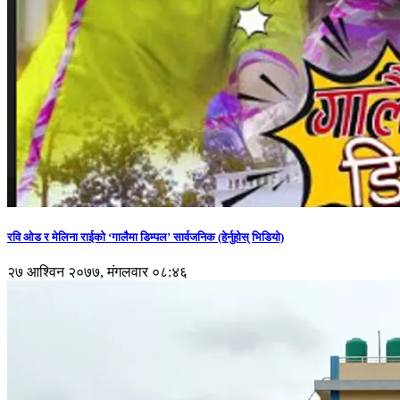
रवि ओड र मेलिना राईको ‘गालैमा डिम्पल’ सार्वजनिक (हेर्नुहोस् भिडियो)
२७ आश्विन २०७७, मंगलवार ०८:४६