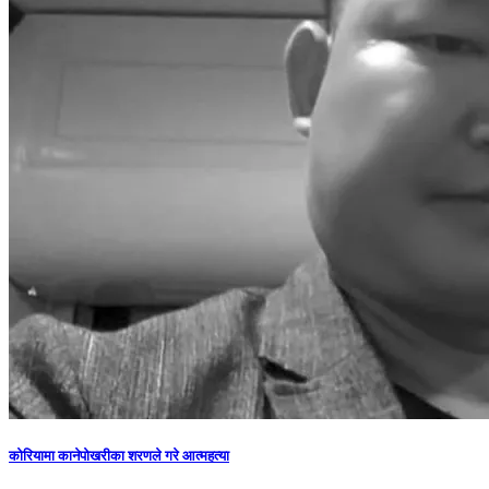
कोरियामा कानेपोखरीका शरणले गरे आत्महत्या