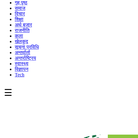
गृह पृष्ठ
समाज
विचार
शिक्षा
अर्थ बजार
राजनीति
कला
खेलकुद
सूचना प्रविधि
अन्तर्वार्ता
अन्तर्राष्ट्रिय
स्वास्थ्य
विज्ञापन
Tech
☰