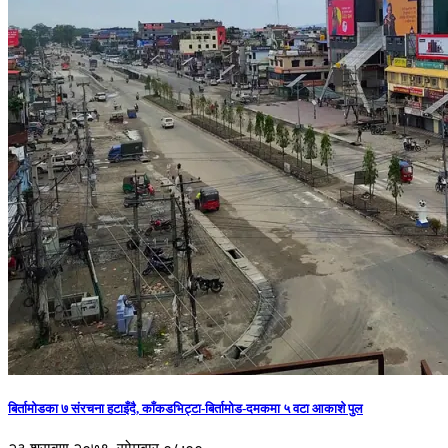
बिर्तामोडका ७ संरचना हटाइँदै, काँकडभिट्टा-बिर्तामोड-दमकमा ५ वटा आकाशे पुल