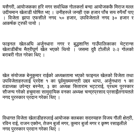
यसैगरी, आयोजकका हरि मगर सर्वाधिक गोलकर्ता बन्दा आयोजककै मिराज मल्ल
उदीयमान खेलाडी घोषित भए । उनीहरुले जनही एक हजार पाँच सय रुपैयाँ पाए
। विजेता झापा एफसीले नगद ५० हजार, उपविजेताले नगद ३० हजार र
आकर्षक ट्रफी पायो ।
फाइनल खेलअघि अर्जुनधारा नगर र बुद्धशान्ति गाउँपालिकाका भेट्रान्स
खेलाडीबीच मैत्रीपूर्ण खेल भएको थियो । जसमा दुवै टोलीले २-२ गोलको
बराबरी गोल गरेका थिए ।
खेल संयोजक बेनुकुमार राईको अध्यक्षतामा भएको फाइनल खेलको विजेता तथा
उपविजेताहरुलाई प्रदेश १ का पूर्वमुख्यमन्त्री उद्दव थापा, अर्जुनधारा १ का
वडाध्यक्ष उपेन्द्र बस्नेत, ३ का अध्यक्ष सिताराम भट्टराई, प्रथम पुरस्कार
साैजन्य गरेकाे हचुमासा सामुदायिक वनका अध्यक्ष चन्द्रप्रसाद प्रसाइँलगायतले
नगद पुरस्कार प्रदान गरेका थिए ।
विधागत विजेता खेलाडीहरुलाई आयोजक क्लबका सदस्यहरु विजय गौली क्षेत्री,
रविन राई, राजन एक्तेन, तेजन बुर्जा मगर, कुमार बुर्जा मगर र कृष्ण रसाइलीले
नगद पुरस्कार प्रदान गरेका थिए ।