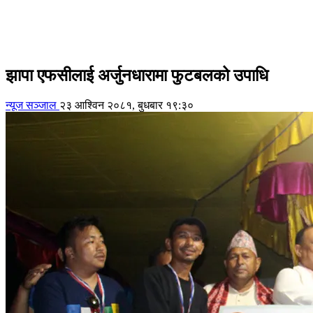
झापा एफसीलाई अर्जुनधारामा फुटबलको उपाधि
न्यूज सञ्जाल
२३ आश्विन २०८१, बुधबार १९:३०