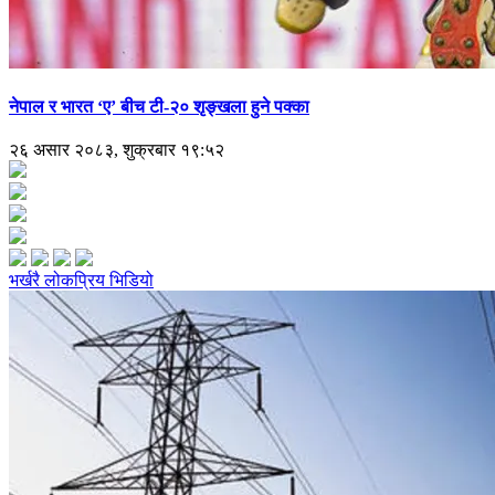
नेपाल र भारत ‘ए’ बीच टी-२० शृङ्खला हुने पक्का
२६ असार २०८३, शुक्रबार १९:५२
भर्खरै
लोकप्रिय
भिडियो