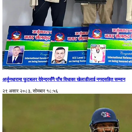
अर्जुनधारामा फुटबलर देवेन्द्रसँगै पाँच विधाका खेलाडीलाई नगदसहित सम्मान
२९ असार २०८३, सोमबार १८:५६