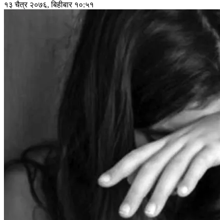
१३ चैत्र २०७६, बिहीबार १०:५१