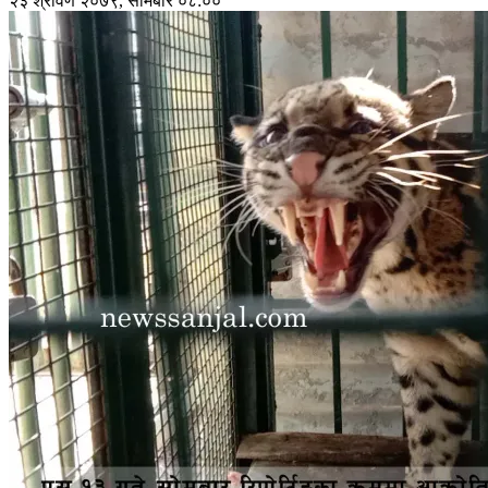
२३ श्रावण २०७९, सोमबार ०८:००