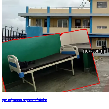
झापा अर्जुनधाराको आइसोलेशन भिडियोमा