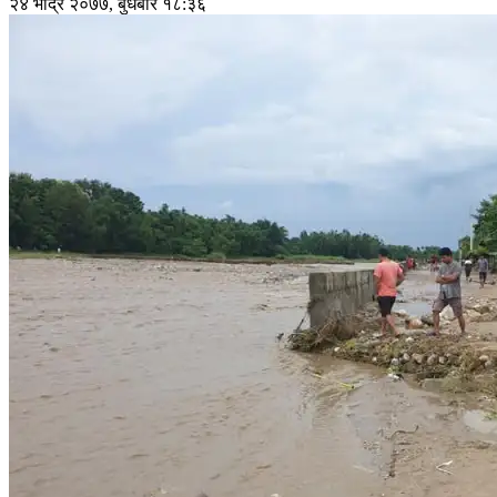
२४ भाद्र २०७७, बुधबार १८:३६