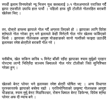
स्पर्धी इलाम तिनघरेको न्यू भिजन युथ क्लबलाई २-१ गोलअन्तरले पराजित गर्दै
झापा एफसीले उपाधि हात पार्यो । पहिलो हाफ दुवै टोलीले गोलरहित बराबरी
खेलेका थिए ।
तर, दोस्रो हाफमा झापाले गोल गर्दै अग्रता लिएको हो । झापाका लागि दिपेश
श्रेष्ठले गोल गरेका हुन् भने इलामले केही मिनेटमै गोल गरेर खेलमा फर्किएको
थियो । झापाका गोलरक्षक आयुश योङहाङको सानो गल्तीको फाइदा उठाउँदै
इलामका रमेश क्षेत्रीले बराबरी गोल गरे ।
यसैबीच, खेल सकिन करिब ५ मिनेट बाँकी रहँदा झापाका श्याम मुर्मूको प्रहार
पोस्टमा लाग्दै भित्रिँदा सञ्जय धिमालले गोल गरेर टोलीको जित सुनिश्चित
गरेका हुन् ।
खेलको बेस्ट प्लेयर भने इलामका रमेश क्षेत्री घोषित भए । अन्य विधागत
पुरस्कारतर्फ झापाको बर्चश्व रह्यो । प्रतियोगिताको उत्कृष्ट गोलरक्षक आयुश
योङहाङ, श्याम मुर्मू बेस्ट मिडफिल्डर, रोशन धिमाल बेस्ट डिफेन्स, दिपेश श्रेष्ठ
प्लेयर अफ दी म्याच बने ।