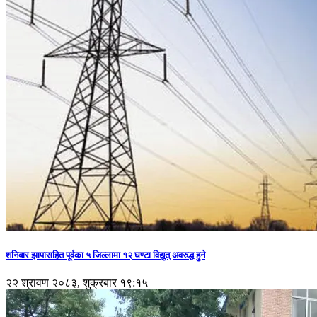
शनिबार झापासहित पूर्वका ५ जिल्लामा १२ घण्टा विद्युत् अवरुद्ध हुने
२२ श्रावण २०८३, शुक्रबार १९:१५