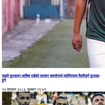
घाइते फुटबलर आशिष राईको उपचार सहयोगार्थ मलेसियामा मैत्रीपूर्ण फुटबल
हुने
१३ श्रावण २०८३, बुधबार १९:४९