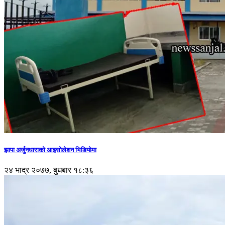
झापा अर्जुनधाराको आइसोलेशन भिडियोमा
२४ भाद्र २०७७, बुधबार १८:३६