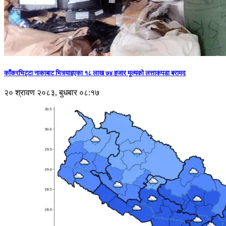
काँकरभिट्टा नाकाबाट भित्र्याइएका १८ लाख ७४ हजार मूल्यकाे लत्ताकपडा बरामद
२० श्रावण २०८३, बुधबार ०८:१७