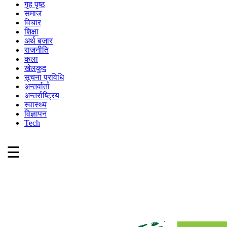
गृह पृष्ठ
समाज
विचार
शिक्षा
अर्थ बजार
राजनीति
कला
खेलकुद
सूचना प्रविधि
अन्तर्वार्ता
अन्तर्राष्ट्रिय
स्वास्थ्य
विज्ञापन
Tech
☰