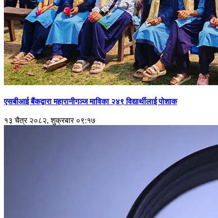
एसबीआई बैंकद्वारा महारानीगञ्ज माविका २४९ विद्यार्थीलाई पोशाक
१३ चैत्र २०८२, शुक्रबार ०९:१७