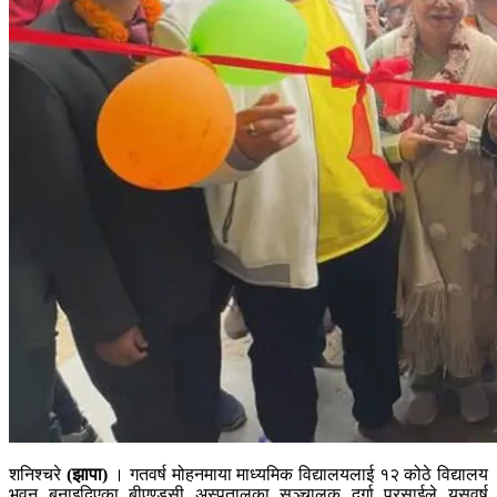
शनिश्चरे
(झापा)
। गतवर्ष मोहनमाया माध्यमिक विद्यालयलाई १२ कोठे विद्यालय
भवन बनाइदिएका बीएण्डसी अस्पतालका सञ्चालक दुर्गा प्रसाईले यसवर्ष