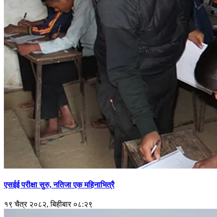
एसईई परीक्षा सुरु, नतिजा एक महिनाभित्रै
१९ चैत्र २०८२, बिहीबार ०८:२९