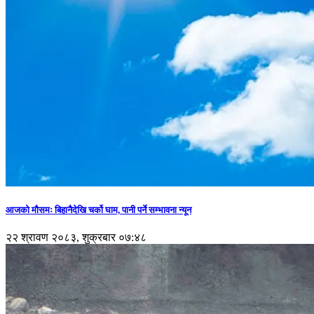
आजको मौसमः बिहानैदेखि चर्को घाम, पानी पर्ने सम्भावना न्यून
२२ श्रावण २०८३, शुक्रबार ०७:४८