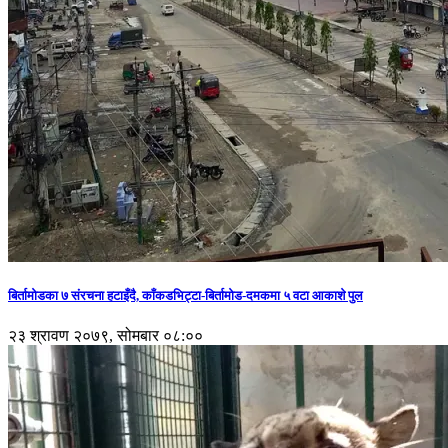
बिर्तामोडका ७ संरचना हटाइँदै, काँकडभिट्टा-बिर्तामोड-दमकमा ५ वटा आकाशे पुल
२३ श्रावण २०७९, सोमबार ०८:००