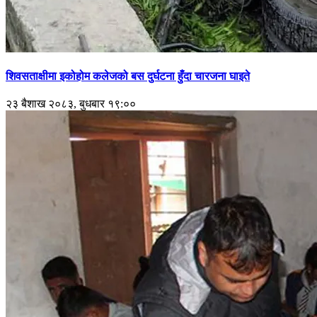
शिवसताक्षीमा इकोहोम कलेजको बस दुर्घटना हुँदा चारजना घाइते
२३ बैशाख २०८३, बुधबार १९:००