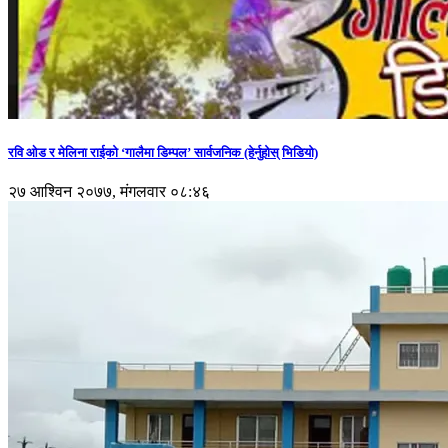
रवि ओड र मेलिना राईको ‘गालैमा डिम्पल’ सार्वजनिक (हेर्नुहोस् भिडियो)
२७ आश्विन २०७७, मंगलवार ०८:४६