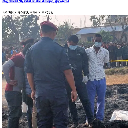
अर्जुनधारामा १६ वर्षीया किशोरी बलात्कृत, दुई पक्राउ
१० भाद्र २०७७, बुधबार ०९:३६