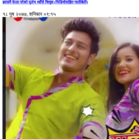
झापामै फेला परेको दुर्लभ ध्वाँसे चितुवा (भिडियोसहित नालीबेली)
१८ पुष २०७७, शनिबार ०९:१५