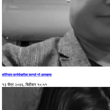
कोरियामा कानेपोखरीका शरणले गरे आत्महत्या
१३ चैत्र २०७६, बिहीबार १०:५१