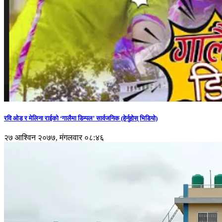
रवि ओड र मेलिना राईको ‘गालैमा डिम्पल’ सार्वजनिक (हेर्नुहोस् भिडियो)
२७ आश्विन २०७७, मंगलवार ०८:४६