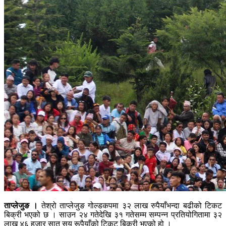
ताप्लेजुङ ।
तेश्रो ताप्लेजुङ गोल्डकपमा ३२ लाख रुपैयाँभन्दा बढीको टिकट
बिक्री भएको छ । साउन २४ गतेदेखि ३१ गतेसम्म सम्पन्न प्रतियोगितामा ३२
लाख ४६ हजार सात सय रूपैयाँको टिकट बिक्री भएको हो ।