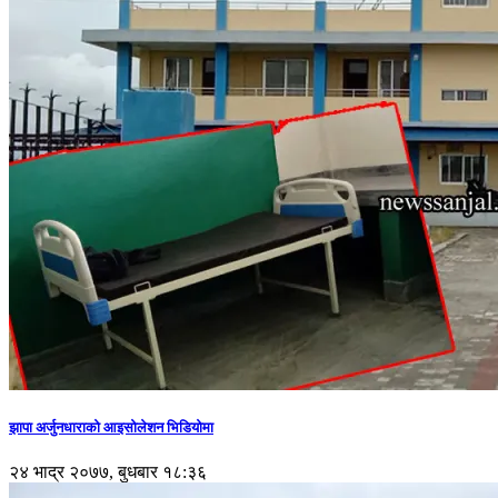
झापा अर्जुनधाराको आइसोलेशन भिडियोमा
२४ भाद्र २०७७, बुधबार १८:३६