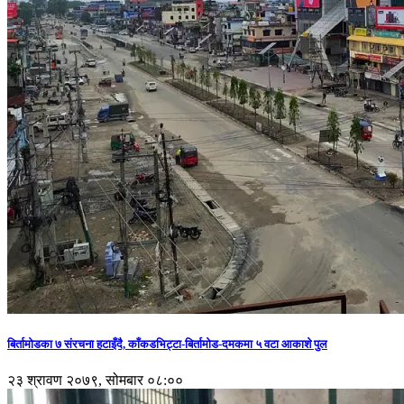
बिर्तामोडका ७ संरचना हटाइँदै, काँकडभिट्टा-बिर्तामोड-दमकमा ५ वटा आकाशे पुल
२३ श्रावण २०७९, सोमबार ०८:००