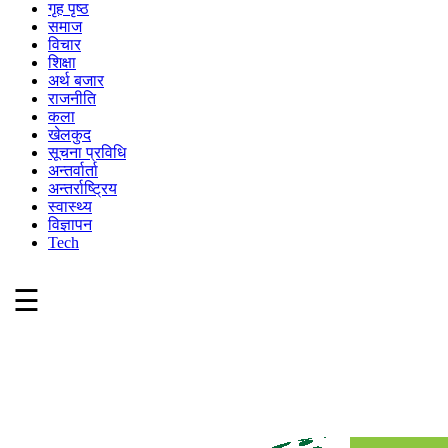
गृह पृष्ठ
समाज
विचार
शिक्षा
अर्थ बजार
राजनीति
कला
खेलकुद
सूचना प्रविधि
अन्तर्वार्ता
अन्तर्राष्ट्रिय
स्वास्थ्य
विज्ञापन
Tech
☰