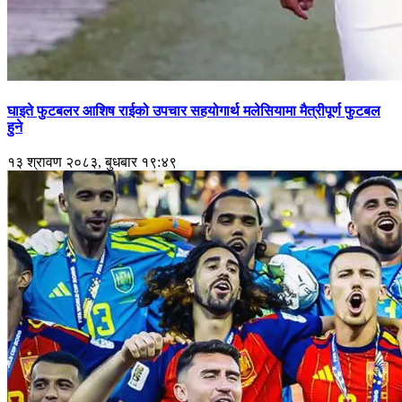
घाइते फुटबलर आशिष राईको उपचार सहयोगार्थ मलेसियामा मैत्रीपूर्ण फुटबल
हुने
१३ श्रावण २०८३, बुधबार १९:४९