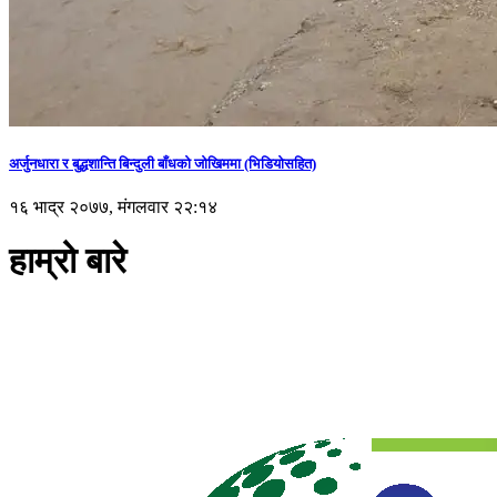
अर्जुनधारा र बुद्धशान्ति बिन्दुली बाँधको जोखिममा (भिडियाेसहित)
१६ भाद्र २०७७, मंगलवार २२:१४
हाम्रो बारे