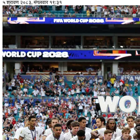
५ श्रावण २०८३, मंगलवार १९:३१