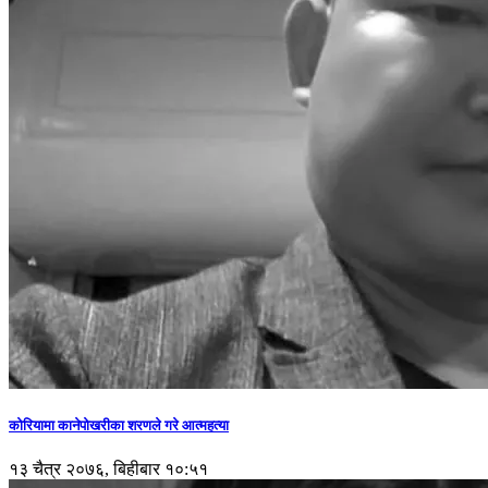
कोरियामा कानेपोखरीका शरणले गरे आत्महत्या
१३ चैत्र २०७६, बिहीबार १०:५१