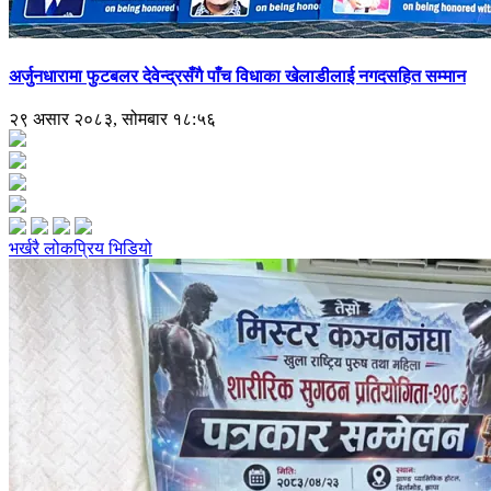
अर्जुनधारामा फुटबलर देवेन्द्रसँगै पाँच विधाका खेलाडीलाई नगदसहित सम्मान
२९ असार २०८३, सोमबार १८:५६
भर्खरै
लोकप्रिय
भिडियो