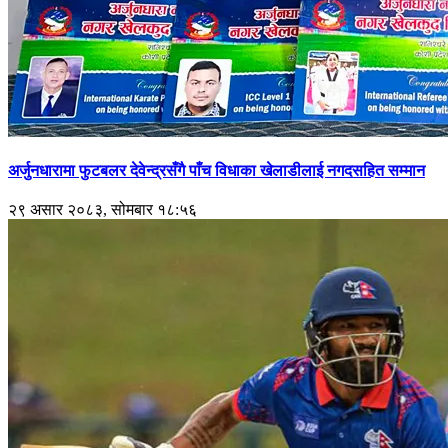
अर्जुनधारामा फुटबलर देवेन्द्रसँगै पाँच विधाका खेलाडीलाई नगदसहित सम्मान
२९ असार २०८३, सोमबार १८:५६