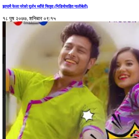
झापामै फेला परेको दुर्लभ ध्वाँसे चितुवा (भिडियोसहित नालीबेली)
१८ पुष २०७७, शनिबार ०९:१५