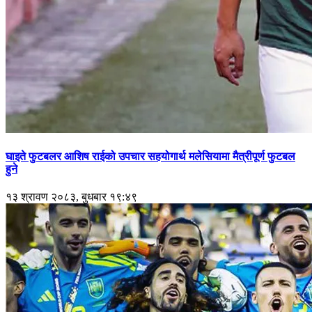
घाइते फुटबलर आशिष राईको उपचार सहयोगार्थ मलेसियामा मैत्रीपूर्ण फुटबल
हुने
१३ श्रावण २०८३, बुधबार १९:४९