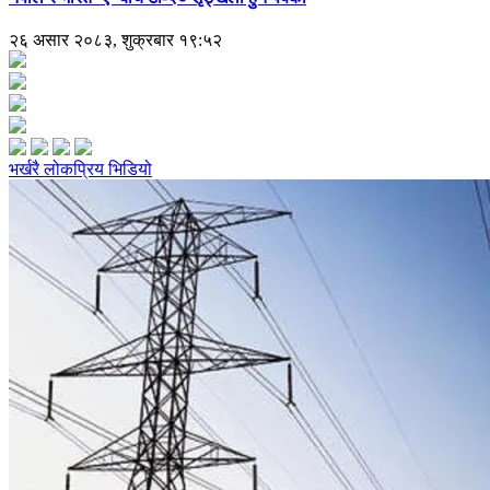
२६ असार २०८३, शुक्रबार १९:५२
भर्खरै
लोकप्रिय
भिडियो