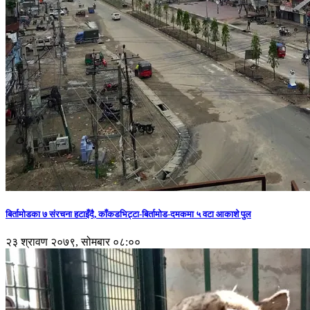
बिर्तामोडका ७ संरचना हटाइँदै, काँकडभिट्टा-बिर्तामोड-दमकमा ५ वटा आकाशे पुल
२३ श्रावण २०७९, सोमबार ०८:००