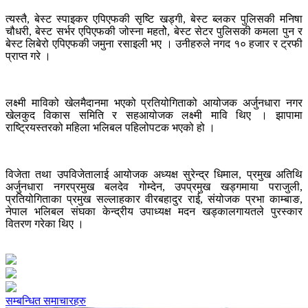
त्यस्तै, बेस्ट स्पाइकर एपिएफकी सृष्टि खड्गी, बेस्ट ब्लकर पुलिसकी मनिषा
चौधरी, बेस्ट सर्भर एपिएफकी जोस्ना महतोे, बेस्ट सेटर पुलिसकी कमला पुन र
बेस्ट लिबेरो एपिएफकी जमुना रसाइली भए । उनीहरुले नगद १० हजार र ट्रफी
प्राप्त गरे ।
लक्ष्मी माविको खेलमैदानमा भएको प्रतियोगिताको आयोजक अर्जुनधारा नगर
खेलकुद विकास समिति र सहआयोजक लक्ष्मी मावि थिए । झापामा
राष्ट्रियस्तरको महिला भलिबल पहिलोपटक भएको हो ।
विजेता तथा उपविजेतालाई आयोजक अध्यक्ष सुरेन्द्र धिमाल, प्रमुख अतिथि
अर्जुनधारा नगरप्रमुख बलदेव गोम्देन, उपप्रमुख खड्गमाया पराजुली,
प्रतियोगिताका प्रमुख सल्लाहकार वीरबहादुर राई, संयोजक प्रभा काम्बाङ,
नेपाल भलिबल संघका केन्द्रीय उपाध्यक्ष मदन खड्कालगायतले पुरस्कार
वितरण गरेका थिए ।
सम्बन्धित समाचारहरु