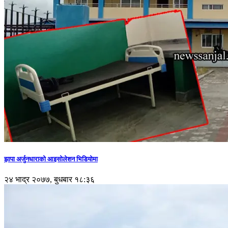
झापा अर्जुनधाराको आइसोलेशन भिडियोमा
२४ भाद्र २०७७, बुधबार १८:३६