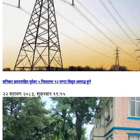
शनिबार झापासहित पूर्वका ५ जिल्लामा १२ घण्टा विद्युत् अवरुद्ध हुने
२२ श्रावण २०८३, शुक्रबार १९:१५