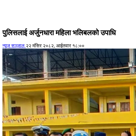
पुलिसलाई अर्जुनधारा महिला भलिबलको उपाधि
न्यूज सञ्जाल
२२ मंसिर २०८२, आईतवार १८:००