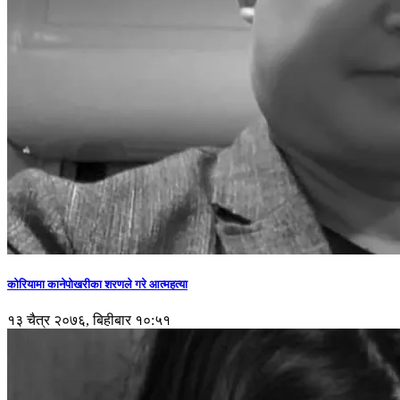
कोरियामा कानेपोखरीका शरणले गरे आत्महत्या
१३ चैत्र २०७६, बिहीबार १०:५१