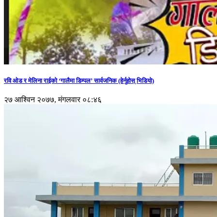
रवि ओड र मेलिना राईको ‘गालैमा डिम्पल’ सार्वजनिक (हेर्नुहोस् भिडियो)
२७ आश्विन २०७७, मंगलवार ०८:४६