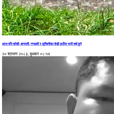
आज पनि कोशी, बागमती, गण्डकी र लुम्बिनीका केही ठाउँमा भारी वर्षा हुने
२० श्रावण २०८३, बुधबार ०८:५४