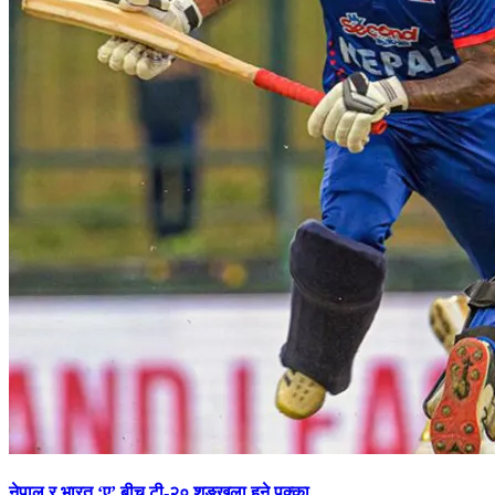
नेपाल र भारत ‘ए’ बीच टी-२० शृङ्खला हुने पक्का