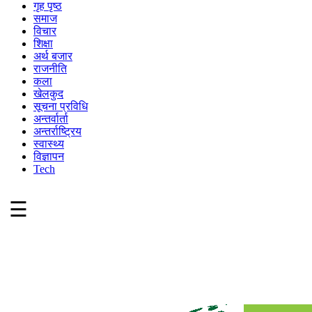
गृह पृष्ठ
समाज
विचार
शिक्षा
अर्थ बजार
राजनीति
कला
खेलकुद
सूचना प्रविधि
अन्तर्वार्ता
अन्तर्राष्ट्रिय
स्वास्थ्य
विज्ञापन
Tech
☰