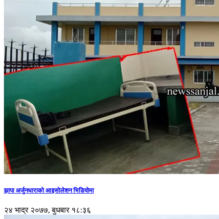
झापा अर्जुनधाराको आइसोलेशन भिडियोमा
२४ भाद्र २०७७, बुधबार १८:३६