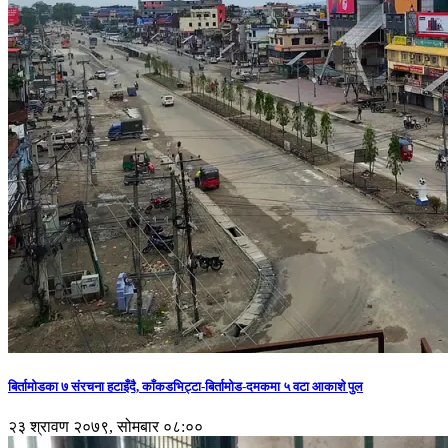
बिर्तामोडका ७ संरचना हटाइँदै, काँकडभिट्टा-बिर्तामोड-दमकमा ५ वटा आकाशे पुल
२३ श्रावण २०७९, सोमबार ०८:००