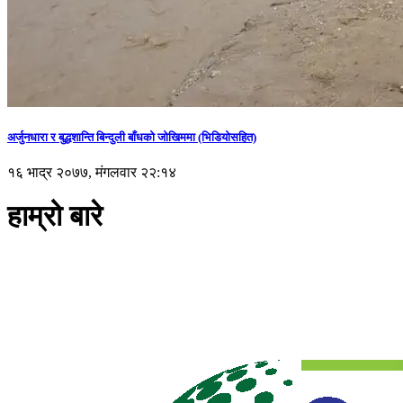
अर्जुनधारा र बुद्धशान्ति बिन्दुली बाँधको जोखिममा (भिडियाेसहित)
१६ भाद्र २०७७, मंगलवार २२:१४
हाम्रो बारे