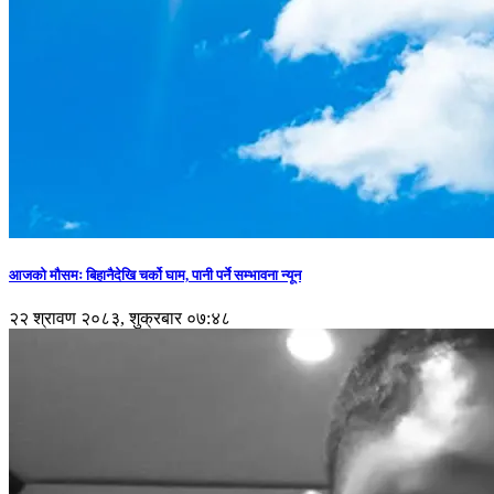
आजको मौसमः बिहानैदेखि चर्को घाम, पानी पर्ने सम्भावना न्यून
२२ श्रावण २०८३, शुक्रबार ०७:४८