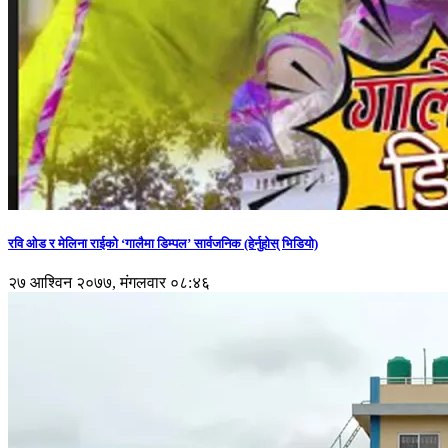
रवि ओड र मेलिना राईको ‘गालैमा डिम्पल’ सार्वजनिक (हेर्नुहोस् भिडियो)
२७ आश्विन २०७७, मंगलवार ०८:४६