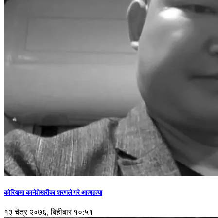
कोरियामा कानेपोखरीका शरणले गरे आत्महत्या
१३ चैत्र २०७६, बिहीबार १०:५१