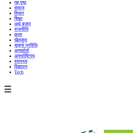
गृह पृष्ठ
समाज
विचार
शिक्षा
अर्थ बजार
राजनीति
कला
खेलकुद
सूचना प्रविधि
अन्तर्वार्ता
अन्तर्राष्ट्रिय
स्वास्थ्य
विज्ञापन
Tech
☰