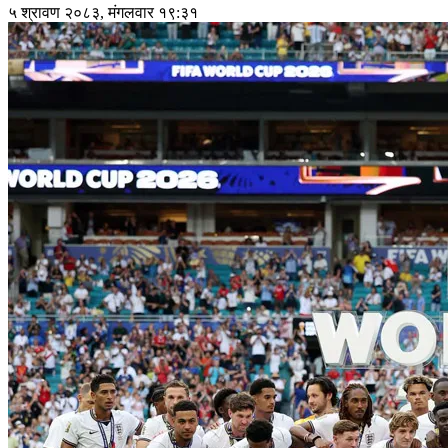
५ श्रावण २०८३, मंगलवार १९:३१