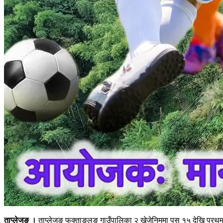
ताप्लेजुङ ।
ताप्लेजुङ फक्ताङलुङ गाउँपालिका २ खेजेनिममा पुस १५ देखि प्रथम