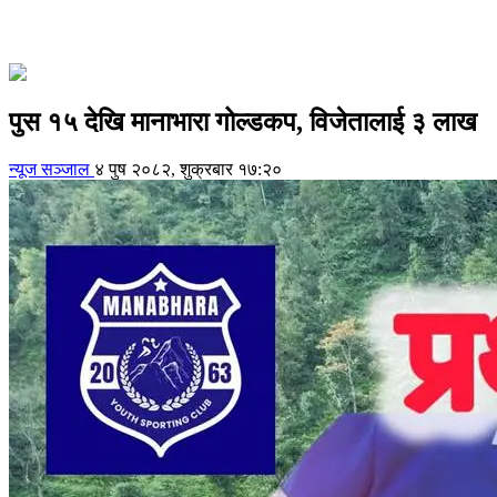
पुस १५ देखि मानाभारा गोल्डकप, विजेतालाई ३ लाख
न्यूज सञ्जाल
४ पुष २०८२, शुक्रबार १७:२०