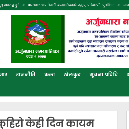
त् अवरुद्ध हुने
भारतबाट चार नेपाली बालबालिकाको उद्धार, परिवारसँग पुनर्मिलन
आजको
बजार
राजनीति
कला
खेलकुद
सूचना प्रविधि
अ
र कुहिरो केही दिन कायम