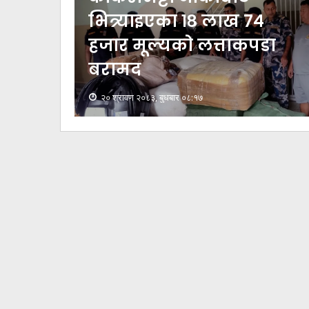
भित्र्याइएका १८ लाख ७४
हजार मूल्यकाे लत्ताकपडा
बरामद
२० श्रावण २०८३, बुधबार ०८:१७