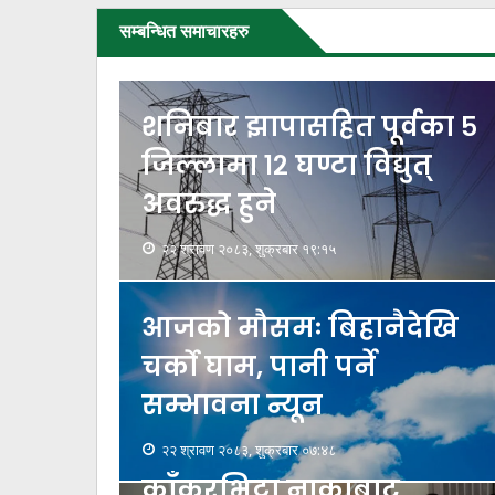
सम्बन्धित समाचारहरु
शनिबार झापासहित पूर्वका ५
जिल्लामा १२ घण्टा विद्युत्
अवरुद्ध हुने
२२ श्रावण २०८३, शुक्रबार १९:१५
आजको मौसमः बिहानैदेखि
चर्को घाम, पानी पर्ने
सम्भावना न्यून
२२ श्रावण २०८३, शुक्रबार ०७:४८
काँकरभिट्टा नाकाबाट