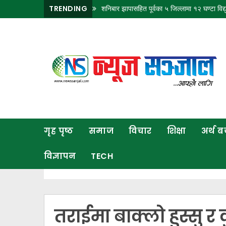
TRENDING
शनिबार झापासहित पूर्वका ५ जिल्लामा १२ घण्टा विद्यु
गृह
पृष्ठ
समाज
विचार
शिक्षा
गृह पृष्ठ
समाज
विचार
शिक्षा
अर्थ 
अर्थ
बजार
विज्ञापन
TECH
राजनीति
कला
खेलकुद
तराईमा बाक्लो हुस्सु 