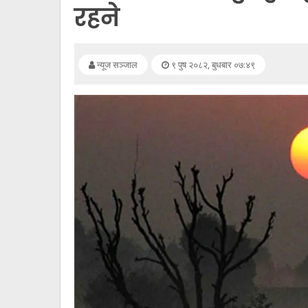
सूचना
रहने
प्रविधि
अन्तर्वार्ता
न्यूज सञ्जाल
९ पुष २०८२, बुधबार ०७:४९
अन्तर्राष्ट्रिय
स्वास्थ्य
विज्ञापन
Tech