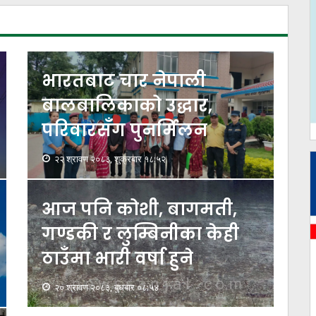
भारतबाट चार नेपाली
बालबालिकाको उद्धार,
परिवारसँग पुनर्मिलन
२२ श्रावण २०८३, शुक्रबार १८:५२
आज पनि कोशी, बागमती,
गण्डकी र लुम्बिनीका केही
ठाउँमा भारी वर्षा हुने
२० श्रावण २०८३, बुधबार ०८:५४