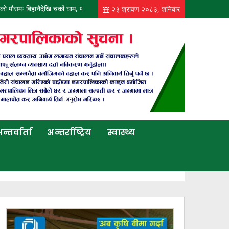
 मौसमः बिहानैदेखि चर्को घाम, पानी पर्ने सम्भावना न्यून
आज पनि कोशी, बागमती, गण्डकी र 
२३ श्रावण २०८३, शनिबार
न्तर्वार्ता
अन्तर्राष्ट्रिय
स्वास्थ्य