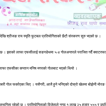
ेखि श्रीजङ राय स्मृति फुटबल प्रतियोगिताको छैटौ संस्करण सुरु भएको छ ।
छ । इवाको लाफा एफसीलाई सडनडेथमा ५-४ गोलअन्तरले पराजित गर्दै क्वाटरफाइ
रता लाफा एफसीका कप्तान मनिष मगरको गोलबाट भएको थियो ।
राबरी गोल फर्काएका थिए । यसैगरी, आजै हुने भनिएको दोस्रो खेलमा बोझेनी 
सहभागिता रहेको छ । प्रतियोगिताको विजेताले नगद १ लाख २५ हजार ५५५ र उप