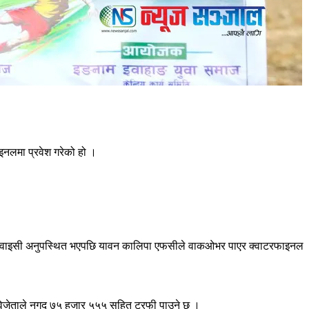
नलमा प्रवेश गरेको हो ।
मोरङ वाइसी अनुपस्थित भएपछि यावन कालिपा एफसीले वाकओभर पाएर क्वाटरफाइनल
विजेताले नगद ७५ हजार ५५५ सहित ट्रफी पाउने छ ।