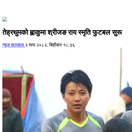
तेह्रथुमकाे ह्वाकुमा श्रीजङ राय स्मृति फुटबल सुरू
न्यूज सञ्जाल
२ माघ २०८२, बिहीबार १८:३६