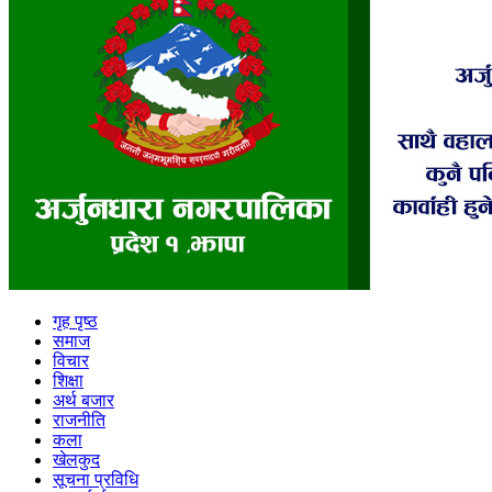
गृह पृष्ठ
समाज
विचार
शिक्षा
अर्थ बजार
राजनीति
कला
खेलकुद
सूचना प्रविधि