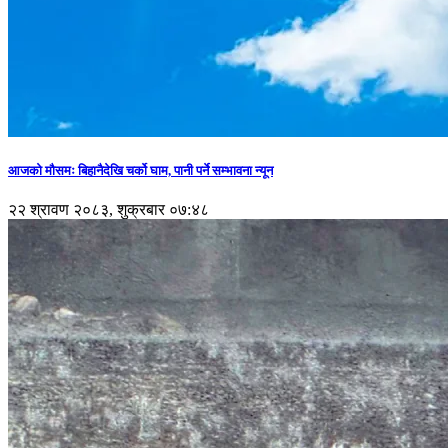
आजको मौसमः बिहानैदेखि चर्को घाम, पानी पर्ने सम्भावना न्यून
२२ श्रावण २०८३, शुक्रबार ०७:४८