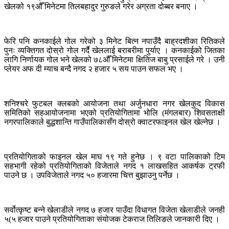
खेलको १९औँ मिनेटमा तिलबहादुर गुरुङले गरेर अग्रता दोब्बर बनाए ।
फेरि पनि कनकाईले गोल गरेको ३ मिनेट बित्न नपाउँदै बाह्रदशीका रितिकले
पुनः व्यक्तिगत दोस्रो गोल गर्दै खेललाई बराबरीमा पुर्याए । कनकाईको जितका
लागि निर्णायक गोल भने खेलको ७८औँ मिनेटमा क्षितिज बाबु प्रसाईले गरे । उनी
प्लेयर अफ दी म्याच बन्दै नगद २ हजार ५ सय पाउन सफल भए ।
शनिश्चरे फुटबल क्लबको आयोजना तथा अर्जुनधारा नगर खेलकुद विकास
समितिको सहआयोजनामा भएको प्रतियोगितामा भोलि (मंगलबार) शिवसताक्षी
नगरपालिकाले बुद्धशान्ति गाउँपालिकासँग दोस्रो क्वाटरफाइनल खेल खेल्नेछ ।
प्रतियोगिताको फाइनल खेल माघ १९ गते हुनेछ । ९ वटा पालिकाको टिम
सहभागी रहेको प्रतियोगिताको विजेताले नगद १ लाखसहित आकर्षक ट्रफी
पाउने छ । उपविजेताले नगद ५० हजारमा चित्त बुझाउनु पर्नेछ ।
सर्वोत्कृष्ट बन्ने खेलाडीले नगद ७ हजार पाउँदा विधागत विजेता खेलाडीले जनही
५(५ हजार पाउने प्रतियोगिताका संयोजक टेकराज तिलिङले जानकारी दिए ।