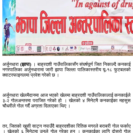
अर्जुनधारा
(झापा)
। बाह्रदशी गाउँपालिकासँग संघर्षपूर्ण जित निकाल्दै कनकाई
नगरपालिका अर्जुनधारामा जारी झापा जिल्ला पालिकास्तरीय यू-१८ फुटबलको
क्वाटरफाइनलमा प्रवेश गरेको छ ।
अर्जुनधारा खेलमैदानमा आज भएको खेलमा बाह्रदशी गाउँपालिकालाई कनकाईले
३-२ गोलअन्तरमा पराजित गरेको हो । खेलको ४ मिनेटमै कनकाईका महसुस
चौधरीले गोल गर्दै अग्रता दिलाएका थिए ।
तर, जितको खुसी साट्न नपाउँदै बाह्रदशीका रितिक मगरले बराबरी गोल फर्काए
। खेलको ६ मिनेटमा उनले गोल गरेका हुन् । कनकाईका लागि दोस्रो गोल