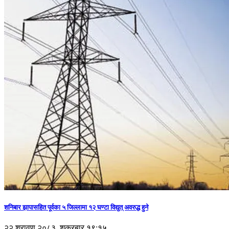
शनिबार झापासहित पूर्वका ५ जिल्लामा १२ घण्टा विद्युत् अवरुद्ध हुने
२२ श्रावण २०८३, शुक्रबार १९:१५