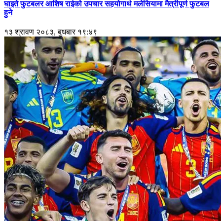
घाइते फुटबलर आशिष राईको उपचार सहयोगार्थ मलेसियामा मैत्रीपूर्ण फुटबल
हुने
१३ श्रावण २०८३, बुधबार १९:४९