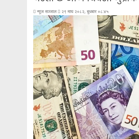
न्यूज सञ्जाल
२९ माघ २०८२, बुधबार ०८:४५