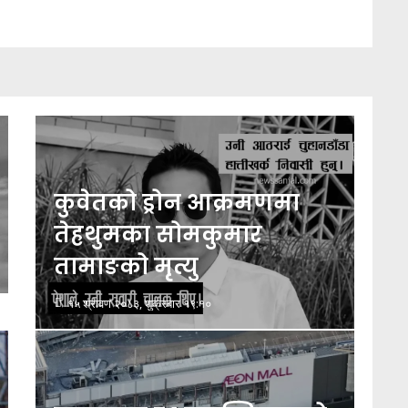
कुवेतको ड्रोन आक्रमणमा
तेह्रथुमका सोमकुमार
तामाङको मृत्यु
१५ श्रावण २०८३, शुक्रबार १९:१०