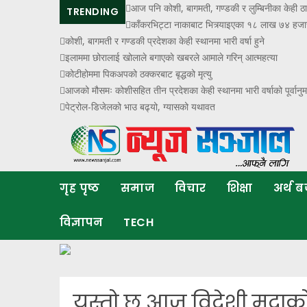
आज पनि कोशी, बागमती, गण्डकी र लुम्बिनीका केही ठाउँम
TRENDING
काँकरभिट्टा नाकाबाट भित्र्याइएका १८ लाख ७४ हजार
कोशी, बागमती र गण्डकी प्रदेशका केही स्थानमा भारी वर्षा हुने
इलाममा छोरालाई खोलाले बगाएकाे खबरले आमाले गरिन् आत्महत्या
कोटीहोममा पिकअपको ठक्करबाट बृद्धको मृत्यु
आजको मौसमः कोशीसहित तीन प्रदेशका केही स्थानमा भारी वर्षाको पूर्वानु
पेट्रोल-डिजेलको भाउ बढ्यो, ग्यासको यथावत
गृह पृष्ठ
समाज
विचार
शिक्षा
अर्थ 
विज्ञापन
TECH
यस्तो छ आज विदेशी मुद्रा