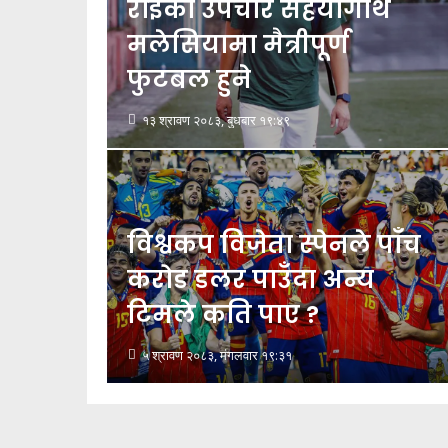
राईको उपचार सहयोगार्थ
मलेसियामा मैत्रीपूर्ण
फुटबल हुने
१३ श्रावण २०८३, बुधबार १९:४९
विश्वकप विजेता स्पेनले पाँच
करोड डलर पाउँदा अन्य
टिमले कति पाए ?
५ श्रावण २०८३, मंगलवार १९:३१