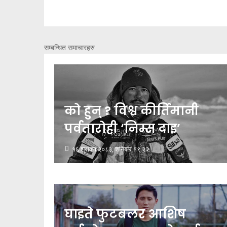
सम्बन्धित समाचारहरु
को हुन् ? विश्व कीर्तिमानी
पर्वतारोही ‘निम्स दाइ’
१६ श्रावण २०८३, शनिबार १९:२२
घाइते फुटबलर आशिष