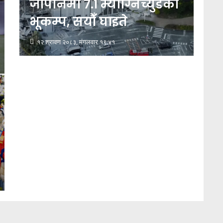
जापानमा ७.१ म्याग्निच्युडको
भूकम्प, सयौँ घाइते
१२ श्रावण २०८३, मंगलवार १९:४१