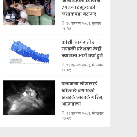
भित्र्याइएका १८ लाख
७४ हजार मूल्यकाे
लत्ताकपडा बरामद
२० श्रावण २०८३, बुधबार
०८:१७
कोशी, बागमती र
गण्डकी प्रदेशका केही
स्थानमा भारी वर्षा हुने
१९ श्रावण २०८३, मंगलवार
०८:०९
इलाममा छोरालाई
खोलाले बगाएकाे
खबरले आमाले गरिन्
आत्महत्या
१९ श्रावण २०८३, मंगलवार
०७:५९