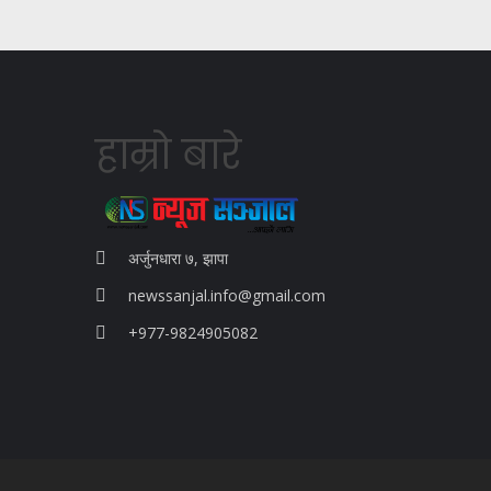
हाम्रो बारे
अर्जुनधारा ७, झापा
newssanjal.info@gmail.com
+977-9824905082
situs panen77
b88 slot
s77 resmi
daftar slot88