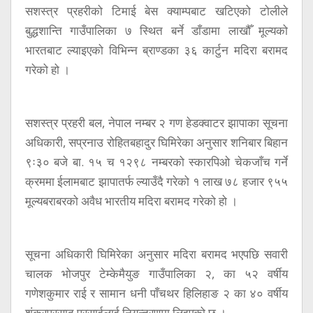
सशस्त्र प्रहरीको टिमाई बेस क्याम्पबाट खटिएको टोलीले
बुद्धशान्ति गाउँपालिका ७ स्थित बर्ने डाँडामा लाखौँ मूल्यको
भारतबाट ल्याइएको विभिन्न ब्राण्डका ३६ कार्टुन मदिरा बरामद
गरेको हो ।
सशस्त्र प्रहरी बल, नेपाल नम्बर २ गण हेडक्वाटर झापाका सूचना
अधिकारी, सप्रनाउ रोहितबहादुर घिमिरेका अनुसार शनिबार बिहान
९ः३० बजे बा. १५ च १२९८ नम्बरको स्कारपिओ चेकजाँच गर्ने
क्रममा ईलामबाट झापातर्फ ल्याउँदै गरेको १ लाख ७८ हजार ९५५
मूल्यबराबरको अवैध भारतीय मदिरा बरामद गरेको हो ।
सूचना अधिकारी घिमिरेका अनुसार मदिरा बरामद भएपछि सवारी
चालक भोजपुर टेम्केमैयुङ गाउँपालिका २, का ५२ वर्षीय
गणेशकुमार राई र सामान धनी पाँचथर हिलिहाङ २ का ४० वर्षीय
शंकरप्रसाद प्रसाईलाई नियन्त्रणमा लिइएको छ ।