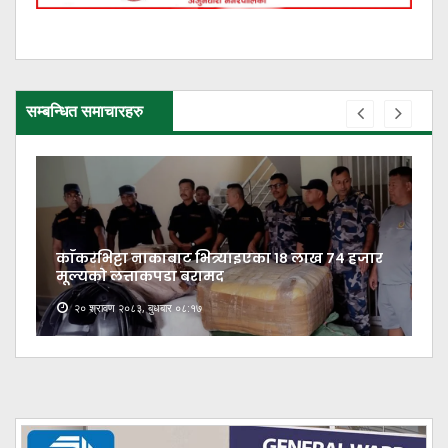
सम्बन्धित समाचारहरु
काँकरभिट्टा नाकाबाट भित्र्याइएका १८ लाख ७४ हजार
मूल्यकाे लत्ताकपडा बरामद
२० श्रावण २०८३, बुधबार ०८:१७