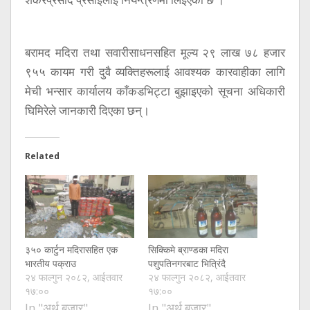
बरामद मदिरा तथा सवारीसाधनसहित मूल्य २९ लाख ७८ हजार
९५५ कायम गरी दुवै व्यक्तिहरूलाई आवश्यक कारवाहीका लागि
मेची भन्सार कार्यालय काँकडभिट्टा बुझाइएको सूचना अधिकारी
घिमिरेले जानकारी दिएका छन्।
Related
३५० कार्टुन मदिरासहित एक
सिक्किमे ब्राण्डका मदिरा
भारतीय पक्राउ
पशुपतिनगरबाट भित्रिंदै
२४ फाल्गुन २०८२, आईतवार
२४ फाल्गुन २०८२, आईतवार
१७:००
१७:००
In "अर्थ बजार"
In "अर्थ बजार"