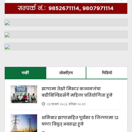
भर्खरै
लोकप्रिय
भिडियो
झापामा तेस्रो मिस्टर कञ्चनजंघा
बडीबिल्डिङसँगै महिला प्रतियोगिता हुने
२३ श्रावण २०८३, शनिबार २०:३१
शनिबार झापासहित पूर्वका ५ जिल्लामा १२
घण्टा विद्युत् अवरुद्ध हुने