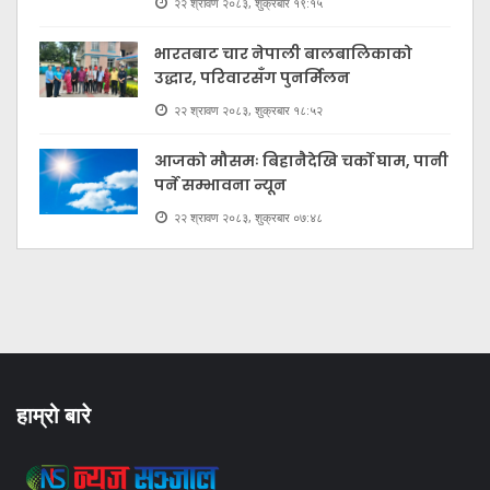
२२ श्रावण २०८३, शुक्रबार १९:१५
भारतबाट चार नेपाली बालबालिकाको
उद्धार, परिवारसँग पुनर्मिलन
२२ श्रावण २०८३, शुक्रबार १८:५२
आजको मौसमः बिहानैदेखि चर्को घाम, पानी
पर्ने सम्भावना न्यून
२२ श्रावण २०८३, शुक्रबार ०७:४८
हाम्रो बारे