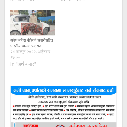
अवैध मदिरा बोकेको सवारीसहित
भारतीय चालक पक्राउ
२४ फाल्गुन २०८२, आईतवार
१७:००
In "अर्थ बजार"