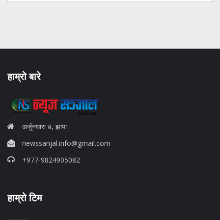
हाम्रो बारे
अर्जुनधारा ७, झापा
newssanjal.info@gmail.com
+977-9824905082
situs panen77
हाम्रो टिम
b88 slot
s77 resmi
daftar slot88