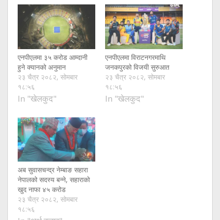
एनपीएलमा ३५ करोड आम्दानी
एनपीएलमा विराटनगरमाथि
हुने क्यानको अनुमान
जनकपुरको विजयी सुरुआत
२३ चैत्र २०८२, सोमबार
२३ चैत्र २०८२, सोमबार
१८:५६
१८:५६
In "खेलकुद"
In "खेलकुद"
अब सुवासचन्द्र नेम्बाङ सहारा
नेपालको सदस्य बन्ने, सहाराको
खुद नाफा ४५ करोड
२३ चैत्र २०८२, सोमबार
१८:५६