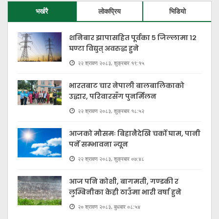
भर्खरै
लोकप्रिय
भिडियो
शनिबार झापासहित पूर्वका ५ जिल्लामा १२
घण्टा विद्युत् अवरुद्ध हुने
२२ श्रावण २०८३, शुक्रबार १९:१५
भारतबाट चार नेपाली बालबालिकाको
उद्धार, परिवारसँग पुनर्मिलन
२२ श्रावण २०८३, शुक्रबार १८:५२
आजको मौसमः बिहानैदेखि चर्को घाम, पानी
पर्ने सम्भावना न्यून
२२ श्रावण २०८३, शुक्रबार ०७:४८
आज पनि कोशी, बागमती, गण्डकी र
लुम्बिनीका केही ठाउँमा भारी वर्षा हुने
२० श्रावण २०८३, बुधबार ०८:५४