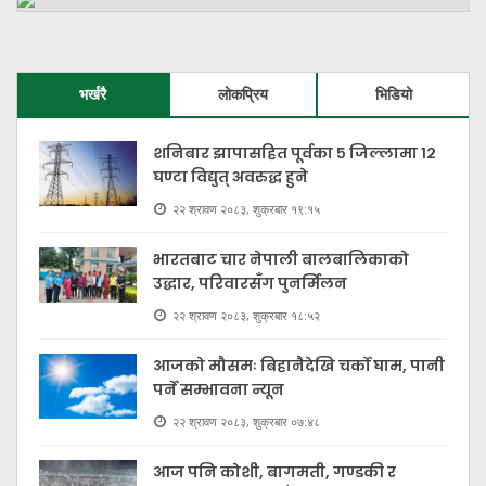
भर्खरै
लोकप्रिय
भिडियो
शनिबार झापासहित पूर्वका ५ जिल्लामा १२
घण्टा विद्युत् अवरुद्ध हुने
२२ श्रावण २०८३, शुक्रबार १९:१५
भारतबाट चार नेपाली बालबालिकाको
उद्धार, परिवारसँग पुनर्मिलन
२२ श्रावण २०८३, शुक्रबार १८:५२
आजको मौसमः बिहानैदेखि चर्को घाम, पानी
पर्ने सम्भावना न्यून
२२ श्रावण २०८३, शुक्रबार ०७:४८
आज पनि कोशी, बागमती, गण्डकी र