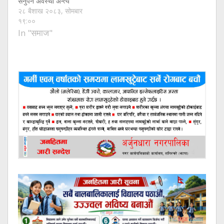
सर्नुपर्ने अवस्था अन्त्य
२८ बैशाख २०८३, सोमबार
१९:००
In "समाज"