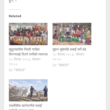
Related
खुदुनाबारीमा भित्री गाउँका
मुहान सुकेपछि बसाइँ सर्ने बढे
विपन्नलाई पिउने पानीको व्यवस्था
२८ बैशाख २०८३, सोमबार
२८ बैशाख २०८३, सोमबार
१९:००
१९:००
In "समाज"
In "समाज"
रावाबेँसीमा खानेपानीले बसाइँ