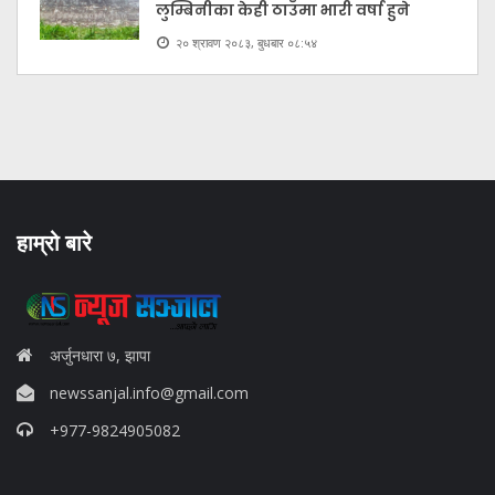
लुम्बिनीका केही ठाउँमा भारी वर्षा हुने
२० श्रावण २०८३, बुधबार ०८:५४
हाम्रो बारे
अर्जुनधारा ७, झापा
newssanjal.info@gmail.com
+977-9824905082
situs panen77