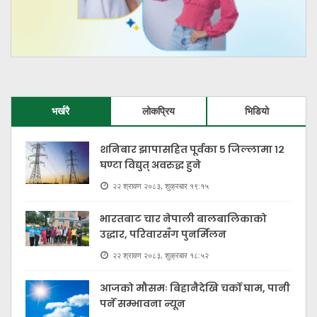
भर्खरै
लोकप्रिय
भिडियो
शनिबार झापासहित पूर्वका ५ जिल्लामा १२
घण्टा विद्युत् अवरुद्ध हुने
२२ श्रावण २०८३, शुक्रबार १९:१५
भारतबाट चार नेपाली बालबालिकाको
उद्धार, परिवारसँग पुनर्मिलन
२२ श्रावण २०८३, शुक्रबार १८:५२
आजको मौसमः बिहानैदेखि चर्को घाम, पानी
पर्ने सम्भावना न्यून