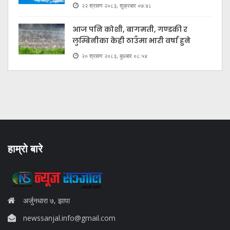
२२ श्रावण २०८३, शुक्रबार ०७:४८
आज पनि कोशी, बागमती, गण्डकी र
लुम्बिनीका केही ठाउँमा भारी वर्षा हुने
२० श्रावण २०८३, बुधबार ०८:५४
हाम्रो बारे
अर्जुनधारा ७, झापा
newssanjal.info@gmail.com