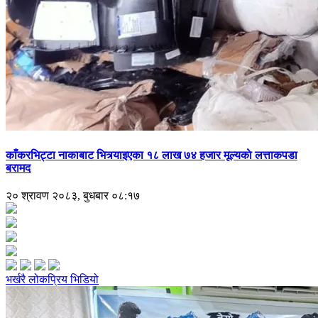
काँकरभिट्टा नाकाबाट भित्र्याइएका १८ लाख ७४ हजार मूल्यकाे लत्ताकपडा
बरामद
२० श्रावण २०८३, बुधबार ०८:१७
भर्खरै
लोकप्रिय
भिडियो