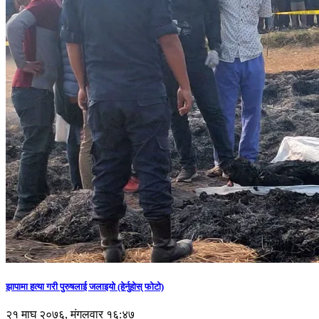
झापामा हत्या गरी पुरुषलाई जलाइयो (हेर्नुहाेस् फाेटाे)
२१ माघ २०७६, मंगलवार १६:४७