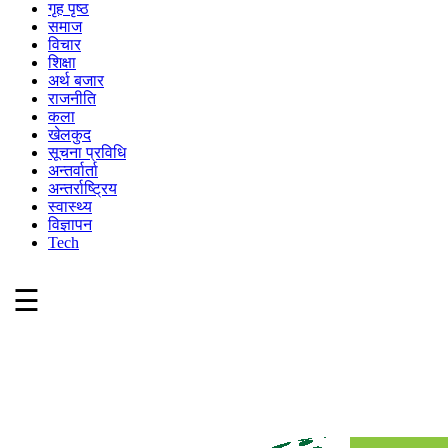
गृह पृष्ठ
समाज
विचार
शिक्षा
अर्थ बजार
राजनीति
कला
खेलकुद
सूचना प्रविधि
अन्तर्वार्ता
अन्तर्राष्ट्रिय
स्वास्थ्य
विज्ञापन
Tech
☰