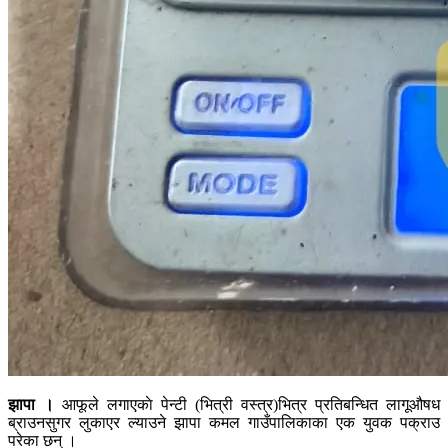
झापा ।
आफूले लगाएकाे पेन्टी (भित्री वस्त्र)भित्र प्रतिबन्धित लागूऔषध
ब्राउनसुगर लुकाएर ल्याउने झापा कमल गाउँपालिकाका एक युवक पक्राउ
परेका छन् ।