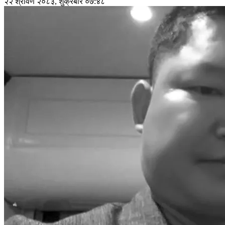
२२ श्रावण २०८३, शुक्रबार ०७:४८