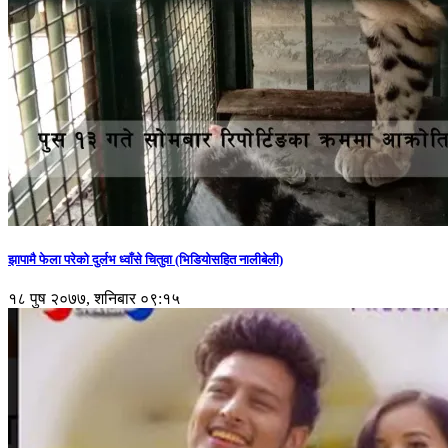
झापामै फेला परेको दुर्लभ ध्वाँसे चितुवा (भिडियोसहित नालीबेली)
१८ पुष २०७७, शनिबार ०९:१५