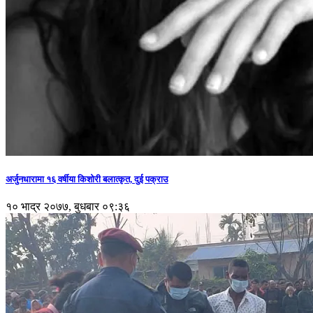
अर्जुनधारामा १६ वर्षीया किशोरी बलात्कृत, दुई पक्राउ
१० भाद्र २०७७, बुधबार ०९:३६