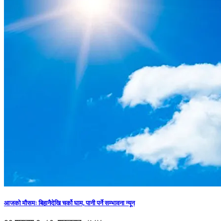
आजको मौसमः बिहानैदेखि चर्को घाम, पानी पर्ने सम्भावना न्यून