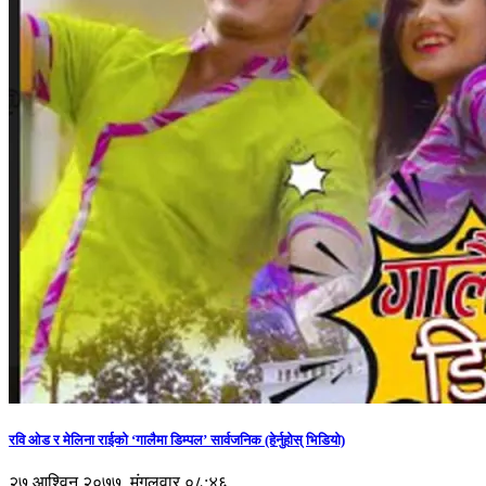
रवि ओड र मेलिना राईको ‘गालैमा डिम्पल’ सार्वजनिक (हेर्नुहोस् भिडियो)
२७ आश्विन २०७७, मंगलवार ०८:४६