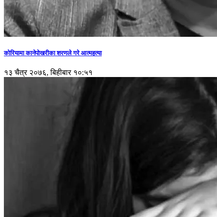
कोरियामा कानेपोखरीका शरणले गरे आत्महत्या
१३ चैत्र २०७६, बिहीबार १०:५१