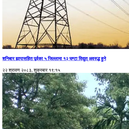
शनिबार झापासहित पूर्वका ५ जिल्लामा १२ घण्टा विद्युत् अवरुद्ध हुने
२२ श्रावण २०८३, शुक्रबार १९:१५