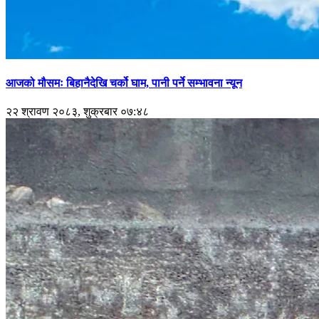
आजको मौसमः बिहानैदेखि चर्को घाम, पानी पर्ने सम्भावना न्यून
२२ श्रावण २०८३, शुक्रबार ०७:४८