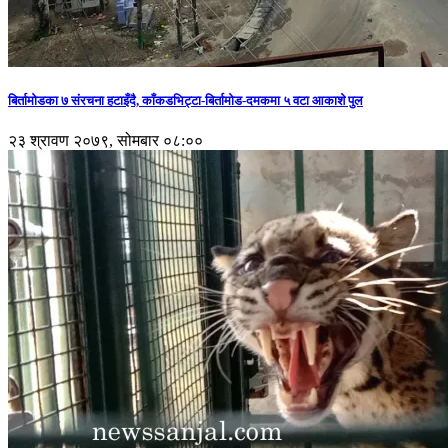
बिर्तामोडका ७ संरचना हटाइँदै, काँकडभिट्टा-बिर्तामोड-दमकमा ५ वटा आकाशे पुल
२३ श्रावण २०७९, सोमबार ०८:००