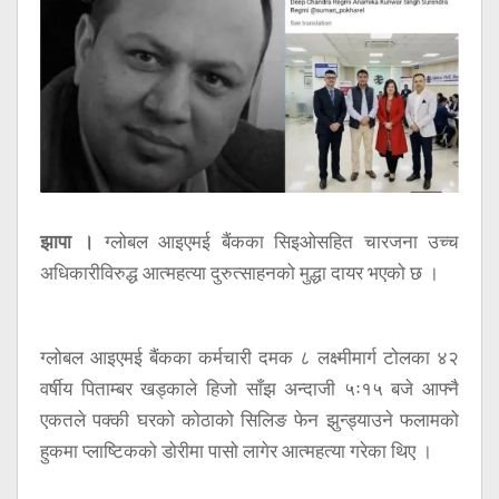
सूचना
प्रविधि
अन्तर्वार्ता
अन्तर्राष्ट्रिय
स्वास्थ्य
विज्ञापन
झापा ।
ग्लोबल आइएमई बैंकका सिइओसहित चारजना उच्च
Tech
अधिकारीविरुद्ध आत्महत्या दुरुत्साहनको मुद्धा दायर भएको छ ।
ग्लोबल आइएमई बैंकका कर्मचारी दमक ८ लक्ष्मीमार्ग टोलका ४२
वर्षीय पिताम्बर खड्काले हिजो साँझ अन्दाजी ५ः१५ बजे आफ्नै
एकतले पक्की घरको कोठाको सिलिङ फेन झुन्ड्याउने फलामको
हुकमा प्लाष्टिकको डोरीमा पासो लागेर आत्महत्या गरेका थिए ।