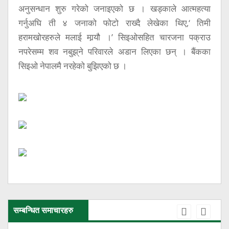
अनुसन्धान शुरु गरेको जनाइएको छ । खड्काले आत्महत्या
गर्नुअघि ती ४ जनाको फोटो राख्दै लेखेका थिए,‘ तिमी
हरामखोरहरुले मलाई मार्‍यौ ।’ सिइओसहित चारजना पक्राउ
नपरेसम्म शव नबुझ्‌ने परिवारले अडान लिएका छन् । बैंकका
सिइओ नेपालमै नरहेको बुझिएको छ ।
सम्बन्धित समाचारहरु