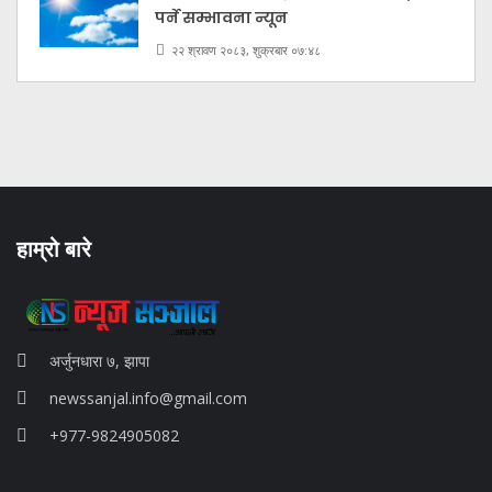
पर्ने सम्भावना न्यून
२२ श्रावण २०८३, शुक्रबार ०७:४८
हाम्रो बारे
अर्जुनधारा ७, झापा
newssanjal.info@gmail.com
+977-9824905082
situs panen77