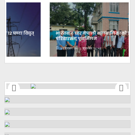
भारतबाट चार नेपाली बालबालिकाको उद्धार,
परिवारसँग पुनर्मिलन
२२ श्रावण २०८३, शुक्रबार १८:५२