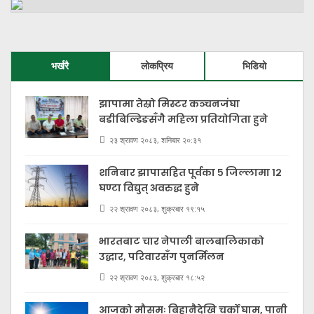
भर्खरै
लोकप्रिय
भिडियो
झापामा तेस्रो मिस्टर कञ्चनजंघा
बडीबिल्डिङसँगै महिला प्रतियोगिता हुने
२३ श्रावण २०८३, शनिबार २०:३१
शनिबार झापासहित पूर्वका ५ जिल्लामा १२
घण्टा विद्युत् अवरुद्ध हुने
२२ श्रावण २०८३, शुक्रबार १९:१५
भारतबाट चार नेपाली बालबालिकाको
उद्धार, परिवारसँग पुनर्मिलन
२२ श्रावण २०८३, शुक्रबार १८:५२
आजको मौसमः बिहानैदेखि चर्को घाम, पानी