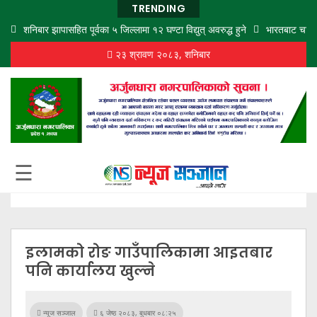
TRENDING
शनिबार झापासहित पूर्वका ५ जिल्लामा १२ घण्टा विद्युत् अवरुद्ध हुने
भारतबाट चार न
२३ श्रावण २०८३, शनिबार
गृह
पृष्ठ
समाज
विचार
शिक्षा
☰
अर्थ
बजार
राजनीति
इलामको रोङ गाउँपालिकामा आइतबार
कला
पनि कार्यालय खुल्ने
खेलकुद
न्यूज सञ्जाल
६ जेष्ठ २०८३, बुधबार ०८:२५