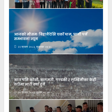
२२ श्रावण २०८३, शुक्रबार १८:५२
आजको मौसमः बिहानैदेखि चर्को घाम, पानी पर्ने
सम्भावना न्यून
२२ श्रावण २०८३, शुक्रबार ०७:४८
आज पनि कोशी, बागमती, गण्डकी र लुम्बिनीका केही
ठाउँमा भारी वर्षा हुने
२० श्रावण २०८३, बुधबार ०८:५४