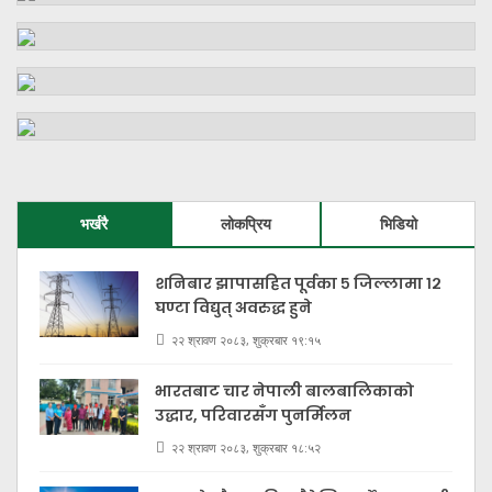
भर्खरै
लोकप्रिय
भिडियो
शनिबार झापासहित पूर्वका ५ जिल्लामा १२
घण्टा विद्युत् अवरुद्ध हुने
२२ श्रावण २०८३, शुक्रबार १९:१५
भारतबाट चार नेपाली बालबालिकाको
उद्धार, परिवारसँग पुनर्मिलन
२२ श्रावण २०८३, शुक्रबार १८:५२