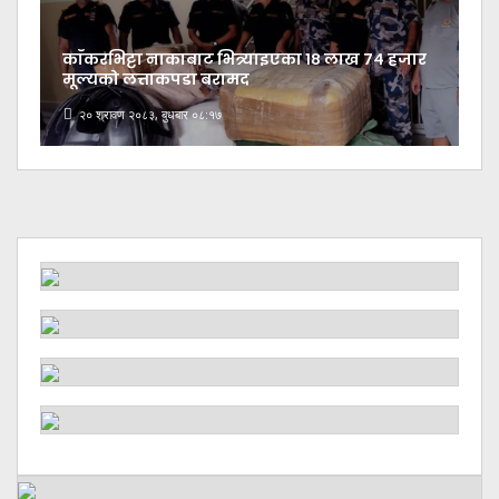
काँकरभिट्टा नाकाबाट भित्र्याइएका १८ लाख ७४ हजार
मूल्यकाे लत्ताकपडा बरामद
२० श्रावण २०८३, बुधबार ०८:१७