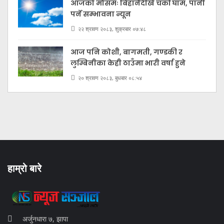
आजको मौसमः बिहानैदेखि चर्को घाम, पानी
पर्ने सम्भावना न्यून
२२ श्रावण २०८३, शुक्रबार ०७:४८
आज पनि कोशी, बागमती, गण्डकी र
लुम्बिनीका केही ठाउँमा भारी वर्षा हुने
२० श्रावण २०८३, बुधबार ०८:५४
हाम्रो बारे
अर्जुनधारा ७, झापा