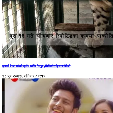
झापामै फेला परेको दुर्लभ ध्वाँसे चितुवा (भिडियोसहित नालीबेली)
१८ पुष २०७७, शनिबार ०९:१५