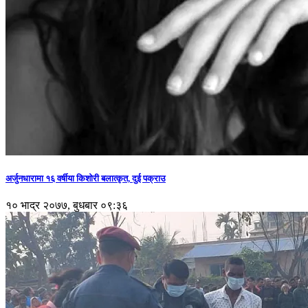
अर्जुनधारामा १६ वर्षीया किशोरी बलात्कृत, दुई पक्राउ
१० भाद्र २०७७, बुधबार ०९:३६