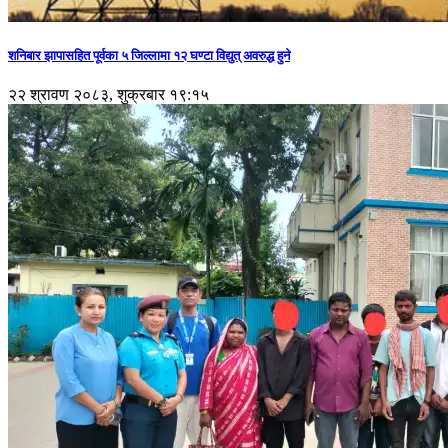
शनिबार झापासहित पूर्वका ५ जिल्लामा १२ घण्टा विद्युत् अवरुद्ध हुने
२२ श्रावण २०८३, शुक्रबार १९:१५