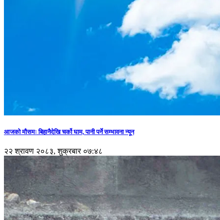
आजको मौसमः बिहानैदेखि चर्को घाम, पानी पर्ने सम्भावना न्यून
२२ श्रावण २०८३, शुक्रबार ०७:४८