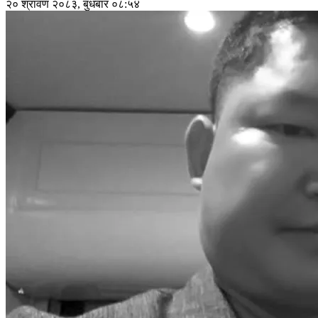
२० श्रावण २०८३, बुधबार ०८:५४