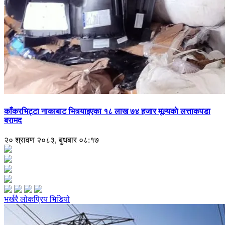
काँकरभिट्टा नाकाबाट भित्र्याइएका १८ लाख ७४ हजार मूल्यकाे लत्ताकपडा
बरामद
२० श्रावण २०८३, बुधबार ०८:१७
भर्खरै
लोकप्रिय
भिडियो