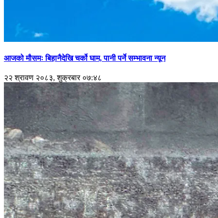
आजको मौसमः बिहानैदेखि चर्को घाम, पानी पर्ने सम्भावना न्यून
२२ श्रावण २०८३, शुक्रबार ०७:४८