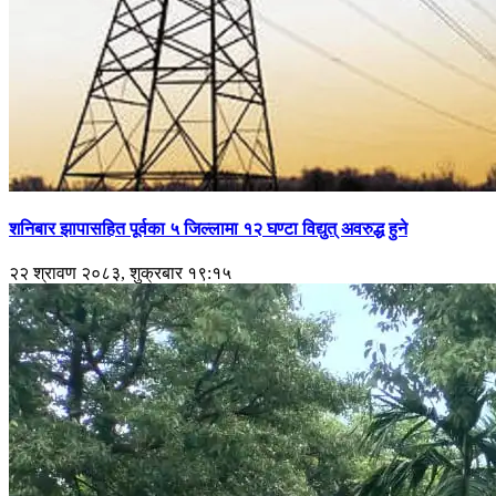
शनिबार झापासहित पूर्वका ५ जिल्लामा १२ घण्टा विद्युत् अवरुद्ध हुने
२२ श्रावण २०८३, शुक्रबार १९:१५