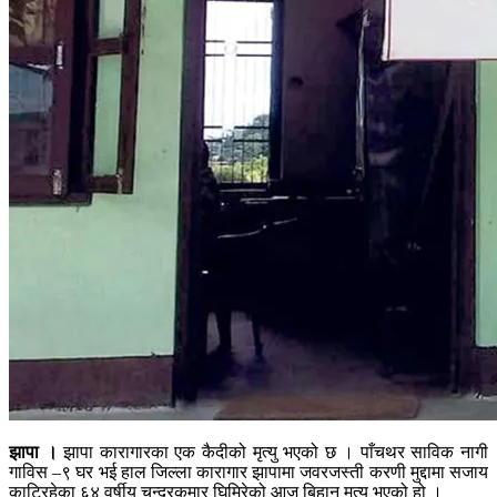
झापा ।
झापा कारागारका एक कैदीको मृत्यु भएको छ । पाँचथर साविक नागी
गाविस –९ घर भई हाल जिल्ला कारागार झापामा जवरजस्ती करणी मुद्दामा सजाय
काटिरहेका ६४ वर्षीय चन्द्रकुमार घिमिरेको आज बिहान मृत्यु भएको हो ।