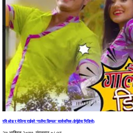
रवि ओड र मेलिना राईको ‘गालैमा डिम्पल’ सार्वजनिक (हेर्नुहोस् भिडियो)
२७ आश्विन २०७७, मंगलवार ०८:४६