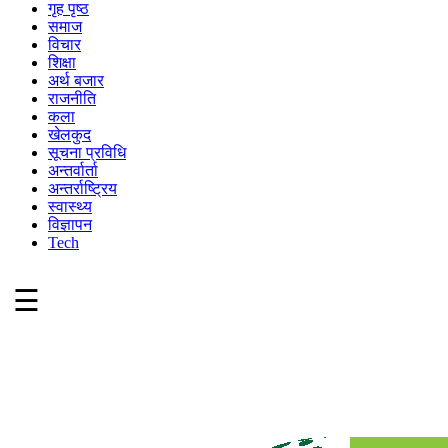
गृह पृष्ठ
समाज
विचार
शिक्षा
अर्थ बजार
राजनीति
कला
खेलकुद
सूचना प्रविधि
अन्तर्वार्ता
अन्तर्राष्ट्रिय
स्वास्थ्य
विज्ञापन
Tech
☰