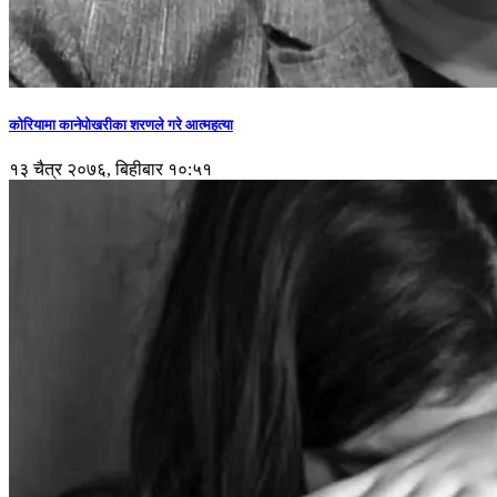
कोरियामा कानेपोखरीका शरणले गरे आत्महत्या
१३ चैत्र २०७६, बिहीबार १०:५१