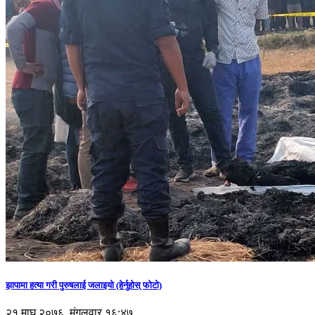
झापामा हत्या गरी पुरुषलाई जलाइयो (हेर्नुहाेस् फाेटाे)
२१ माघ २०७६, मंगलवार १६:४७