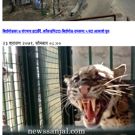
बिर्तामोडका ७ संरचना हटाइँदै, काँकडभिट्टा-बिर्तामोड-दमकमा ५ वटा आकाशे पुल
२३ श्रावण २०७९, सोमबार ०८:००