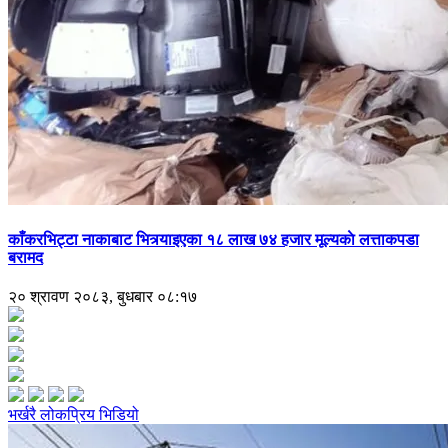
काँकरभिट्टा नाकाबाट भित्र्याइएका १८ लाख ७४ हजार मूल्यकाे लत्ताकपडा
बरामद
२० श्रावण २०८३, बुधबार ०८:१७
भर्खरै
लोकप्रिय
भिडियो