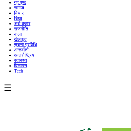
गृह पृष्ठ
समाज
विचार
शिक्षा
अर्थ बजार
राजनीति
कला
खेलकुद
सूचना प्रविधि
अन्तर्वार्ता
अन्तर्राष्ट्रिय
स्वास्थ्य
विज्ञापन
Tech
☰