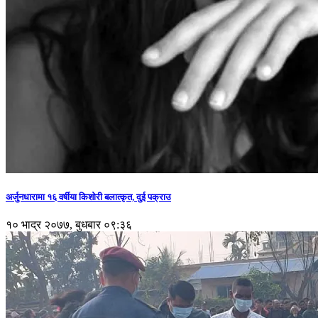
अर्जुनधारामा १६ वर्षीया किशोरी बलात्कृत, दुई पक्राउ
१० भाद्र २०७७, बुधबार ०९:३६