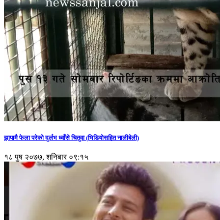
झापामै फेला परेको दुर्लभ ध्वाँसे चितुवा (भिडियोसहित नालीबेली)
१८ पुष २०७७, शनिबार ०९:१५