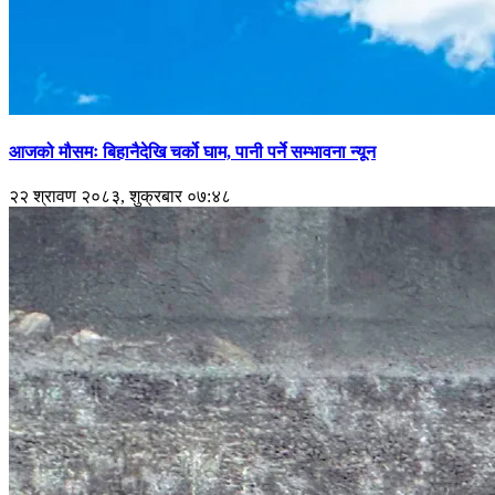
आजको मौसमः बिहानैदेखि चर्को घाम, पानी पर्ने सम्भावना न्यून
२२ श्रावण २०८३, शुक्रबार ०७:४८