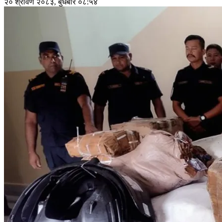
२० श्रावण २०८३, बुधबार ०८:५४