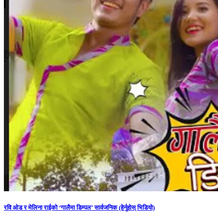
रवि ओड र मेलिना राईको ‘गालैमा डिम्पल’ सार्वजनिक (हेर्नुहोस् भिडियो)