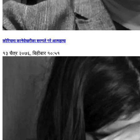
कोरियामा कानेपोखरीका शरणले गरे आत्महत्या
१३ चैत्र २०७६, बिहीबार १०:५१