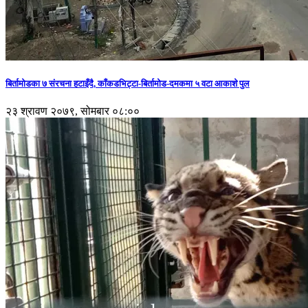
बिर्तामोडका ७ संरचना हटाइँदै, काँकडभिट्टा-बिर्तामोड-दमकमा ५ वटा आकाशे पुल
२३ श्रावण २०७९, सोमबार ०८:००