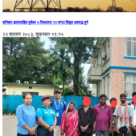
शनिबार झापासहित पूर्वका ५ जिल्लामा १२ घण्टा विद्युत् अवरुद्ध हुने
२२ श्रावण २०८३, शुक्रबार १९:१५