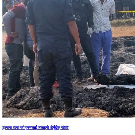
झापामा हत्या गरी पुरुषलाई जलाइयो (हेर्नुहाेस् फाेटाे)