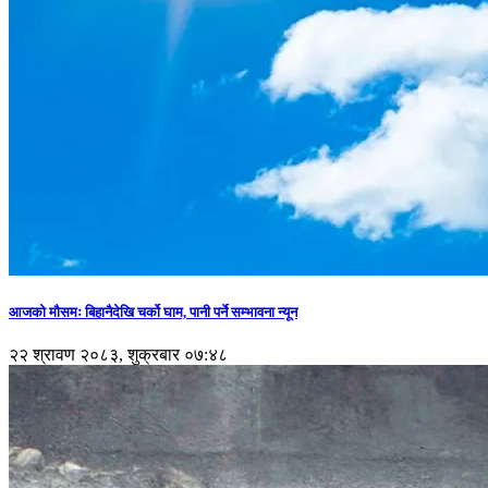
आजको मौसमः बिहानैदेखि चर्को घाम, पानी पर्ने सम्भावना न्यून
२२ श्रावण २०८३, शुक्रबार ०७:४८