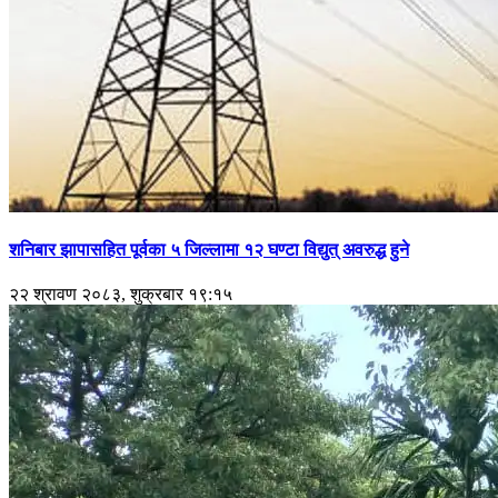
शनिबार झापासहित पूर्वका ५ जिल्लामा १२ घण्टा विद्युत् अवरुद्ध हुने
२२ श्रावण २०८३, शुक्रबार १९:१५