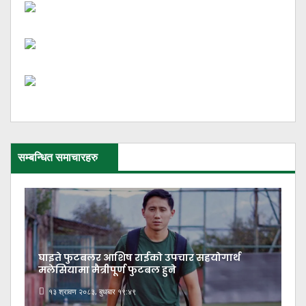
सम्बन्धित समाचारहरु
घाइते फुटबलर आशिष राईको उपचार सहयोगार्थ
मलेसियामा मैत्रीपूर्ण फुटबल हुने
१३ श्रावण २०८३, बुधबार १९:४९