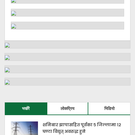
भर्खरै
लोकप्रिय
भिडियो
शनिबार झापासहित पूर्वका ५ जिल्लामा १२
घण्टा विद्युत् अवरुद्ध हुने