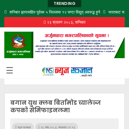
TRENDING
शनिबार झापासहित पूर्वका ५ जिल्लामा १२ घण्टा विद्युत् अवरुद्ध हुने
भारतबाट चार न
२३ श्रावण २०८३, शनिबार
गृह
पृष्ठ
समाज
विचार
शिक्षा
☰
अर्थ
बजार
राजनीति
बगान युथ क्लब बिर्तामाेड च्यालेञ्ज
कला
कपकाे सेमिफाइनलमा
खेलकुद
न्यूज सञ्जाल
२६ जेष्ठ २०८३, मंगलवार २१:१३