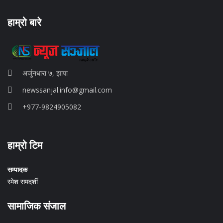
हाम्रो बारे
अर्जुनधारा ७, झापा
newssanjal.info@gmail.com
+977-9824905082
situs panen77
हाम्रो टिम
b88 slot
s77 resmi
daftar slot88
सम्पादक
judi slot online pulsa
रमेश समदर्शी
slot online gacor
info rtp slot gacor
सामाजिक संजाल
keluaran togel hari ini