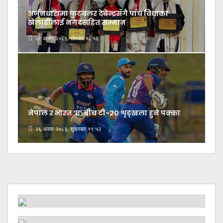
अर्जुनधारामा फुटबलर देवेन्द्रसँगै पाँच विधाका
खेलाडीलाई नगदसहित सम्मान
२९ असार २०८३, सोमबार १८:५६
नेपाल र भारत ‘ए’ बीच टी-२० शृङ्खला हुने पक्का
२६ असार २०८३, शुक्रबार १९:५२