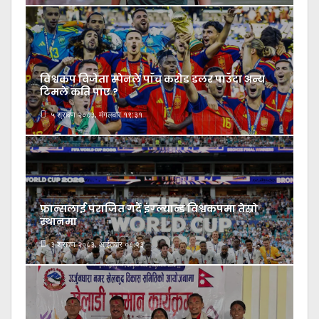
विश्वकप विजेता स्पेनले पाँच करोड डलर पाउँदा अन्य
टिमले कति पाए ?
५ श्रावण २०८३, मंगलवार १९:३१
फ्रान्सलाई पराजित गर्दै इंग्ल्यान्ड विश्वकपमा तेस्रो
स्थानमा
३ श्रावण २०८३, आईतवार ०८:२३