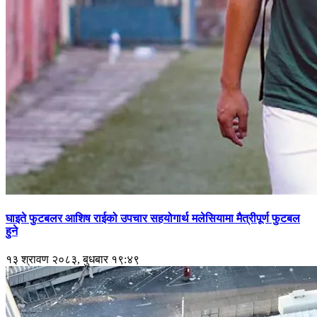
घाइते फुटबलर आशिष राईको उपचार सहयोगार्थ मलेसियामा मैत्रीपूर्ण फुटबल
हुने
१३ श्रावण २०८३, बुधबार १९:४९