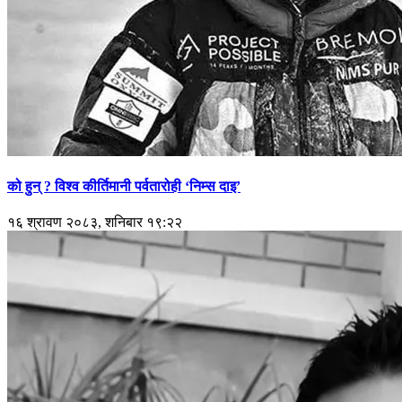
को हुन् ? विश्व कीर्तिमानी पर्वतारोही ‘निम्स दाइ’
१६ श्रावण २०८३, शनिबार १९:२२