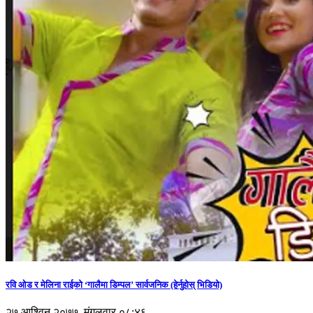
रवि ओड र मेलिना राईको ‘गालैमा डिम्पल’ सार्वजनिक (हेर्नुहोस् भिडियो)
२७ आश्विन २०७७, मंगलवार ०८:४६