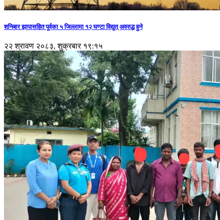
शनिबार झापासहित पूर्वका ५ जिल्लामा १२ घण्टा विद्युत् अवरुद्ध हुने
२२ श्रावण २०८३, शुक्रबार १९:१५