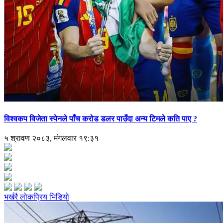
विश्वकप विजेता स्पेनले पाँच करोड डलर पाउँदा अन्य टिमले कति पाए ?
५ श्रावण २०८३, मंगलवार १९:३१
भर्खरै
लोकप्रिय
भिडियो