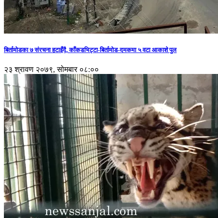
बिर्तामोडका ७ संरचना हटाइँदै, काँकडभिट्टा-बिर्तामोड-दमकमा ५ वटा आकाशे पुल
२३ श्रावण २०७९, सोमबार ०८:००