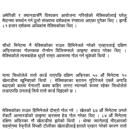
अमेरिकी र क्यानडासँगै विश्वकप आयोजना गरिरहेको मेक्सिकोलाई घरेलु
मैदानमा समर्थन गर्न ठूलो संख्यामा दर्शकहरू रंगशाला आएका पुगेका थिए । झन्डै
८१ हजार दर्शकमा अधिकांश मेक्सिकोका थिए ।
चौथो मिनेटमा नै मेक्सिकोका राउल हिमिनेजले गरेको प्रहारलाई दक्षिण
अफ्रिकाका गोलरक्षक रोनवेन विलियम्सले उत्कृष्ट बचाउ गरेका थिए ।
मेक्सिकोले त्यसबाहेक थुप्रै राम्रा अवसरमा गोल गर्न चुकेको थियो ।
याया सिथोलेले रातो कार्ड पाएपछि दक्षिण अफ्रिका ५० औं मिनेटमा १०
खेलाडीमा खुम्चिएको थियो । मेक्सिकाका ब्रायन गुटिरेजले एक्लै अगाडि
बढाएको बलमा पेनाल्टी बक्स बाहिर लास्ट म्यानको रूपमा रहेका सिथोलेले
लडाएपछि उनलाई सिधै रातो कार्ड दिइएको छ ।
मेक्सिकोका राउल हिमिनेजले दोस्रो गोल गरे । खेलको ६७ औं मिनेटमा उनले
रोबर्टो अल्भारडोको उत्कृष्ट क्रसमा हेड गोल गरेका थिए । ८४ औं मिनेटमा
दक्षिण अफ्रिका नौ खेलाडीमा झरेको थियो । थेम्बा ज्वानेलाई भीएआरको
सहयोगमा रेफ्रीले विपक्षी टोलीका खेलाडीलाई हातले प्रहार गरेको कारण रातो