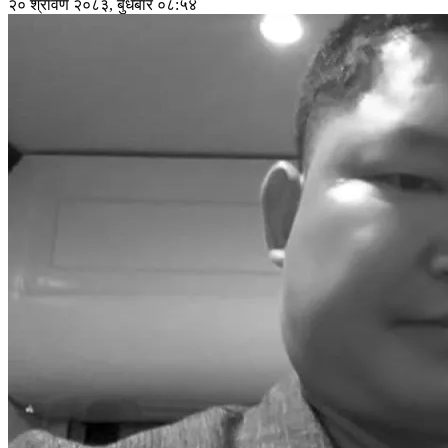
२० श्रावण २०८३, बुधबार ०८:५४