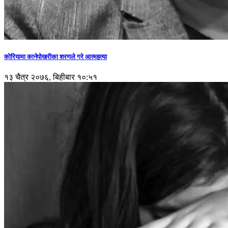
कोरियामा कानेपोखरीका शरणले गरे आत्महत्या
१३ चैत्र २०७६, बिहीबार १०:५१