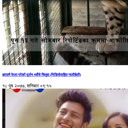
झापामै फेला परेको दुर्लभ ध्वाँसे चितुवा (भिडियोसहित नालीबेली)
१८ पुष २०७७, शनिबार ०९:१५