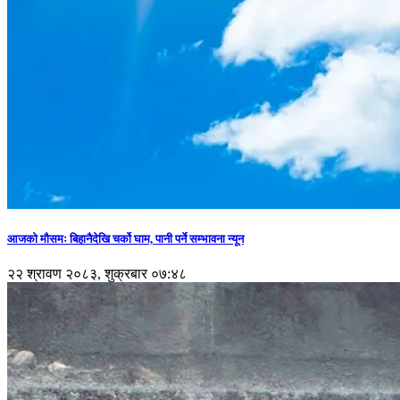
आजको मौसमः बिहानैदेखि चर्को घाम, पानी पर्ने सम्भावना न्यून
२२ श्रावण २०८३, शुक्रबार ०७:४८