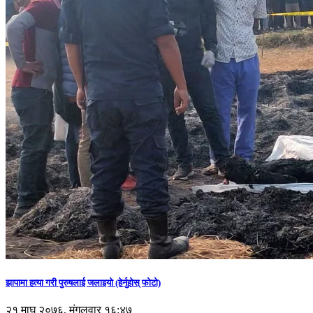
झापामा हत्या गरी पुरुषलाई जलाइयो (हेर्नुहाेस् फाेटाे)
२१ माघ २०७६, मंगलवार १६:४७