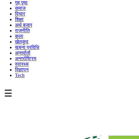
गृह पृष्ठ
समाज
विचार
शिक्षा
अर्थ बजार
राजनीति
कला
खेलकुद
सूचना प्रविधि
अन्तर्वार्ता
अन्तर्राष्ट्रिय
स्वास्थ्य
विज्ञापन
Tech
☰