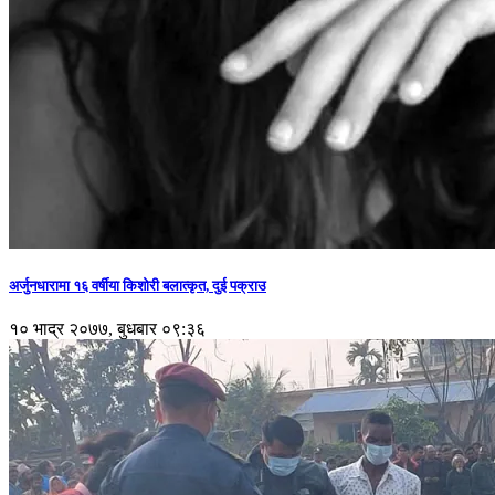
अर्जुनधारामा १६ वर्षीया किशोरी बलात्कृत, दुई पक्राउ
१० भाद्र २०७७, बुधबार ०९:३६