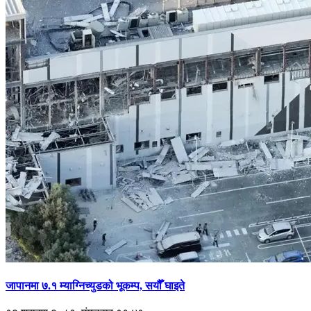
जापानमा ७.१ म्याग्निच्युडको भूकम्प, सयौँ घाइते