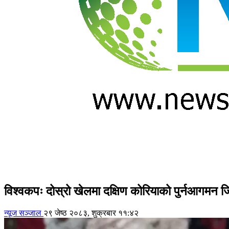
विश्वकपः दोस्रो खेलमा दक्षिण कोरियाको पुर्नआगमन 
न्यूज सञ्जाल
२९ जेष्ठ २०८३, शुक्रबार ११:४२