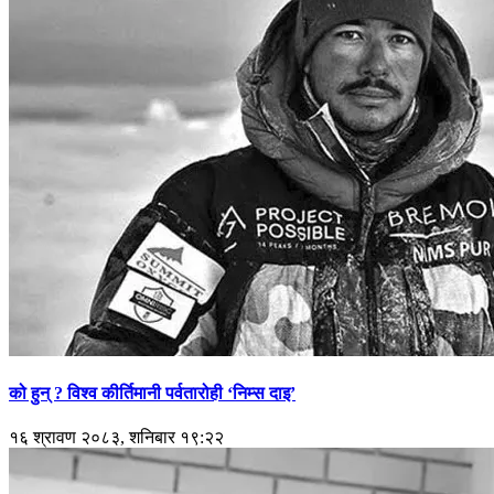
को हुन् ? विश्व कीर्तिमानी पर्वतारोही ‘निम्स दाइ’
१६ श्रावण २०८३, शनिबार १९:२२