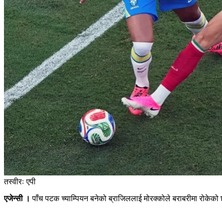
तस्वीरः एपी
एजेन्सी ।
पाँच पटक च्याम्पियन बनेको ब्राजिललाई मोरक्कोले बराबरीमा रोके