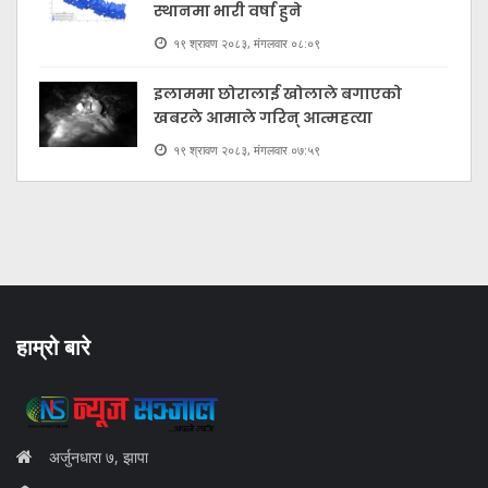
स्थानमा भारी वर्षा हुने
१९ श्रावण २०८३, मंगलवार ०८:०९
इलाममा छोरालाई खोलाले बगाएकाे
खबरले आमाले गरिन् आत्महत्या
१९ श्रावण २०८३, मंगलवार ०७:५९
हाम्रो बारे
अर्जुनधारा ७, झापा