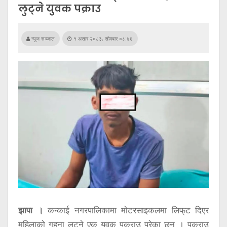
सूचना
लुट्ने युवक पक्राउ
प्रविधि
अन्तर्वार्ता
न्यूज सञ्जाल
१ असार २०८३, सोमबार ०८:४६
अन्तर्राष्ट्रिय
स्वास्थ्य
विज्ञापन
Tech
झापा ।
कन्काई नगरपालिकामा मोटरसाइकलमा लिफ्‌ट दिएर
महिलाको गहना लुट्ने एक युवक पक्राउ परेका छन् । पक्राउ