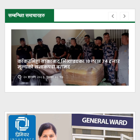
सम्बन्धित समाचारहरु
काँकरभिट्टा नाकाबाट भित्र्याइएका १८ लाख ७४ हजार
मूल्यकाे लत्ताकपडा बरामद
२० श्रावण २०८३, बुधबार ०८:१७