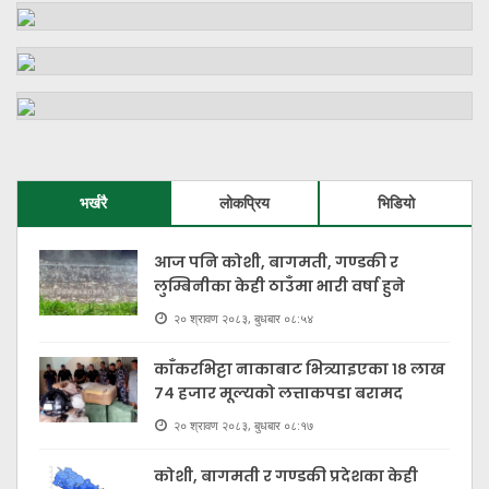
भर्खरै
लोकप्रिय
भिडियो
आज पनि कोशी, बागमती, गण्डकी र
लुम्बिनीका केही ठाउँमा भारी वर्षा हुने
२० श्रावण २०८३, बुधबार ०८:५४
काँकरभिट्टा नाकाबाट भित्र्याइएका १८ लाख
७४ हजार मूल्यकाे लत्ताकपडा बरामद
२० श्रावण २०८३, बुधबार ०८:१७
कोशी, बागमती र गण्डकी प्रदेशका केही