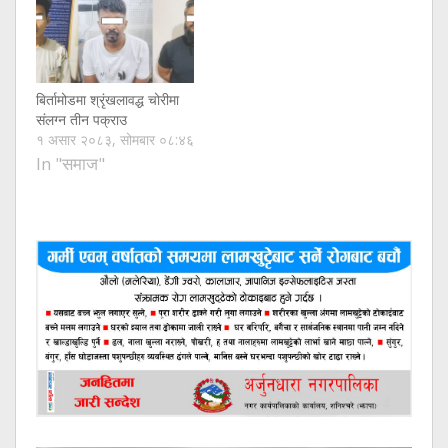
बिर्तामोडमा श्रृंखलावद्ध चोरीमा
संलग्न तीन पक्राउ
१ असार २०८३, सोमबार ०८:४६
In "समाज"