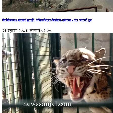
बिर्तामोडका ७ संरचना हटाइँदै, काँकडभिट्टा-बिर्तामोड-दमकमा ५ वटा आकाशे पुल
२३ श्रावण २०७९, सोमबार ०८:००