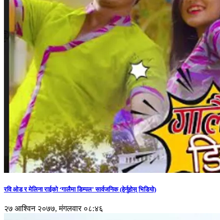
रवि ओड र मेलिना राईको ‘गालैमा डिम्पल’ सार्वजनिक (हेर्नुहोस् भिडियो)
२७ आश्विन २०७७, मंगलवार ०८:४६