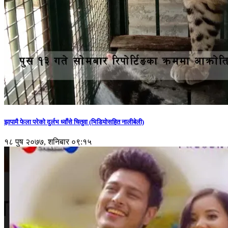
झापामै फेला परेको दुर्लभ ध्वाँसे चितुवा (भिडियोसहित नालीबेली)
१८ पुष २०७७, शनिबार ०९:१५