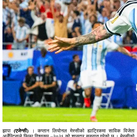
झापा
(एजेन्सी)
। कप्तान लियोनल मेस्सीको ह्याट्रिकमा साविक विजेता
अर्जेन्टिनाले फिफा विश्वकप –२०२६ को शानदार सुरुवात गरेको छ । मेस्सीको