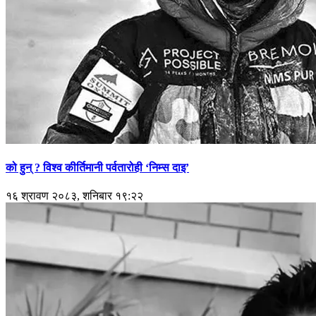
को हुन् ? विश्व कीर्तिमानी पर्वतारोही ‘निम्स दाइ’
१६ श्रावण २०८३, शनिबार १९:२२