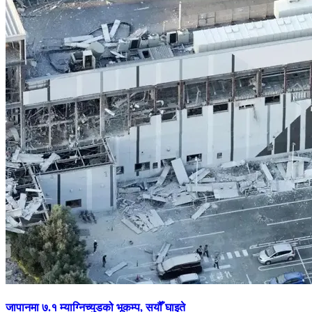
जापानमा ७.१ म्याग्निच्युडको भूकम्प, सयौँ घाइते