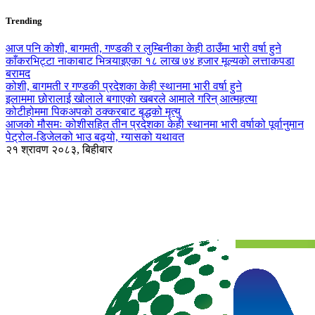
Trending
आज पनि कोशी, बागमती, गण्डकी र लुम्बिनीका केही ठाउँमा भारी वर्षा हुने
काँकरभिट्टा नाकाबाट भित्र्याइएका १८ लाख ७४ हजार मूल्यकाे लत्ताकपडा
बरामद
कोशी, बागमती र गण्डकी प्रदेशका केही स्थानमा भारी वर्षा हुने
इलाममा छोरालाई खोलाले बगाएकाे खबरले आमाले गरिन् आत्महत्या
कोटीहोममा पिकअपको ठक्करबाट बृद्धको मृत्यु
आजको मौसमः कोशीसहित तीन प्रदेशका केही स्थानमा भारी वर्षाको पूर्वानुमान
पेट्रोल-डिजेलको भाउ बढ्यो, ग्यासको यथावत
२१ श्रावण २०८३, बिहीबार