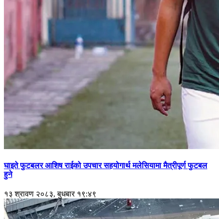
घाइते फुटबलर आशिष राईको उपचार सहयोगार्थ मलेसियामा मैत्रीपूर्ण फुटबल
हुने
१३ श्रावण २०८३, बुधबार १९:४९