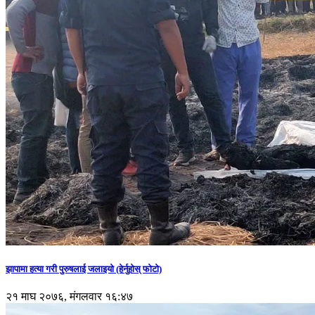
झापामा हत्या गरी पुरुषलाई जलाइयो (हेर्नुहाेस् फाेटाे)
२१ माघ २०७६, मंगलवार १६:४७