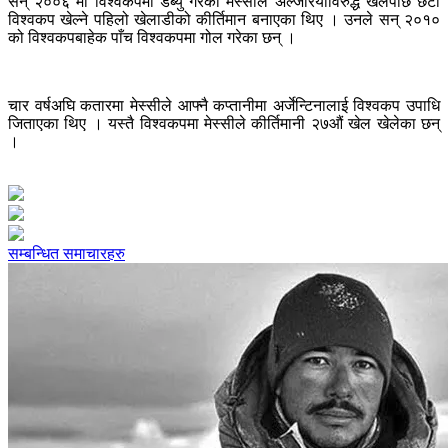
सन् २००६ मा विश्वकपमा डेब्यु गरेका मेस्सीले अल्जेरियाविरुद्ध खेलेपछि छैटौं
विश्वकप खेल्ने पहिलो खेलाडीको कीर्तिमान बनाएका थिए । उनले सन् २०१०
को विश्वकपबाहेक पाँच विश्वकपमा गोल गरेका छन् ।
चार वर्षअघि कतारमा मेस्सीले आफ्नै कप्तानीमा अर्जेन्टिनालाई विश्वकप उपाधि
जिताएका थिए । यस्तै विश्वकपमा मेस्सीले कीर्तिमानी २७औं खेल खेलेका छन्
।
सम्बन्धित समाचारहरु