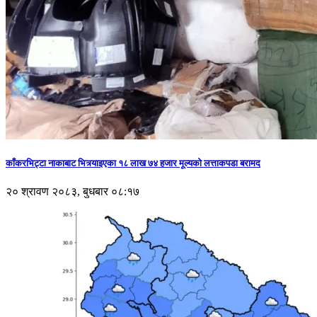
काँकरभिट्टा नाकाबाट भित्र्याइएका १८ लाख ७४ हजार मूल्यकाे लत्ताकपडा बरामद
२० श्रावण २०८३, बुधबार ०८:१७