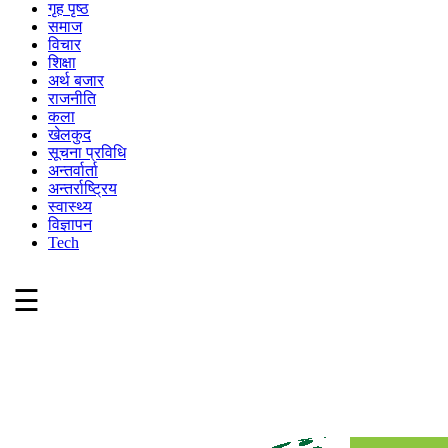
गृह पृष्ठ
समाज
विचार
शिक्षा
अर्थ बजार
राजनीति
कला
खेलकुद
सूचना प्रविधि
अन्तर्वार्ता
अन्तर्राष्ट्रिय
स्वास्थ्य
विज्ञापन
Tech
☰