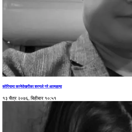
कोरियामा कानेपोखरीका शरणले गरे आत्महत्या
१३ चैत्र २०७६, बिहीबार १०:५१