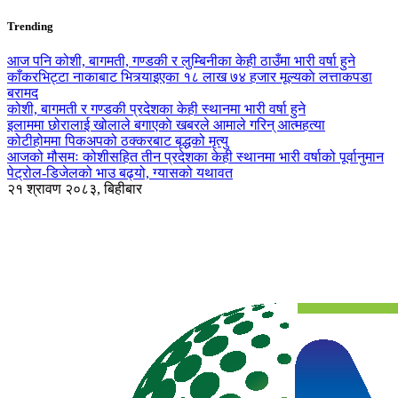
Trending
आज पनि कोशी, बागमती, गण्डकी र लुम्बिनीका केही ठाउँमा भारी वर्षा हुने
काँकरभिट्टा नाकाबाट भित्र्याइएका १८ लाख ७४ हजार मूल्यकाे लत्ताकपडा
बरामद
कोशी, बागमती र गण्डकी प्रदेशका केही स्थानमा भारी वर्षा हुने
इलाममा छोरालाई खोलाले बगाएकाे खबरले आमाले गरिन् आत्महत्या
कोटीहोममा पिकअपको ठक्करबाट बृद्धको मृत्यु
आजको मौसमः कोशीसहित तीन प्रदेशका केही स्थानमा भारी वर्षाको पूर्वानुमान
पेट्रोल-डिजेलको भाउ बढ्यो, ग्यासको यथावत
२१ श्रावण २०८३, बिहीबार