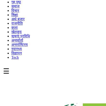
गृह पृष्ठ
समाज
विचार
शिक्षा
अर्थ बजार
राजनीति
कला
खेलकुद
सूचना प्रविधि
अन्तर्वार्ता
अन्तर्राष्ट्रिय
स्वास्थ्य
विज्ञापन
Tech
☰