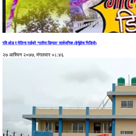
रवि ओड र मेलिना राईको ‘गालैमा डिम्पल’ सार्वजनिक (हेर्नुहोस् भिडियो)
२७ आश्विन २०७७, मंगलवार ०८:४६