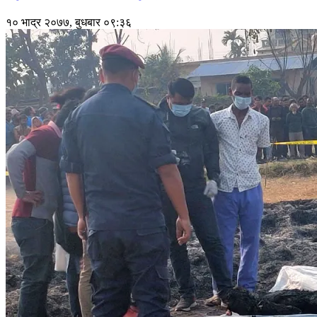
१० भाद्र २०७७, बुधबार ०९:३६