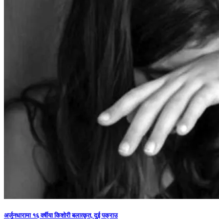
अर्जुनधारामा १६ वर्षीया किशोरी बलात्कृत, दुई पक्राउ