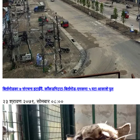
बिर्तामोडका ७ संरचना हटाइँदै, काँकडभिट्टा-बिर्तामोड-दमकमा ५ वटा आकाशे पुल
२३ श्रावण २०७९, सोमबार ०८:००