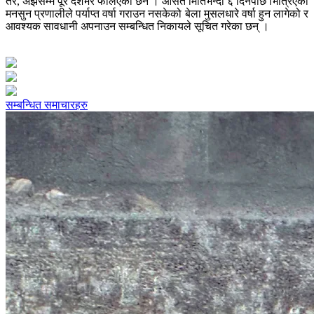
तर, अझैसम्म पूरै देशभर फैलिएको छैन । औसत मितिभन्दा ६ दिनपछि भित्रिएको
मनसुन प्रणालीले पर्याप्त वर्षा गराउन नसकेको बेला मुसलधारे वर्षा हुन लागेको र
आवश्यक सावधानी अपनाउन सम्बन्धित निकायले सूचित गरेका छन् ।
सम्बन्धित समाचारहरु