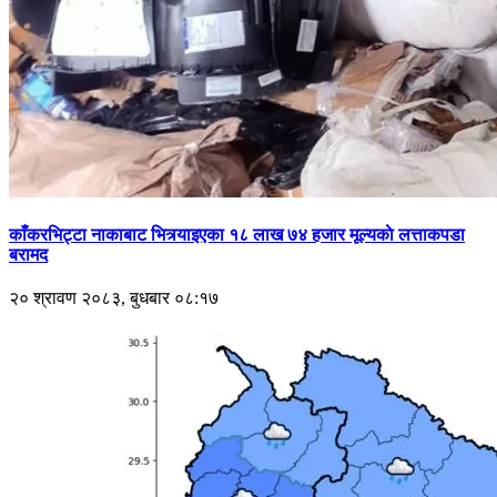
काँकरभिट्टा नाकाबाट भित्र्याइएका १८ लाख ७४ हजार मूल्यकाे लत्ताकपडा
बरामद
२० श्रावण २०८३, बुधबार ०८:१७