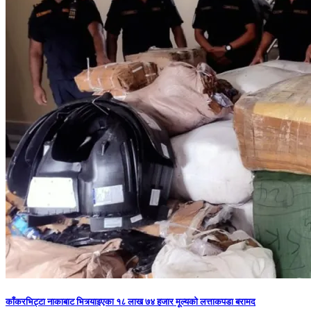
काँकरभिट्टा नाकाबाट भित्र्याइएका १८ लाख ७४ हजार मूल्यकाे लत्ताकपडा बरामद