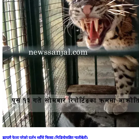
झापामै फेला परेको दुर्लभ ध्वाँसे चितुवा (भिडियोसहित नालीबेली)