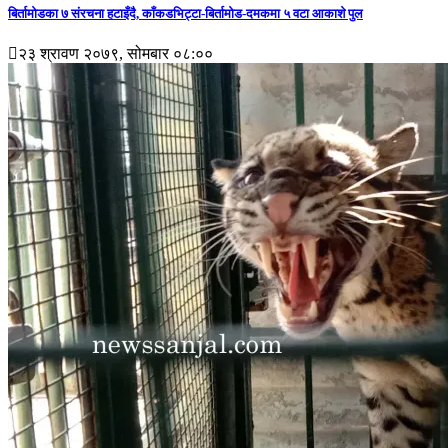
बिर्तामोडका ७ संरचना हटाइँदै, काँकडभिट्टा-बिर्तामोड-दमकमा ५ वटा आकाशे पुल
२३ श्रावण २०७९, सोमबार ०८:००