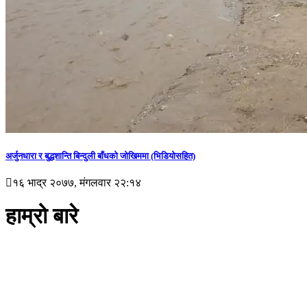
अर्जुनधारा र बुद्धशान्ति बिन्दुली बाँधको जोखिममा (भिडियाेसहित)
१६ भाद्र २०७७, मंगलवार २२:१४
हाम्रो बारे