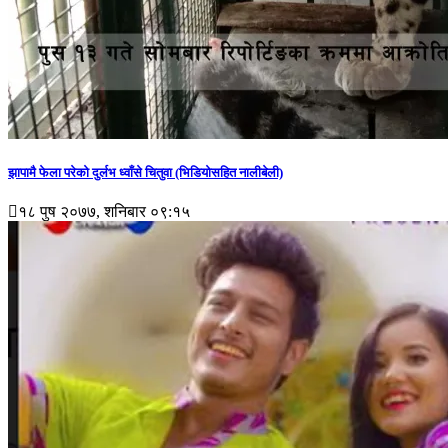
झापामै फेला परेको दुर्लभ ध्वाँसे चितुवा (भिडियोसहित नालीबेली)
१८ पुष २०७७, शनिबार ०९:१५