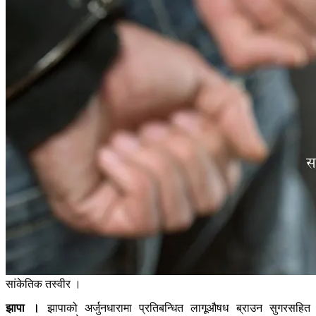
सांकेतिक तस्वीर ।
झापा ।
झापाको अर्जुनधारामा प्रतिबन्धित लागूऔषध ब्राउन सुगरसहित