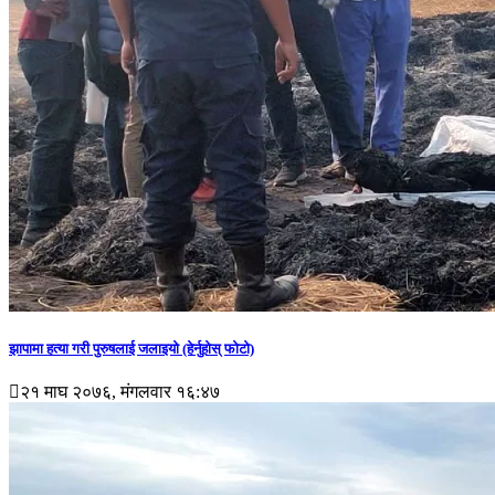
झापामा हत्या गरी पुरुषलाई जलाइयो (हेर्नुहाेस् फाेटाे)
२१ माघ २०७६, मंगलवार १६:४७