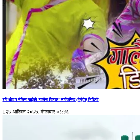
रवि ओड र मेलिना राईको ‘गालैमा डिम्पल’ सार्वजनिक (हेर्नुहोस् भिडियो)
२७ आश्विन २०७७, मंगलवार ०८:४६