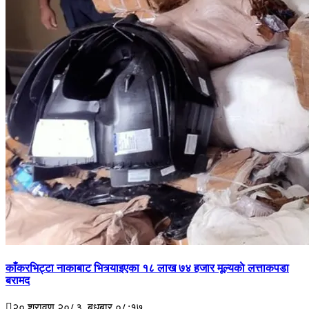
काँकरभिट्टा नाकाबाट भित्र्याइएका १८ लाख ७४ हजार मूल्यकाे लत्ताकपडा
बरामद
२० श्रावण २०८३, बुधबार ०८:१७