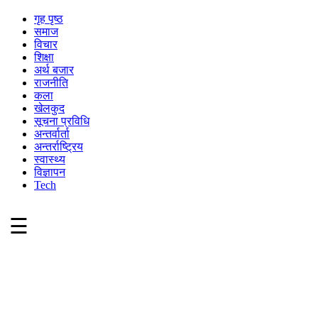
गृह पृष्ठ
समाज
विचार
शिक्षा
अर्थ बजार
राजनीति
कला
खेलकुद
सूचना प्रविधि
अन्तर्वार्ता
अन्तर्राष्ट्रिय
स्वास्थ्य
विज्ञापन
Tech
☰