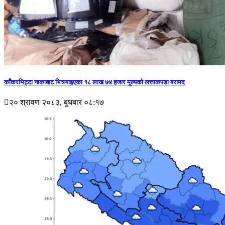
काँकरभिट्टा नाकाबाट भित्र्याइएका १८ लाख ७४ हजार मूल्यकाे लत्ताकपडा बरामद
२० श्रावण २०८३, बुधबार ०८:१७