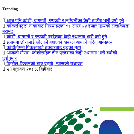
Trending
आज पनि कोशी, बागमती, गण्डकी र लुम्बिनीका केही ठाउँमा भारी वर्षा हुने
काँकरभिट्टा नाकाबाट भित्र्याइएका १८ लाख ७४ हजार मूल्यकाे लत्ताकपडा
बरामद
कोशी, बागमती र गण्डकी प्रदेशका केही स्थानमा भारी वर्षा हुने
इलाममा छोरालाई खोलाले बगाएकाे खबरले आमाले गरिन् आत्महत्या
कोटीहोममा पिकअपको ठक्करबाट बृद्धको मृत्यु
आजको मौसमः कोशीसहित तीन प्रदेशका केही स्थानमा भारी वर्षाको
पूर्वानुमान
पेट्रोल-डिजेलको भाउ बढ्यो, ग्यासको यथावत
२१ श्रावण २०८३, बिहीबार