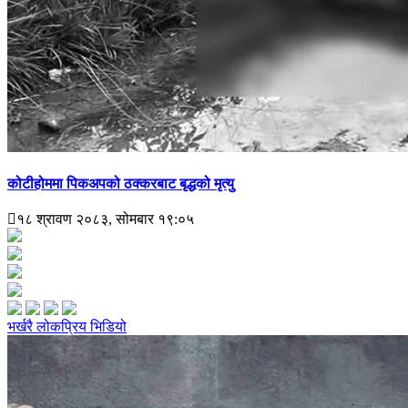
कोटीहोममा पिकअपको ठक्करबाट बृद्धको मृत्यु
१८ श्रावण २०८३, सोमबार १९:०५
भर्खरै
लोकप्रिय
भिडियो