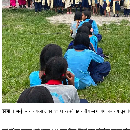
झापा ।
अर्जुनधारा नगरपालिका ११ मा रहेको महारानीगञ्ज माविमा नवआगन्तुक व