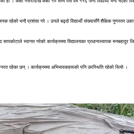
िएको हो । कक्षा नर्सरीदेखि कक्षा १० सम्म यसै वर्ष ११६ जना विद्यार्थी भर्ना भए
्साहजनक रहेको भन्दै प्रशंसा गरे । उनले बढ्दो विद्यार्थी संख्यासँगै शैक्षिक गुणस्तर
साद सापकोटाले स्वागत गरेको कार्यक्रममा विद्यालयका प्रधानाध्यापक मनबहादुर ल
ययनरत रहेका छन् । कार्यक्रममा अभिभावकहरूकाे पनि उपस्थिति रहेकाे थियाे ।